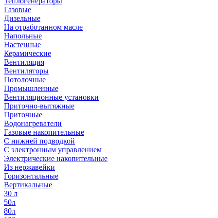
Теплогенераторы
Газовые
Дизельные
На отработанном масле
Напольные
Настенные
Керамические
Вентиляция
Вентиляторы
Потолочные
Промышленные
Вентиляционные установки
Приточно-вытяжные
Приточные
Водонагреватели
Газовые накопительные
С нижней подводкой
С электронным управлением
Электрические накопительные
Из нержавейки
Горизонтальные
Вертикальные
30 л
50л
80л