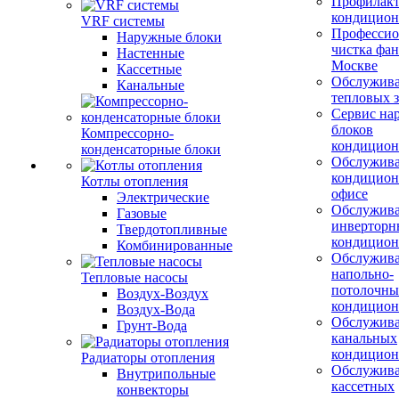
Профилакт
кондицион
VRF системы
Профессио
Наружные блоки
чистка фан
Настенные
Москве
Кассетные
Обслужив
Канальные
тепловых з
Сервис на
блоков
Компрессорно-
кондицион
конденсаторные блоки
Обслужив
кондицион
Котлы отопления
офисе
Электрические
Обслужив
Газовые
инверторн
Твердотопливные
кондицион
Комбинированные
Обслужив
напольно-
Тепловые насосы
потолочны
Воздух-Воздух
кондицион
Воздух-Вода
Обслужив
Грунт-Вода
канальных
кондицион
Радиаторы отопления
Обслужив
Внутрипольные
кассетных
конвекторы