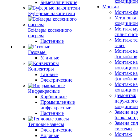
кондицион
Биметаллические
Монтаж
Монтаж фа
Буферные накопители
Установка
кондицион
Монтаж му
Бойлеры косвенного
сплит сист
нагрева
Монтаж те
Настенные
завес
Монтаж ка
Газовые
фанкойлов
Уличные
Монтаж ка
кондицион
Конвекторы
Монтаж ка
Газовые
фанкойлов
Электрические
Монтаж ка
кондицион
Инфракрасные
Демонтаж
Карбоновые
наружного
Промышленные
кондицион
инфракрасные
Замена на
Настенные
блока кон
Замена сп
Тепловые завесы
системы
Электрические
Монтаж
Водяные