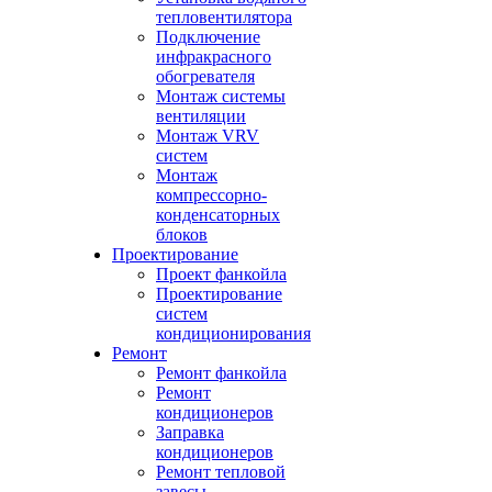
тепловентилятора
Подключение
инфракрасного
обогревателя
Монтаж системы
вентиляции
Монтаж VRV
систем
Монтаж
компрессорно-
конденсаторных
блоков
Проектирование
Проект фанкойла
Проектирование
систем
кондиционирования
Ремонт
Ремонт фанкойла
Ремонт
кондиционеров
Заправка
кондиционеров
Ремонт тепловой
завесы