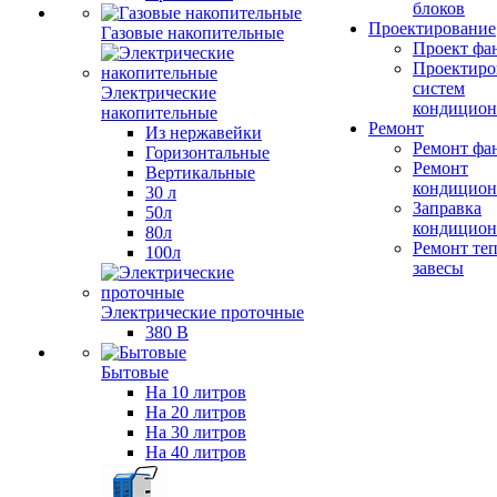
блоков
Проектирование
Газовые накопительные
Проект фа
Проектиро
систем
Электрические
кондицион
накопительные
Ремонт
Из нержавейки
Ремонт фа
Горизонтальные
Ремонт
Вертикальные
кондицион
30 л
Заправка
50л
кондицион
80л
Ремонт те
100л
завесы
Электрические проточные
380 В
Бытовые
На 10 литров
На 20 литров
На 30 литров
На 40 литров