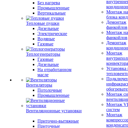
внутренне
Без нагрева
кондицион
Промышленные
Монтаж на
Вертикальные
блока кон
Демонтаж
Тепловые пушки
фанкойлов
Дизельные
Монтаж на
Электрические
фанкойлов
Водяные
Демонтаж
Газовые
кондицион
Монтаж
Теплогенераторы
внутрипол
Газовые
конвектор
Дизельные
Установка
На отработанном
тепловент
масле
Подключе
инфракрас
Вентиляторы
обогревате
Потолочные
Монтаж си
Промышленные
вентиляци
Монтаж V
систем
Вентиляционные установки
Монтаж
компрессо
Приточно-вытяжные
конденсат
Приточные