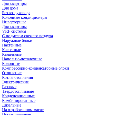
Для квартиры
Для дома
Без воздуховода
Колонные кондиционеры
Инверторные
Для квартиры
VRF системы
С подмесом свежего воздуха
Наружные блоки
Настенные
Кассетные
Канальные
Напольно-потолочные
Колонные
Компрессорно-конденсаторные блоки
Отопление
Котлы отопления
Электрические
Газовые
Твердотопливные
Конденсационные
Комбинированные
Дизельные
На отработанном масле
Промышленные