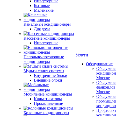
Инверторные
Бытовые
Маленькие
Канальные кондиционеры
Для дома
Кассетные кондиционеры
Инверторные
Услуги
Напольно-потолочные
кондиционеры
Обслуживание
Обслужив
Мульти сплит системы
кондицион
Внутренние блоки
Москве
Внешние блоки
Обслужив
фанкойлов
Москве
Мобильные кондиционеры
Обслужив
Климатизаторы
промышле
Промышленные
кондицион
Профилакт
Колонные кондиционеры
кондицион