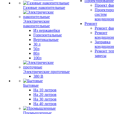
Проектирование
Проект фа
Газовые накопительные
Проектиро
систем
кондицион
Электрические
Ремонт
накопительные
Ремонт фа
Из нержавейки
Ремонт
Горизонтальные
кондицион
Вертикальные
Заправка
30 л
кондицион
50л
Ремонт те
80л
завесы
100л
Электрические проточные
380 В
Бытовые
На 10 литров
На 20 литров
На 30 литров
На 40 литров
Промышленные