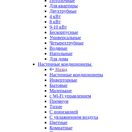
Потолочные
Для квартиры
Двухтрубные
4 кВт
8 кВт
9-10 кВт
Бескорпусные
Универсальные
Четырехтрубные
Водяные
Напольные
Для дома
Настенные кондиционеры
Назад
Настенные кондиционеры
Инверторные
Бытовые
Маленькие
с Wi-Fi управлением
Премиум
Тихие
С ионизацией
С увлажнением воздуха
Цветные
Комнатные