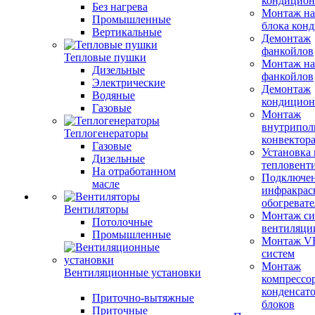
кондицион
Без нагрева
Монтаж на
Промышленные
блока кон
Вертикальные
Демонтаж
фанкойлов
Тепловые пушки
Монтаж на
Дизельные
фанкойлов
Электрические
Демонтаж
Водяные
кондицион
Газовые
Монтаж
внутрипол
Теплогенераторы
конвектор
Газовые
Установка
Дизельные
тепловент
На отработанном
Подключе
масле
инфракрас
обогревате
Вентиляторы
Монтаж си
Потолочные
вентиляци
Промышленные
Монтаж V
систем
Монтаж
Вентиляционные установки
компрессо
конденсат
Приточно-вытяжные
блоков
Приточные