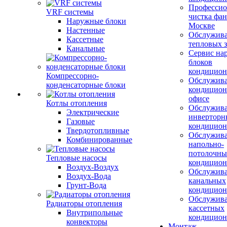
Профессио
VRF системы
чистка фан
Наружные блоки
Москве
Настенные
Обслужив
Кассетные
тепловых з
Канальные
Сервис на
блоков
кондицион
Компрессорно-
Обслужив
конденсаторные блоки
кондицион
офисе
Котлы отопления
Обслужив
Электрические
инверторн
Газовые
кондицион
Твердотопливные
Обслужив
Комбинированные
напольно-
потолочны
Тепловые насосы
кондицион
Воздух-Воздух
Обслужив
Воздух-Вода
канальных
Грунт-Вода
кондицион
Обслужив
Радиаторы отопления
кассетных
Внутрипольные
кондицион
конвекторы
Монтаж