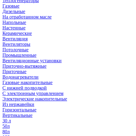
Теплогенераторы
Газовые
Дизельные
На отработанном масле
Напольные
Настенные
Керамические
Вентиляция
Вентиляторы
Потолочные
Промышленные
Вентиляционные установки
Приточно-вытяжные
Приточные
Водонагреватели
Газовые накопительные
С нижней подводкой
С электронным управлением
Электрические накопительные
Из нержавейки
Горизонтальные
Вертикальные
30 л
50л
80л