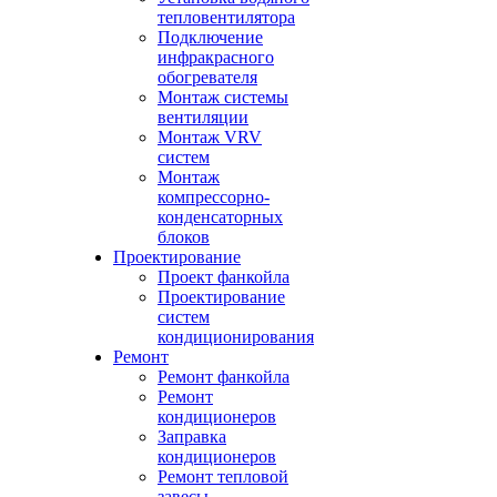
тепловентилятора
Подключение
инфракрасного
обогревателя
Монтаж системы
вентиляции
Монтаж VRV
систем
Монтаж
компрессорно-
конденсаторных
блоков
Проектирование
Проект фанкойла
Проектирование
систем
кондиционирования
Ремонт
Ремонт фанкойла
Ремонт
кондиционеров
Заправка
кондиционеров
Ремонт тепловой
завесы