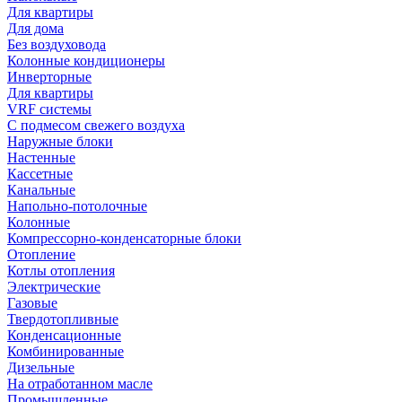
Для квартиры
Для дома
Без воздуховода
Колонные кондиционеры
Инверторные
Для квартиры
VRF системы
С подмесом свежего воздуха
Наружные блоки
Настенные
Кассетные
Канальные
Напольно-потолочные
Колонные
Компрессорно-конденсаторные блоки
Отопление
Котлы отопления
Электрические
Газовые
Твердотопливные
Конденсационные
Комбинированные
Дизельные
На отработанном масле
Промышленные