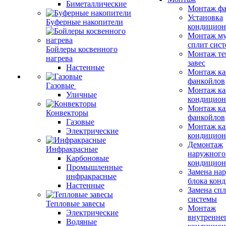
Биметаллические
Монтаж фа
Установка
Буферные накопители
кондицион
Монтаж му
сплит сист
Бойлеры косвенного
Монтаж те
нагрева
завес
Настенные
Монтаж ка
фанкойлов
Газовые
Монтаж ка
Уличные
кондицион
Монтаж ка
Конвекторы
фанкойлов
Газовые
Монтаж ка
Электрические
кондицион
Демонтаж
Инфракрасные
наружного
Карбоновые
кондицион
Промышленные
Замена на
инфракрасные
блока кон
Настенные
Замена сп
системы
Тепловые завесы
Монтаж
Электрические
внутренне
Водяные