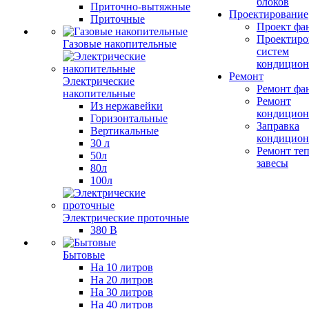
блоков
Приточно-вытяжные
Проектирование
Приточные
Проект фа
Проектиро
Газовые накопительные
систем
кондицион
Ремонт
Электрические
Ремонт фа
накопительные
Ремонт
Из нержавейки
кондицион
Горизонтальные
Заправка
Вертикальные
кондицион
30 л
Ремонт те
50л
завесы
80л
100л
Электрические проточные
380 В
Бытовые
На 10 литров
На 20 литров
На 30 литров
На 40 литров