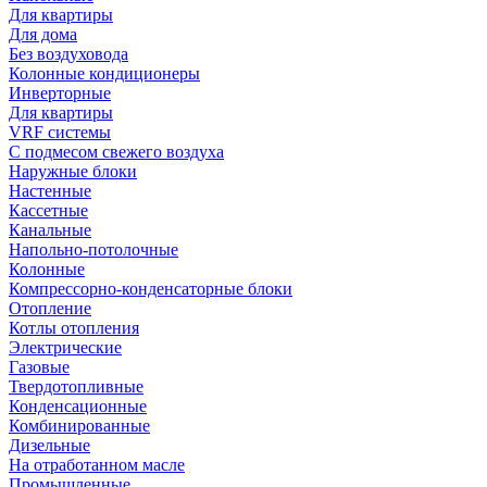
Для квартиры
Для дома
Без воздуховода
Колонные кондиционеры
Инверторные
Для квартиры
VRF системы
С подмесом свежего воздуха
Наружные блоки
Настенные
Кассетные
Канальные
Напольно-потолочные
Колонные
Компрессорно-конденсаторные блоки
Отопление
Котлы отопления
Электрические
Газовые
Твердотопливные
Конденсационные
Комбинированные
Дизельные
На отработанном масле
Промышленные