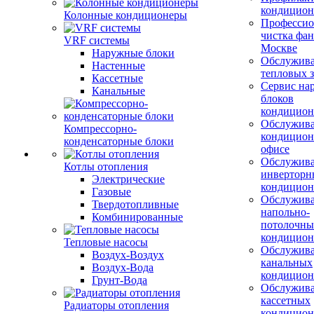
кондицион
Колонные кондиционеры
Профессио
чистка фан
VRF системы
Москве
Наружные блоки
Обслужив
Настенные
тепловых з
Кассетные
Сервис на
Канальные
блоков
кондицион
Обслужив
Компрессорно-
кондицион
конденсаторные блоки
офисе
Обслужив
Котлы отопления
инверторн
Электрические
кондицион
Газовые
Обслужив
Твердотопливные
напольно-
Комбинированные
потолочны
кондицион
Тепловые насосы
Обслужив
Воздух-Воздух
канальных
Воздух-Вода
кондицион
Грунт-Вода
Обслужив
кассетных
Радиаторы отопления
кондицион