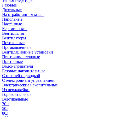
Теплогенераторы
Газовые
Дизельные
На отработанном масле
Напольные
Настенные
Керамические
Вентиляция
Вентиляторы
Потолочные
Промышленные
Вентиляционные установки
Приточно-вытяжные
Приточные
Водонагреватели
Газовые накопительные
С нижней подводкой
С электронным управлением
Электрические накопительные
Из нержавейки
Горизонтальные
Вертикальные
30 л
50л
80л