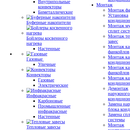
Внутрипольные
Монтаж
конвекторы
Монтаж фа
Биметаллические
Установка
кондицион
Буферные накопители
Монтаж му
сплит сист
Монтаж те
Бойлеры косвенного
завес
нагрева
Монтаж ка
Настенные
фанкойлов
Монтаж ка
Газовые
кондицион
Уличные
Монтаж ка
фанкойлов
Конвекторы
Монтаж ка
Газовые
кондицион
Электрические
Демонтаж
наружного
Инфракрасные
кондицион
Карбоновые
Замена на
Промышленные
блока кон
инфракрасные
Замена сп
Настенные
системы
Монтаж
Тепловые завесы