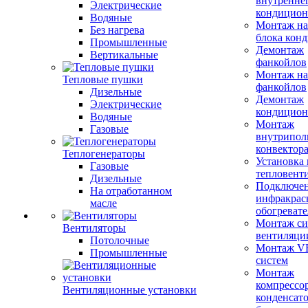
внутренне
Электрические
кондицион
Водяные
Монтаж на
Без нагрева
блока кон
Промышленные
Демонтаж
Вертикальные
фанкойлов
Монтаж на
Тепловые пушки
фанкойлов
Дизельные
Демонтаж
Электрические
кондицион
Водяные
Монтаж
Газовые
внутрипол
конвектор
Теплогенераторы
Установка
Газовые
тепловент
Дизельные
Подключе
На отработанном
инфракрас
масле
обогревате
Монтаж си
Вентиляторы
вентиляци
Потолочные
Монтаж V
Промышленные
систем
Монтаж
компрессо
Вентиляционные установки
конденсат