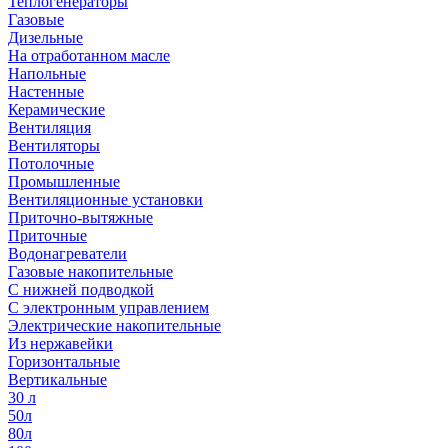
Теплогенераторы
Газовые
Дизельные
На отработанном масле
Напольные
Настенные
Керамические
Вентиляция
Вентиляторы
Потолочные
Промышленные
Вентиляционные установки
Приточно-вытяжные
Приточные
Водонагреватели
Газовые накопительные
С нижней подводкой
С электронным управлением
Электрические накопительные
Из нержавейки
Горизонтальные
Вертикальные
30 л
50л
80л