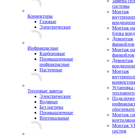
Замена сп
системы
Монтаж
Конвекторы
внутренне
Газовые
кондицион
Электрические
Монтаж на
блока кон
Демонтаж
фанкойлов
Инфракрасные
Монтаж на
Карбоновые
фанкойлов
Промышленные
Демонтаж
инфракрасные
кондицион
Настенные
Монтаж
внутрипол
конвектор
Установка
Тепловые завесы
тепловент
Электрические
Подключе
Водяные
инфракрас
Без нагрева
обогревате
Промышленные
Монтаж си
Вертикальные
вентиляци
Монтаж V
систем