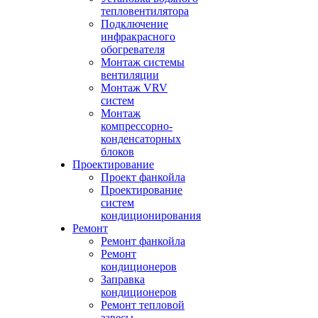
тепловентилятора
Подключение
инфракрасного
обогревателя
Монтаж системы
вентиляции
Монтаж VRV
систем
Монтаж
компрессорно-
конденсаторных
блоков
Проектирование
Проект фанкойла
Проектирование
систем
кондиционирования
Ремонт
Ремонт фанкойла
Ремонт
кондиционеров
Заправка
кондиционеров
Ремонт тепловой
завесы