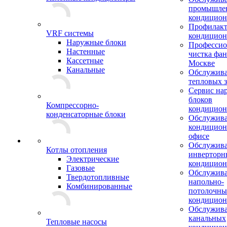
промышле
кондицион
Профилакт
VRF системы
кондицион
Наружные блоки
Профессио
Настенные
чистка фан
Кассетные
Москве
Канальные
Обслужив
тепловых з
Сервис на
блоков
Компрессорно-
кондицион
конденсаторные блоки
Обслужив
кондицион
офисе
Обслужив
Котлы отопления
инверторн
Электрические
кондицион
Газовые
Обслужив
Твердотопливные
напольно-
Комбинированные
потолочны
кондицион
Обслужив
канальных
Тепловые насосы