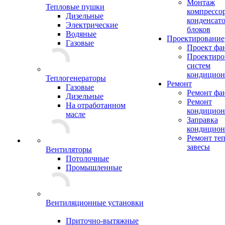
Монтаж
Тепловые пушки
компрессо
Дизельные
конденсат
Электрические
блоков
Водяные
Проектирование
Газовые
Проект фа
Проектиро
систем
кондицион
Теплогенераторы
Ремонт
Газовые
Ремонт фа
Дизельные
Ремонт
На отработанном
кондицион
масле
Заправка
кондицион
Ремонт те
завесы
Вентиляторы
Потолочные
Промышленные
Вентиляционные установки
Приточно-вытяжные