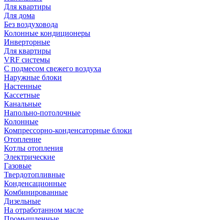
Для квартиры
Для дома
Без воздуховода
Колонные кондиционеры
Инверторные
Для квартиры
VRF системы
С подмесом свежего воздуха
Наружные блоки
Настенные
Кассетные
Канальные
Напольно-потолочные
Колонные
Компрессорно-конденсаторные блоки
Отопление
Котлы отопления
Электрические
Газовые
Твердотопливные
Конденсационные
Комбинированные
Дизельные
На отработанном масле
Промышленные