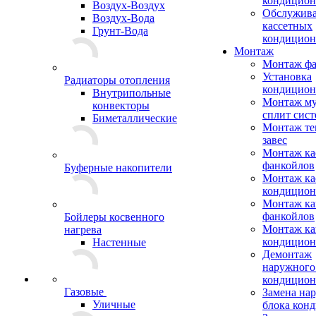
кондицион
Воздух-Воздух
Обслужив
Воздух-Вода
кассетных
Грунт-Вода
кондицион
Монтаж
Монтаж фа
Установка
Радиаторы отопления
кондицион
Внутрипольные
Монтаж му
конвекторы
сплит сист
Биметаллические
Монтаж те
завес
Монтаж ка
фанкойлов
Буферные накопители
Монтаж ка
кондицион
Монтаж ка
фанкойлов
Бойлеры косвенного
Монтаж ка
нагрева
кондицион
Настенные
Демонтаж
наружного
кондицион
Газовые
Замена на
Уличные
блока кон