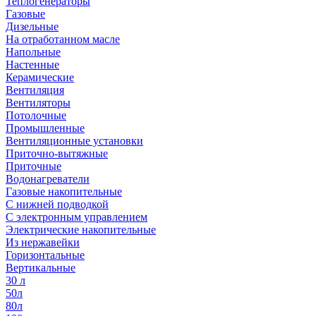
Теплогенераторы
Газовые
Дизельные
На отработанном масле
Напольные
Настенные
Керамические
Вентиляция
Вентиляторы
Потолочные
Промышленные
Вентиляционные установки
Приточно-вытяжные
Приточные
Водонагреватели
Газовые накопительные
С нижней подводкой
С электронным управлением
Электрические накопительные
Из нержавейки
Горизонтальные
Вертикальные
30 л
50л
80л