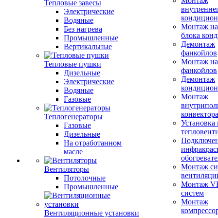
Монтаж
Тепловые завесы
внутренне
Электрические
кондицион
Водяные
Монтаж на
Без нагрева
блока кон
Промышленные
Демонтаж
Вертикальные
фанкойлов
Монтаж на
Тепловые пушки
фанкойлов
Дизельные
Демонтаж
Электрические
кондицион
Водяные
Монтаж
Газовые
внутрипол
конвектор
Теплогенераторы
Установка
Газовые
тепловент
Дизельные
Подключе
На отработанном
инфракрас
масле
обогревате
Монтаж си
Вентиляторы
вентиляци
Потолочные
Монтаж V
Промышленные
систем
Монтаж
компрессо
Вентиляционные установки