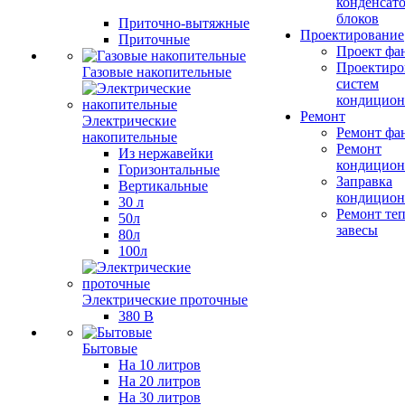
конденсат
блоков
Приточно-вытяжные
Проектирование
Приточные
Проект фа
Проектиро
Газовые накопительные
систем
кондицион
Ремонт
Электрические
Ремонт фа
накопительные
Ремонт
Из нержавейки
кондицион
Горизонтальные
Заправка
Вертикальные
кондицион
30 л
Ремонт те
50л
завесы
80л
100л
Электрические проточные
380 В
Бытовые
На 10 литров
На 20 литров
На 30 литров