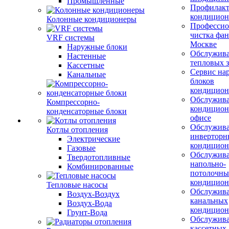
Промышленные
Профилакт
кондицион
Колонные кондиционеры
Профессио
чистка фан
VRF системы
Москве
Наружные блоки
Обслужив
Настенные
тепловых з
Кассетные
Сервис на
Канальные
блоков
кондицион
Обслужив
Компрессорно-
кондицион
конденсаторные блоки
офисе
Обслужив
Котлы отопления
инверторн
Электрические
кондицион
Газовые
Обслужив
Твердотопливные
напольно-
Комбинированные
потолочны
кондицион
Тепловые насосы
Обслужив
Воздух-Воздух
канальных
Воздух-Вода
кондицион
Грунт-Вода
Обслужив
кассетных