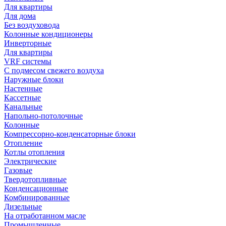
Для квартиры
Для дома
Без воздуховода
Колонные кондиционеры
Инверторные
Для квартиры
VRF системы
С подмесом свежего воздуха
Наружные блоки
Настенные
Кассетные
Канальные
Напольно-потолочные
Колонные
Компрессорно-конденсаторные блоки
Отопление
Котлы отопления
Электрические
Газовые
Твердотопливные
Конденсационные
Комбинированные
Дизельные
На отработанном масле
Промышленные