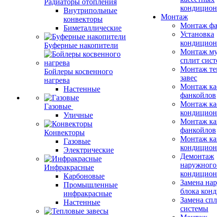
Радиаторы отопления
кондицион
Внутрипольные
Монтаж
конвекторы
Монтаж фа
Биметаллические
Установка
кондицион
Буферные накопители
Монтаж му
сплит сист
Монтаж те
Бойлеры косвенного
завес
нагрева
Монтаж ка
Настенные
фанкойлов
Монтаж ка
Газовые
кондицион
Уличные
Монтаж ка
фанкойлов
Конвекторы
Монтаж ка
Газовые
кондицион
Электрические
Демонтаж
наружного
Инфракрасные
кондицион
Карбоновые
Замена на
Промышленные
блока кон
инфракрасные
Замена сп
Настенные
системы