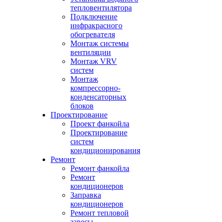
тепловентилятора
Подключение
инфракрасного
обогревателя
Монтаж системы
вентиляции
Монтаж VRV
систем
Монтаж
компрессорно-
конденсаторных
блоков
Проектирование
Проект фанкойла
Проектирование
систем
кондиционирования
Ремонт
Ремонт фанкойла
Ремонт
кондиционеров
Заправка
кондиционеров
Ремонт тепловой
завесы