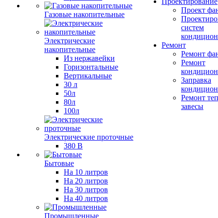
Проектирование
Проект фа
Газовые накопительные
Проектиро
систем
кондицион
Электрические
Ремонт
накопительные
Ремонт фа
Из нержавейки
Ремонт
Горизонтальные
кондицион
Вертикальные
Заправка
30 л
кондицион
50л
Ремонт те
80л
завесы
100л
Электрические проточные
380 В
Бытовые
На 10 литров
На 20 литров
На 30 литров
На 40 литров
Промышленные