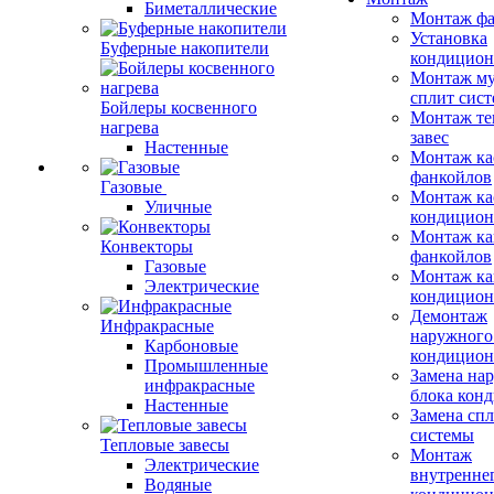
Биметаллические
Монтаж фа
Установка
Буферные накопители
кондицион
Монтаж му
сплит сист
Бойлеры косвенного
Монтаж те
нагрева
завес
Настенные
Монтаж ка
фанкойлов
Газовые
Монтаж ка
Уличные
кондицион
Монтаж ка
Конвекторы
фанкойлов
Газовые
Монтаж ка
Электрические
кондицион
Демонтаж
Инфракрасные
наружного
Карбоновые
кондицион
Промышленные
Замена на
инфракрасные
блока кон
Настенные
Замена сп
системы
Тепловые завесы
Монтаж
Электрические
внутренне
Водяные