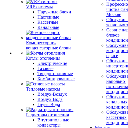
Профессио
VRF системы
чистка фан
Наружные блоки
Москве
Настенные
Обслужив
Кассетные
тепловых з
Канальные
Сервис на
блоков
кондицион
Компрессорно-
Обслужив
конденсаторные блоки
кондицион
офисе
Котлы отопления
Обслужив
Электрические
инверторн
Газовые
кондицион
Твердотопливные
Обслужив
Комбинированные
напольно-
потолочны
Тепловые насосы
кондицион
Воздух-Воздух
Обслужив
Воздух-Вода
канальных
Грунт-Вода
кондицион
Обслужив
Радиаторы отопления
кассетных
Внутрипольные
кондицион
конвекторы
Монтаж