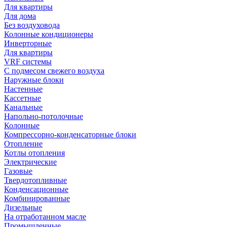
Для квартиры
Для дома
Без воздуховода
Колонные кондиционеры
Инверторные
Для квартиры
VRF системы
С подмесом свежего воздуха
Наружные блоки
Настенные
Кассетные
Канальные
Напольно-потолочные
Колонные
Компрессорно-конденсаторные блоки
Отопление
Котлы отопления
Электрические
Газовые
Твердотопливные
Конденсационные
Комбинированные
Дизельные
На отработанном масле
Промышленные