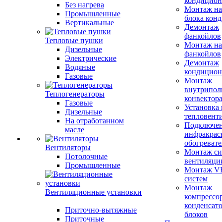
кондицион
Без нагрева
Монтаж на
Промышленные
блока кон
Вертикальные
Демонтаж
фанкойлов
Тепловые пушки
Монтаж на
Дизельные
фанкойлов
Электрические
Демонтаж
Водяные
кондицион
Газовые
Монтаж
внутрипол
Теплогенераторы
конвектор
Газовые
Установка
Дизельные
тепловент
На отработанном
Подключе
масле
инфракрас
обогревате
Вентиляторы
Монтаж си
Потолочные
вентиляци
Промышленные
Монтаж V
систем
Монтаж
Вентиляционные установки
компрессо
конденсат
Приточно-вытяжные
блоков
Приточные