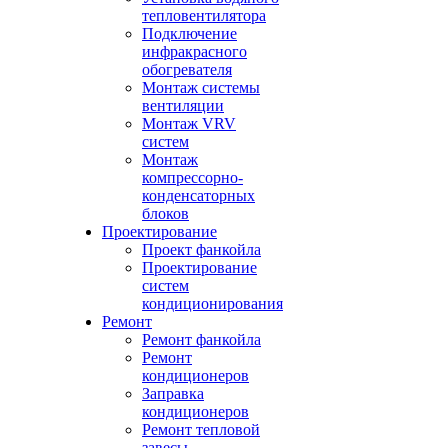
тепловентилятора
Подключение
инфракрасного
обогревателя
Монтаж системы
вентиляции
Монтаж VRV
систем
Монтаж
компрессорно-
конденсаторных
блоков
Проектирование
Проект фанкойла
Проектирование
систем
кондиционирования
Ремонт
Ремонт фанкойла
Ремонт
кондиционеров
Заправка
кондиционеров
Ремонт тепловой
завесы