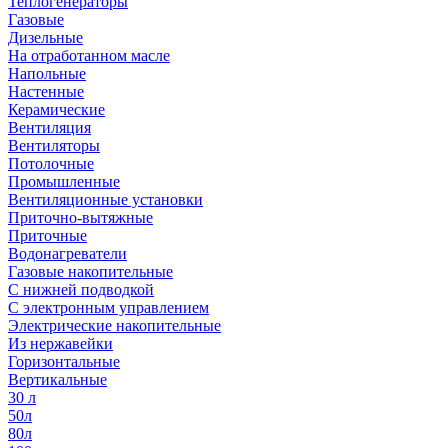
Теплогенераторы
Газовые
Дизельные
На отработанном масле
Напольные
Настенные
Керамические
Вентиляция
Вентиляторы
Потолочные
Промышленные
Вентиляционные установки
Приточно-вытяжные
Приточные
Водонагреватели
Газовые накопительные
С нижней подводкой
С электронным управлением
Электрические накопительные
Из нержавейки
Горизонтальные
Вертикальные
30 л
50л
80л