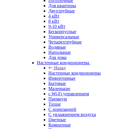
Потолочные
Для квартиры
Двухтрубные
4 кВт
8 кВт
9-10 кВт
Бескорпусные
Универсальные
Четырехтрубные
Водяные
Напольные
Для дома
Настенные кондиционеры
Назад
Настенные кондиционеры
Инверторные
Бытовые
Маленькие
с Wi-Fi управлением
Премиум
Тихие
С ионизацией
С увлажнением воздуха
Цветные
Комнатные