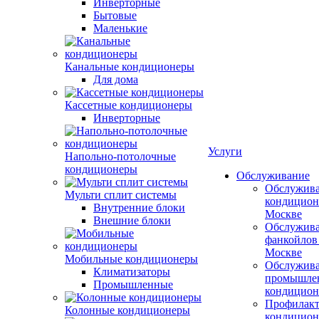
Инверторные
Бытовые
Маленькие
Канальные кондиционеры
Для дома
Кассетные кондиционеры
Инверторные
Услуги
Напольно-потолочные
кондиционеры
Обслуживание
Обслужив
Мульти сплит системы
кондицион
Внутренние блоки
Москве
Внешние блоки
Обслужив
фанкойлов
Москве
Мобильные кондиционеры
Обслужив
Климатизаторы
промышле
Промышленные
кондицион
Профилакт
Колонные кондиционеры
кондицион