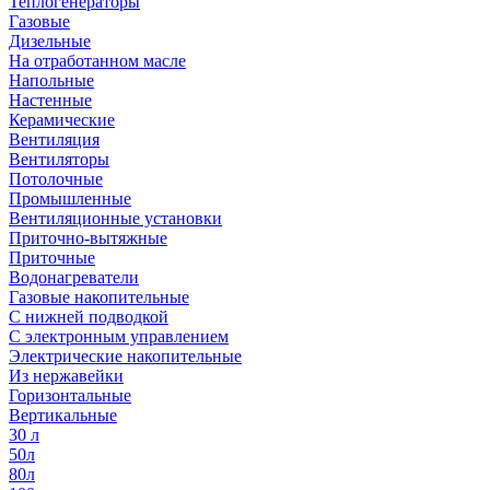
Теплогенераторы
Газовые
Дизельные
На отработанном масле
Напольные
Настенные
Керамические
Вентиляция
Вентиляторы
Потолочные
Промышленные
Вентиляционные установки
Приточно-вытяжные
Приточные
Водонагреватели
Газовые накопительные
С нижней подводкой
С электронным управлением
Электрические накопительные
Из нержавейки
Горизонтальные
Вертикальные
30 л
50л
80л