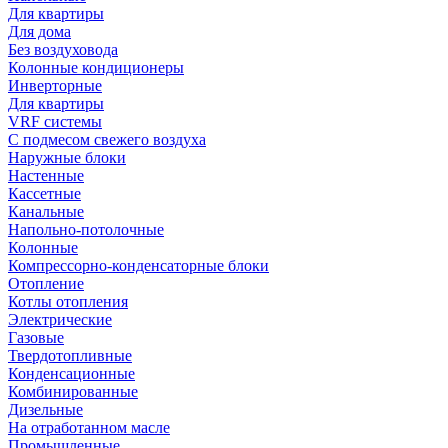
Для квартиры
Для дома
Без воздуховода
Колонные кондиционеры
Инверторные
Для квартиры
VRF системы
С подмесом свежего воздуха
Наружные блоки
Настенные
Кассетные
Канальные
Напольно-потолочные
Колонные
Компрессорно-конденсаторные блоки
Отопление
Котлы отопления
Электрические
Газовые
Твердотопливные
Конденсационные
Комбинированные
Дизельные
На отработанном масле
Промышленные