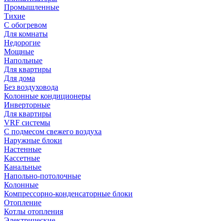
Промышленные
Тихие
С обогревом
Для комнаты
Недорогие
Мощные
Напольные
Для квартиры
Для дома
Без воздуховода
Колонные кондиционеры
Инверторные
Для квартиры
VRF системы
С подмесом свежего воздуха
Наружные блоки
Настенные
Кассетные
Канальные
Напольно-потолочные
Колонные
Компрессорно-конденсаторные блоки
Отопление
Котлы отопления
Электрические