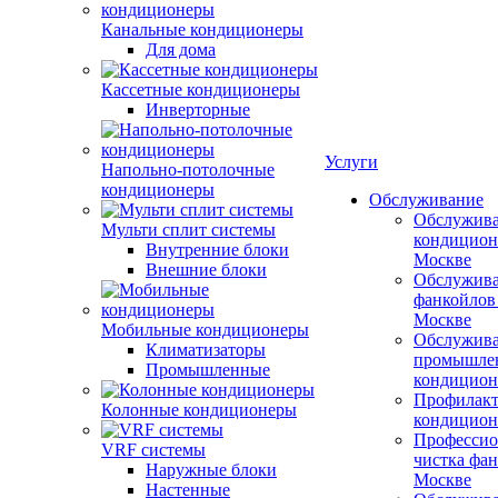
Канальные кондиционеры
Для дома
Кассетные кондиционеры
Инверторные
Услуги
Напольно-потолочные
кондиционеры
Обслуживание
Обслужив
Мульти сплит системы
кондицион
Внутренние блоки
Москве
Внешние блоки
Обслужив
фанкойлов
Москве
Мобильные кондиционеры
Обслужив
Климатизаторы
промышле
Промышленные
кондицион
Профилакт
Колонные кондиционеры
кондицион
Профессио
VRF системы
чистка фан
Наружные блоки
Москве
Настенные