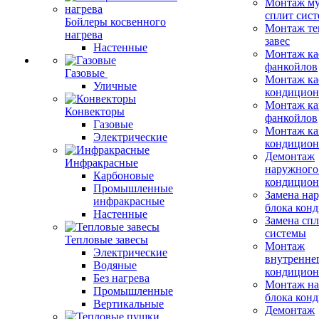
Монтаж му
сплит сист
Бойлеры косвенного
Монтаж те
нагрева
завес
Настенные
Монтаж ка
фанкойлов
Газовые
Монтаж ка
Уличные
кондицион
Монтаж ка
Конвекторы
фанкойлов
Газовые
Монтаж ка
Электрические
кондицион
Демонтаж
Инфракрасные
наружного
Карбоновые
кондицион
Промышленные
Замена на
инфракрасные
блока кон
Настенные
Замена сп
системы
Тепловые завесы
Монтаж
Электрические
внутренне
Водяные
кондицион
Без нагрева
Монтаж на
Промышленные
блока кон
Вертикальные
Демонтаж