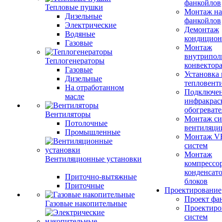
фанкойлов
Тепловые пушки
Монтаж на
Дизельные
фанкойлов
Электрические
Демонтаж
Водяные
кондицион
Газовые
Монтаж
внутрипол
Теплогенераторы
конвектор
Газовые
Установка
Дизельные
тепловент
На отработанном
Подключе
масле
инфракрас
обогревате
Вентиляторы
Монтаж си
Потолочные
вентиляци
Промышленные
Монтаж V
систем
Монтаж
Вентиляционные установки
компрессо
конденсат
Приточно-вытяжные
блоков
Приточные
Проектирование
Проект фа
Газовые накопительные
Проектиро
систем