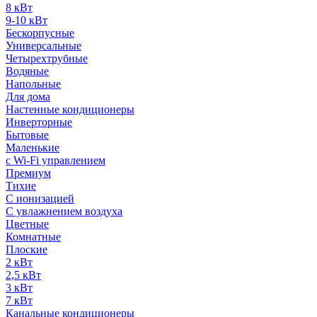
8 кВт
9-10 кВт
Бескорпусные
Универсальные
Четырехтрубные
Водяные
Напольные
Для дома
Настенные кондиционеры
Инверторные
Бытовые
Маленькие
с Wi-Fi управлением
Премиум
Тихие
С ионизацией
С увлажнением воздуха
Цветные
Комнатные
Плоские
2 кВт
2,5 кВт
3 кВт
7 кВт
Канальные кондиционеры