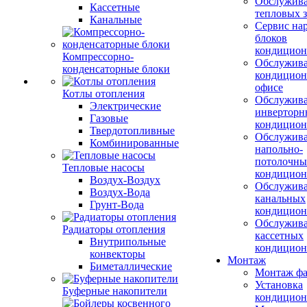
Обслужив
Кассетные
тепловых з
Канальные
Сервис на
блоков
кондицион
Компрессорно-
Обслужив
конденсаторные блоки
кондицион
офисе
Котлы отопления
Обслужив
Электрические
инверторн
Газовые
кондицион
Твердотопливные
Обслужив
Комбинированные
напольно-
потолочны
Тепловые насосы
кондицион
Воздух-Воздух
Обслужив
Воздух-Вода
канальных
Грунт-Вода
кондицион
Обслужив
Радиаторы отопления
кассетных
Внутрипольные
кондицион
конвекторы
Монтаж
Биметаллические
Монтаж фа
Установка
Буферные накопители
кондицион