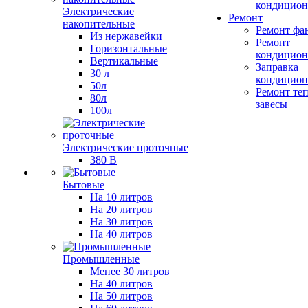
кондицион
Электрические
Ремонт
накопительные
Ремонт фа
Из нержавейки
Ремонт
Горизонтальные
кондицион
Вертикальные
Заправка
30 л
кондицион
50л
Ремонт те
80л
завесы
100л
Электрические проточные
380 В
Бытовые
На 10 литров
На 20 литров
На 30 литров
На 40 литров
Промышленные
Менее 30 литров
На 40 литров
На 50 литров