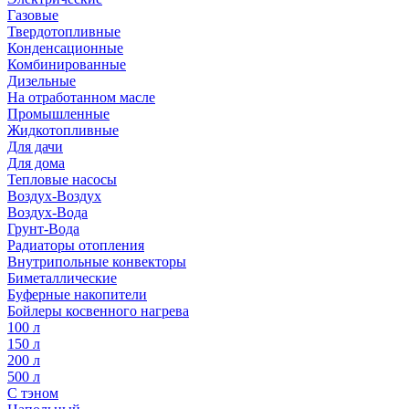
Газовые
Твердотопливные
Конденсационные
Комбинированные
Дизельные
На отработанном масле
Промышленные
Жидкотопливные
Для дачи
Для дома
Тепловые насосы
Воздух-Воздух
Воздух-Вода
Грунт-Вода
Радиаторы отопления
Внутрипольные конвекторы
Биметаллические
Буферные накопители
Бойлеры косвенного нагрева
100 л
150 л
200 л
500 л
С тэном