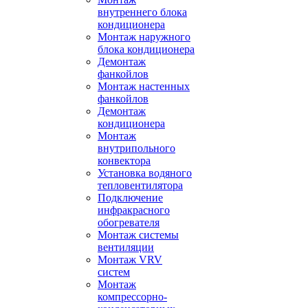
внутреннего блока
кондиционера
Монтаж наружного
блока кондиционера
Демонтаж
фанкойлов
Монтаж настенных
фанкойлов
Демонтаж
кондиционера
Монтаж
внутрипольного
конвектора
Установка водяного
тепловентилятора
Подключение
инфракрасного
обогревателя
Монтаж системы
вентиляции
Монтаж VRV
систем
Монтаж
компрессорно-