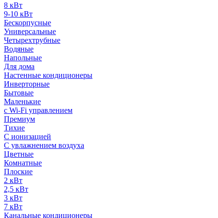
8 кВт
9-10 кВт
Бескорпусные
Универсальные
Четырехтрубные
Водяные
Напольные
Для дома
Настенные кондиционеры
Инверторные
Бытовые
Маленькие
с Wi-Fi управлением
Премиум
Тихие
С ионизацией
С увлажнением воздуха
Цветные
Комнатные
Плоские
2 кВт
2,5 кВт
3 кВт
7 кВт
Канальные кондиционеры