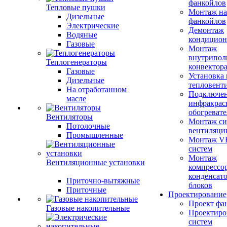
фанкойлов
Тепловые пушки
Монтаж на
Дизельные
фанкойлов
Электрические
Демонтаж
Водяные
кондицион
Газовые
Монтаж
внутрипол
Теплогенераторы
конвектор
Газовые
Установка
Дизельные
тепловент
На отработанном
Подключе
масле
инфракрас
обогревате
Вентиляторы
Монтаж си
Потолочные
вентиляци
Промышленные
Монтаж V
систем
Монтаж
Вентиляционные установки
компрессо
конденсат
Приточно-вытяжные
блоков
Приточные
Проектирование
Проект фа
Газовые накопительные
Проектиро
систем