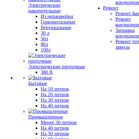
кондицион
Электрические
Ремонт
накопительные
Ремонт фа
Из нержавейки
Ремонт
Горизонтальные
кондицион
Вертикальные
Заправка
30 л
кондицион
50л
Ремонт те
80л
завесы
100л
Электрические проточные
380 В
Бытовые
На 10 литров
На 20 литров
На 30 литров
На 40 литров
Промышленные
Менее 30 литров
На 40 литров
На 50 литров