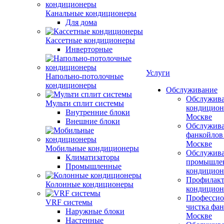
Канальные кондиционеры
Для дома
Кассетные кондиционеры
Инверторные
Услуги
Напольно-потолочные
кондиционеры
Обслуживание
Обслужив
Мульти сплит системы
кондицион
Внутренние блоки
Москве
Внешние блоки
Обслужив
фанкойлов
Москве
Мобильные кондиционеры
Обслужив
Климатизаторы
промышле
Промышленные
кондицион
Профилакт
Колонные кондиционеры
кондицион
Профессио
VRF системы
чистка фан
Наружные блоки
Москве
Настенные