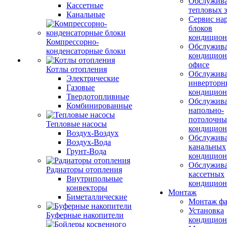
Обслужив
Кассетные
тепловых з
Канальные
Сервис на
блоков
кондицион
Компрессорно-
Обслужив
конденсаторные блоки
кондицион
офисе
Котлы отопления
Обслужив
Электрические
инверторн
Газовые
кондицион
Твердотопливные
Обслужив
Комбинированные
напольно-
потолочны
Тепловые насосы
кондицион
Воздух-Воздух
Обслужив
Воздух-Вода
канальных
Грунт-Вода
кондицион
Обслужив
Радиаторы отопления
кассетных
Внутрипольные
кондицион
конвекторы
Монтаж
Биметаллические
Монтаж фа
Установка
Буферные накопители
кондицион