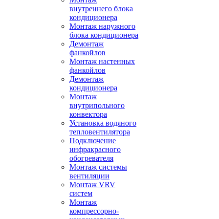
внутреннего блока
кондиционера
Монтаж наружного
блока кондиционера
Демонтаж
фанкойлов
Монтаж настенных
фанкойлов
Демонтаж
кондиционера
Монтаж
внутрипольного
конвектора
Установка водяного
тепловентилятора
Подключение
инфракрасного
обогревателя
Монтаж системы
вентиляции
Монтаж VRV
систем
Монтаж
компрессорно-