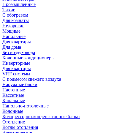
Промышленные
Тихие
С обогревом
Для комнаты
Недорогие
Мощные
Напольные
Для квартиры
Для дома
Без воздуховода
Колонные кондиционеры
Инверторные
Для квартиры
VRF системы
С подмесом свежего воздуха
Наружные блоки
Настенные
Кассетные
Канальные
Напольно-потолочные
Колонные
Компрессорно-конденсаторные блоки
Отопление
Котлы отопления
Электрические