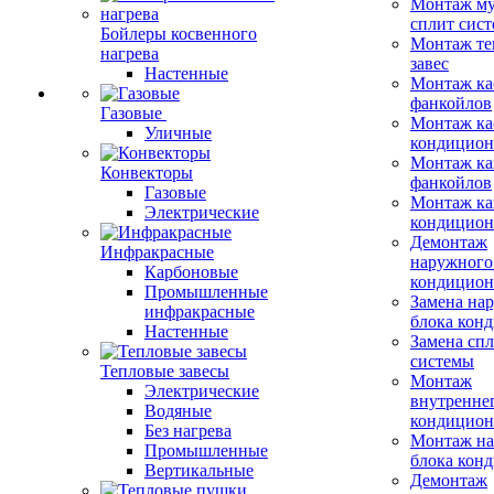
Монтаж му
сплит сист
Бойлеры косвенного
Монтаж те
нагрева
завес
Настенные
Монтаж ка
фанкойлов
Газовые
Монтаж ка
Уличные
кондицион
Монтаж ка
Конвекторы
фанкойлов
Газовые
Монтаж ка
Электрические
кондицион
Демонтаж
Инфракрасные
наружного
Карбоновые
кондицион
Промышленные
Замена на
инфракрасные
блока кон
Настенные
Замена сп
системы
Тепловые завесы
Монтаж
Электрические
внутренне
Водяные
кондицион
Без нагрева
Монтаж на
Промышленные
блока кон
Вертикальные
Демонтаж