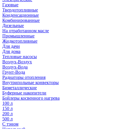
Газовые
Твердотопливные
Конденсационные
Комбинированные
Дизельные
На отработанном масле
Промышленные
Жидкотопливные
Для дачи
Для дома
Тепловые насосы
Воздух-Воздух
Воздух-Вода
Грунт-Вода
Радиаторы отопления
Внутрипольные конвекторы
Биметаллические
Буферные накопители
Бойлеры косвенного нагрева
100 л
150 л
200 л
500 л
С тэном