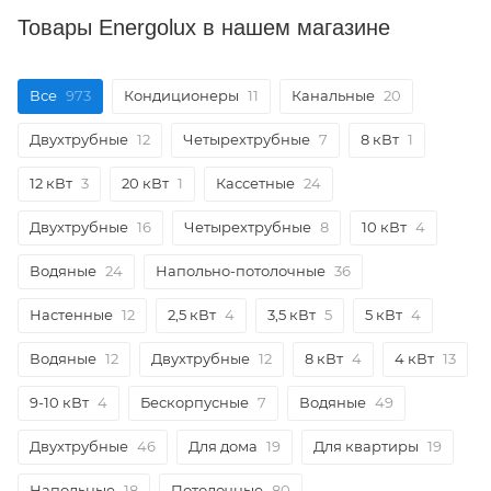
Товары Energolux в нашем магазине
Все
973
Кондиционеры
11
Канальные
20
Двухтрубные
12
Четырехтрубные
7
8 кВт
1
12 кВт
3
20 кВт
1
Кассетные
24
Двухтрубные
16
Четырехтрубные
8
10 кВт
4
Водяные
24
Напольно-потолочные
36
Настенные
12
2,5 кВт
4
3,5 кВт
5
5 кВт
4
Водяные
12
Двухтрубные
12
8 кВт
4
4 кВт
13
9-10 кВт
4
Бескорпусные
7
Водяные
49
Двухтрубные
46
Для дома
19
Для квартиры
19
Напольные
18
Потолочные
80