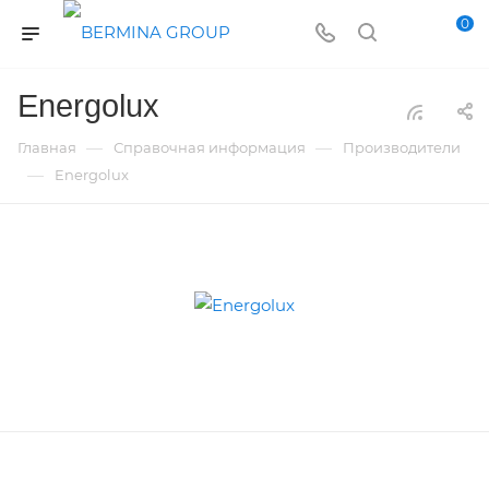
0
Energolux
—
—
Главная
Справочная информация
Производители
—
Energolux