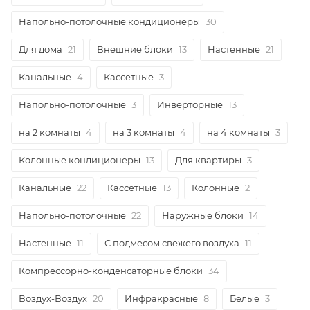
Напольно-потолочные кондиционеры
30
Для дома
21
Внешние блоки
13
Настенные
21
Канальные
4
Кассетные
3
Напольно-потолочные
3
Инверторные
13
на 2 комнаты
4
на 3 комнаты
4
на 4 комнаты
3
Колонные кондиционеры
13
Для квартиры
3
Канальные
22
Кассетные
13
Колонные
2
Напольно-потолочные
22
Наружные блоки
14
Настенные
11
С подмесом свежего воздуха
11
Компрессорно-конденсаторные блоки
34
Воздух-Воздух
20
Инфракрасные
8
Белые
3