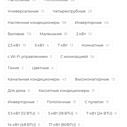
Универсальные
15
Четырехтрубные
23
Настенные кондиционеры
98
Инверторные
46
Бытовые
78
Маленькие
81
2 кВт
10
2,5 кВт
19
3 кВт
4
7 кВт
13
Комнатные
41
с Wi-Fi управлением
5
С ионизацией
54
Тихие
2
Цветные
4
Канальные кондиционеры
45
Высоконапорные
13
Для дома
6
Кассетные кондиционеры
31
Инверторные
1
Потолочные
31
С пультом
31
3.5 кВт (12 BTU)
6
5 кВт (18 BTU)
6
7 кВт (24 BTU)
6
14 кВт (48 BTU)
6
17 кВт (60BTU)
6