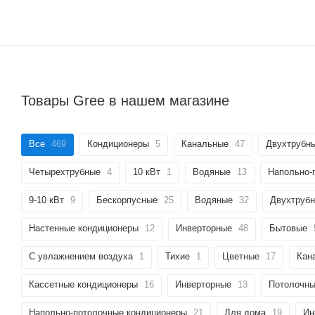
Товары Gree в нашем магазине
Все
469
Кондиционеры
5
Канальные
47
Двухтрубн
Четырехтрубные
4
10 кВт
1
Водяные
13
Напольно-
9-10 кВт
9
Бескорпусные
25
Водяные
32
Двухтруб
Настенные кондиционеры
12
Инверторные
48
Бытовые
С увлажнением воздуха
1
Тихие
1
Цветные
17
Кан
Кассетные кондиционеры
16
Инверторные
13
Потолочн
Напольно-потолочные кондиционеры
21
Для дома
19
Ин