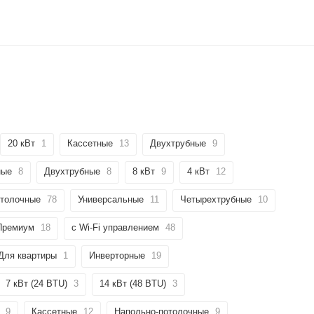
20 кВт
1
Кассетные
13
Двухтрубные
9
ные
8
Двухтрубные
8
8 кВт
9
4 кВт
12
толочные
78
Универсальные
11
Четырехтрубные
10
Премиум
18
с Wi-Fi управлением
48
Для квартиры
1
Инверторные
19
7 кВт (24 BTU)
3
14 кВт (48 BTU)
3
9
Кассетные
12
Напольно-потолочные
9