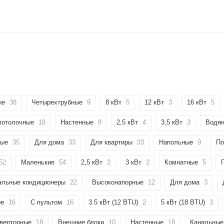
ые
38
Четырехтрубные
9
8 кВт
5
12 кВт
3
16 кВт
5
потолочные
18
Настенные
8
2,5 кВт
4
3,5 кВт
3
Водя
ные
35
Для дома
33
Для квартиры
33
Напольные
9
По
52
Маленькие
54
2,5 кВт
2
3 кВт
2
Комнатные
5
альные кондиционеры
22
Высоконапорные
12
Для дома
3
ые
16
С пультом
16
3.5 кВт (12 BTU)
2
5 кВт (18 BTU)
3
верторные
18
Внешние блоки
10
Настенные
18
Канальные