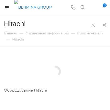
0
Hitachi
—
—
Главная
Справочная информация
Производители
—
Hitachi
Оборудование Hitachi