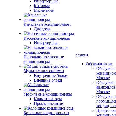
Инверторные
Бытовые
Маленькие
Канальные кондиционеры
Для дома
Кассетные кондиционеры
Инверторные
Услуги
Напольно-потолочные
кондиционеры
Обслуживание
Обслужив
Мульти сплит системы
кондицион
Внутренние блоки
Москве
Внешние блоки
Обслужив
фанкойлов
Москве
Мобильные кондиционеры
Обслужив
Климатизаторы
промышле
Промышленные
кондицион
Профилакт
Колонные кондиционеры
кондицион