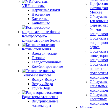
Профессио
VRF системы
чистка фан
Наружные блоки
Москве
Настенные
Обслужив
Кассетные
тепловых з
Канальные
Сервис на
блоков
кондицион
Компрессорно-
Обслужив
конденсаторные блоки
кондицион
офисе
Котлы отопления
Обслужив
Электрические
инверторн
Газовые
кондицион
Твердотопливные
Обслужив
Комбинированные
напольно-
потолочны
Тепловые насосы
кондицион
Воздух-Воздух
Обслужив
Воздух-Вода
канальных
Грунт-Вода
кондицион
Обслужив
Радиаторы отопления
кассетных
Внутрипольные
кондицион
конвекторы
Монтаж