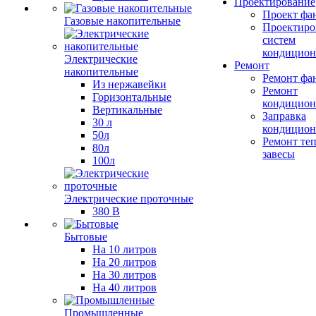
Проектирование
Проект фа
Газовые накопительные
Проектиро
систем
кондицион
Электрические
Ремонт
накопительные
Ремонт фа
Из нержавейки
Ремонт
Горизонтальные
кондицион
Вертикальные
Заправка
30 л
кондицион
50л
Ремонт те
80л
завесы
100л
Электрические проточные
380 В
Бытовые
На 10 литров
На 20 литров
На 30 литров
На 40 литров
Промышленные