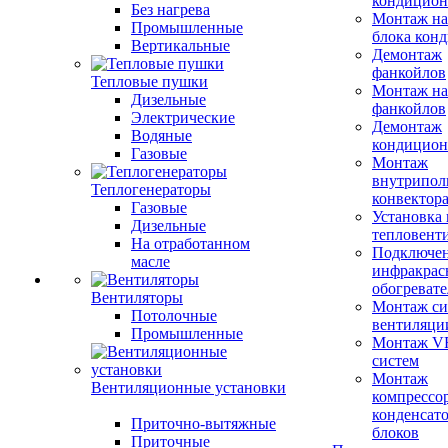
кондицион
Без нагрева
Монтаж на
Промышленные
блока кон
Вертикальные
Демонтаж
фанкойлов
Тепловые пушки
Монтаж на
Дизельные
фанкойлов
Электрические
Демонтаж
Водяные
кондицион
Газовые
Монтаж
внутрипол
Теплогенераторы
конвектор
Газовые
Установка
Дизельные
тепловент
На отработанном
Подключе
масле
инфракрас
обогревате
Вентиляторы
Монтаж си
Потолочные
вентиляци
Промышленные
Монтаж V
систем
Монтаж
Вентиляционные установки
компрессо
конденсат
Приточно-вытяжные
блоков
Приточные