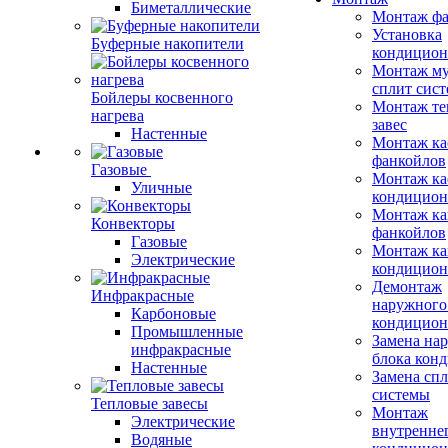
Биметаллические
Монтаж фа
Установка
Буферные накопители
кондицион
Монтаж му
сплит сист
Бойлеры косвенного
Монтаж те
нагрева
завес
Настенные
Монтаж ка
фанкойлов
Газовые
Монтаж ка
Уличные
кондицион
Монтаж ка
Конвекторы
фанкойлов
Газовые
Монтаж ка
Электрические
кондицион
Демонтаж
Инфракрасные
наружного
Карбоновые
кондицион
Промышленные
Замена на
инфракрасные
блока кон
Настенные
Замена сп
системы
Тепловые завесы
Монтаж
Электрические
внутренне
Водяные