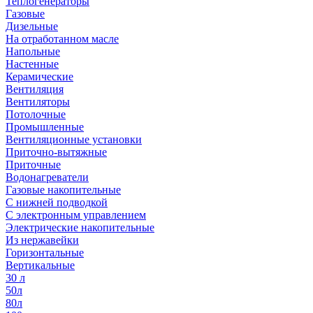
Теплогенераторы
Газовые
Дизельные
На отработанном масле
Напольные
Настенные
Керамические
Вентиляция
Вентиляторы
Потолочные
Промышленные
Вентиляционные установки
Приточно-вытяжные
Приточные
Водонагреватели
Газовые накопительные
С нижней подводкой
С электронным управлением
Электрические накопительные
Из нержавейки
Горизонтальные
Вертикальные
30 л
50л
80л