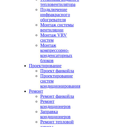
тепловентилятора
Подключение
инфракрасного
обогревателя
Монтаж системы
вентиляции
Монтаж VRV
систем
Монтаж
компрессорно-
конденсаторных
блоков
Проектирование
Проект фанкойла
Проектирование
систем
кондиционирования
Ремонт
Ремонт фанкойла
Ремонт
кондиционеров
Заправка
кондиционеров
Ремонт тепловой
завесы