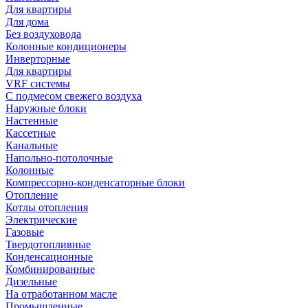
Для квартиры
Для дома
Без воздуховода
Колонные кондиционеры
Инверторные
Для квартиры
VRF системы
С подмесом свежего воздуха
Наружные блоки
Настенные
Кассетные
Канальные
Напольно-потолочные
Колонные
Компрессорно-конденсаторные блоки
Отопление
Котлы отопления
Электрические
Газовые
Твердотопливные
Конденсационные
Комбинированные
Дизельные
На отработанном масле
Промышленные