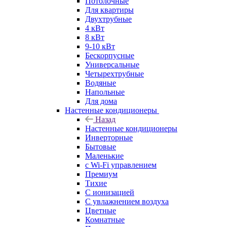
Потолочные
Для квартиры
Двухтрубные
4 кВт
8 кВт
9-10 кВт
Бескорпусные
Универсальные
Четырехтрубные
Водяные
Напольные
Для дома
Настенные кондиционеры
Назад
Настенные кондиционеры
Инверторные
Бытовые
Маленькие
с Wi-Fi управлением
Премиум
Тихие
С ионизацией
С увлажнением воздуха
Цветные
Комнатные