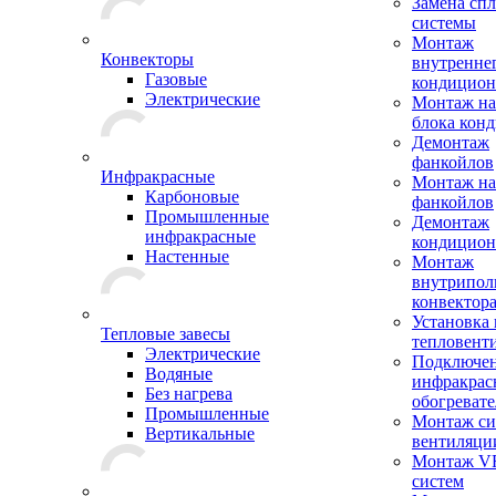
Замена сп
системы
Монтаж
Конвекторы
внутренне
Газовые
кондицион
Электрические
Монтаж на
блока кон
Демонтаж
фанкойлов
Инфракрасные
Монтаж на
Карбоновые
фанкойлов
Промышленные
Демонтаж
инфракрасные
кондицион
Настенные
Монтаж
внутрипол
конвектор
Установка
Тепловые завесы
тепловент
Электрические
Подключе
Водяные
инфракрас
Без нагрева
обогревате
Промышленные
Монтаж си
Вертикальные
вентиляци
Монтаж V
систем