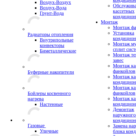
кондицион
Воздух-Воздух
Обслужив
Воздух-Вода
кассетных
Грунт-Вода
кондицион
Монтаж
Монтаж фа
Установка
Радиаторы отопления
кондицион
Внутрипольные
Монтаж му
конвекторы
сплит сист
Биметаллические
Монтаж те
завес
Монтаж ка
фанкойлов
Буферные накопители
Монтаж ка
кондицион
Монтаж ка
фанкойлов
Бойлеры косвенного
Монтаж ка
нагрева
кондицион
Настенные
Демонтаж
наружного
кондицион
Газовые
Замена на
Уличные
блока кон