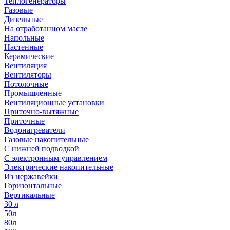
Теплогенераторы
Газовые
Дизельные
На отработанном масле
Напольные
Настенные
Керамические
Вентиляция
Вентиляторы
Потолочные
Промышленные
Вентиляционные установки
Приточно-вытяжные
Приточные
Водонагреватели
Газовые накопительные
С нижней подводкой
С электронным управлением
Электрические накопительные
Из нержавейки
Горизонтальные
Вертикальные
30 л
50л
80л