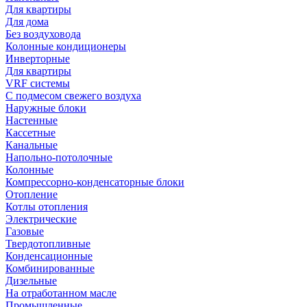
Для квартиры
Для дома
Без воздуховода
Колонные кондиционеры
Инверторные
Для квартиры
VRF системы
С подмесом свежего воздуха
Наружные блоки
Настенные
Кассетные
Канальные
Напольно-потолочные
Колонные
Компрессорно-конденсаторные блоки
Отопление
Котлы отопления
Электрические
Газовые
Твердотопливные
Конденсационные
Комбинированные
Дизельные
На отработанном масле
Промышленные