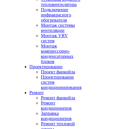
тепловентилятора
Подключение
инфракрасного
обогревателя
Монтаж системы
вентиляции
Монтаж VRV
систем
Монтаж
компрессорно-
конденсаторных
блоков
Проектирование
Проект фанкойла
Проектирование
систем
кондиционирования
Ремонт
Ремонт фанкойла
Ремонт
кондиционеров
Заправка
кондиционеров
Ремонт тепловой
завесы