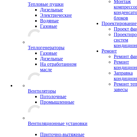
Монтаж
Тепловые пушки
компрессо
Дизельные
конденсат
Электрические
блоков
Водяные
Проектирование
Газовые
Проект фа
Проектиро
систем
кондицион
Теплогенераторы
Ремонт
Газовые
Ремонт фа
Дизельные
Ремонт
На отработанном
кондицион
масле
Заправка
кондицион
Ремонт те
завесы
Вентиляторы
Потолочные
Промышленные
Вентиляционные установки
Приточно-вытяжные