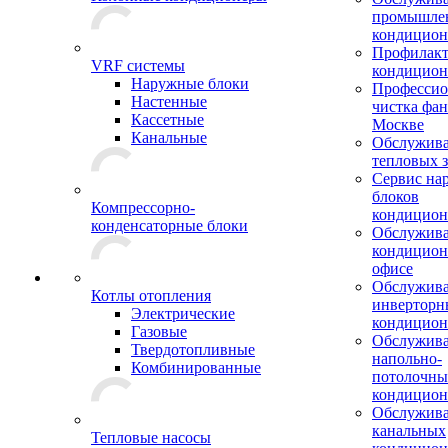
промышле
кондицион
Профилакт
VRF системы
кондицион
Наружные блоки
Профессио
Настенные
чистка фан
Кассетные
Москве
Канальные
Обслужив
тепловых з
Сервис на
блоков
Компрессорно-
кондицион
конденсаторные блоки
Обслужив
кондицион
офисе
Обслужив
Котлы отопления
инверторн
Электрические
кондицион
Газовые
Обслужив
Твердотопливные
напольно-
Комбинированные
потолочны
кондицион
Обслужив
канальных
Тепловые насосы