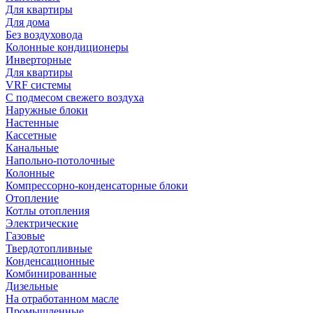
Для квартиры
Для дома
Без воздуховода
Колонные кондиционеры
Инверторные
Для квартиры
VRF системы
С подмесом свежего воздуха
Наружные блоки
Настенные
Кассетные
Канальные
Напольно-потолочные
Колонные
Компрессорно-конденсаторные блоки
Отопление
Котлы отопления
Электрические
Газовые
Твердотопливные
Конденсационные
Комбинированные
Дизельные
На отработанном масле
Промышленные