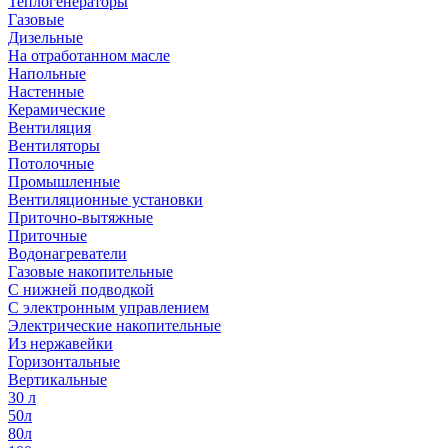
Теплогенераторы
Газовые
Дизельные
На отработанном масле
Напольные
Настенные
Керамические
Вентиляция
Вентиляторы
Потолочные
Промышленные
Вентиляционные установки
Приточно-вытяжные
Приточные
Водонагреватели
Газовые накопительные
С нижней подводкой
С электронным управлением
Электрические накопительные
Из нержавейки
Горизонтальные
Вертикальные
30 л
50л
80л