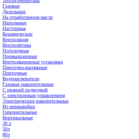
Теплогенераторы
Газовые
Дизельные
На отработанном масле
Напольные
Настенные
Керамические
Вентиляция
Вентиляторы
Потолочные
Промышленные
Вентиляционные установки
Приточно-вытяжные
Приточные
Водонагреватели
Газовые накопительные
С нижней подводкой
С электронным управлением
Электрические накопительные
Из нержавейки
Горизонтальные
Вертикальные
30 л
50л
80л