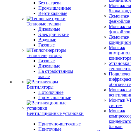
кондицион
Без нагрева
Монтаж на
Промышленные
блока кон
Вертикальные
Демонтаж
фанкойлов
Тепловые пушки
Монтаж на
Дизельные
фанкойлов
Электрические
Демонтаж
Водяные
кондицион
Газовые
Монтаж
внутрипол
Теплогенераторы
конвектор
Газовые
Установка
Дизельные
тепловент
На отработанном
Подключе
масле
инфракрас
обогревате
Вентиляторы
Монтаж си
Потолочные
вентиляци
Промышленные
Монтаж V
систем
Монтаж
Вентиляционные установки
компрессо
конденсат
Приточно-вытяжные
блоков
Приточные