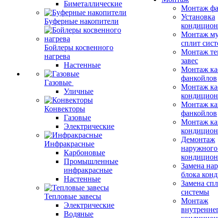
Биметаллические
Монтаж фа
Установка
Буферные накопители
кондицион
Монтаж му
сплит сист
Бойлеры косвенного
Монтаж те
нагрева
завес
Настенные
Монтаж ка
фанкойлов
Газовые
Монтаж ка
Уличные
кондицион
Монтаж ка
Конвекторы
фанкойлов
Газовые
Монтаж ка
Электрические
кондицион
Демонтаж
Инфракрасные
наружного
Карбоновые
кондицион
Промышленные
Замена на
инфракрасные
блока кон
Настенные
Замена сп
системы
Тепловые завесы
Монтаж
Электрические
внутренне
Водяные