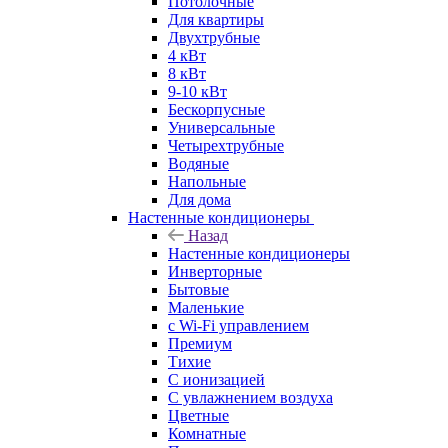
Потолочные
Для квартиры
Двухтрубные
4 кВт
8 кВт
9-10 кВт
Бескорпусные
Универсальные
Четырехтрубные
Водяные
Напольные
Для дома
Настенные кондиционеры
Назад
Настенные кондиционеры
Инверторные
Бытовые
Маленькие
с Wi-Fi управлением
Премиум
Тихие
С ионизацией
С увлажнением воздуха
Цветные
Комнатные