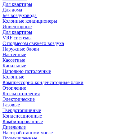
Для квартиры
Для дома
Без воздуховода
Колонные кондиционеры
Инверторные
Для квартиры
VRF системы
С подмесом свежего воздуха
Наружные блоки
Настенные
Кассетные
Канальные
Напольно-потолочные
Колонные
Компрессорно-конденсаторные блоки
Отопление
Котлы отопления
Электрические
Газовые
Твердотопливные
Конденсационные
Комбинированные
Дизельные
На отработанном масле
Промышленные