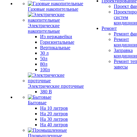
Проектирование
Проект фа
Газовые накопительные
Проектиро
систем
кондицион
Электрические
Ремонт
накопительные
Ремонт фа
Из нержавейки
Ремонт
Горизонтальные
кондицион
Вертикальные
Заправка
30 л
кондицион
50л
Ремонт те
80л
завесы
100л
Электрические проточные
380 В
Бытовые
На 10 литров
На 20 литров
На 30 литров
На 40 литров
Промышленные