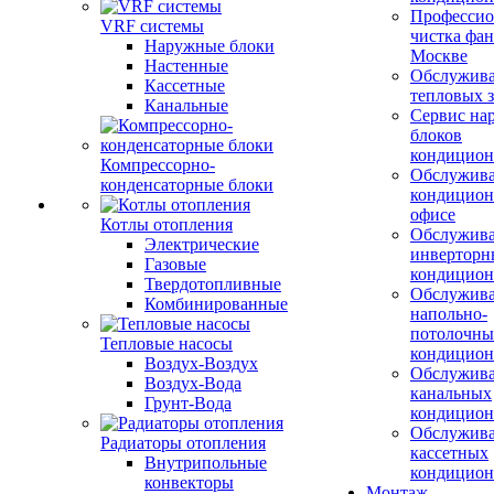
Профессио
VRF системы
чистка фан
Наружные блоки
Москве
Настенные
Обслужив
Кассетные
тепловых з
Канальные
Сервис на
блоков
кондицион
Компрессорно-
Обслужив
конденсаторные блоки
кондицион
офисе
Котлы отопления
Обслужив
Электрические
инверторн
Газовые
кондицион
Твердотопливные
Обслужив
Комбинированные
напольно-
потолочны
Тепловые насосы
кондицион
Воздух-Воздух
Обслужив
Воздух-Вода
канальных
Грунт-Вода
кондицион
Обслужив
Радиаторы отопления
кассетных
Внутрипольные
кондицион
конвекторы
Монтаж