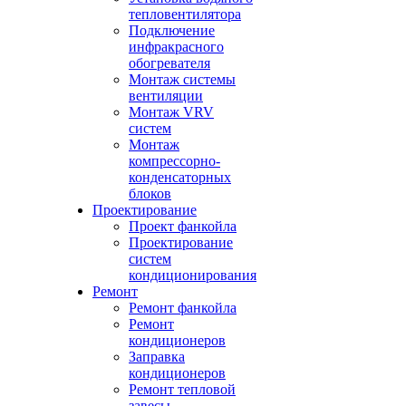
тепловентилятора
Подключение
инфракрасного
обогревателя
Монтаж системы
вентиляции
Монтаж VRV
систем
Монтаж
компрессорно-
конденсаторных
блоков
Проектирование
Проект фанкойла
Проектирование
систем
кондиционирования
Ремонт
Ремонт фанкойла
Ремонт
кондиционеров
Заправка
кондиционеров
Ремонт тепловой
завесы