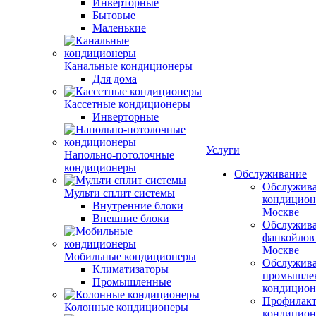
Инверторные
Бытовые
Маленькие
Канальные кондиционеры
Для дома
Кассетные кондиционеры
Инверторные
Услуги
Напольно-потолочные
кондиционеры
Обслуживание
Обслужив
Мульти сплит системы
кондицион
Внутренние блоки
Москве
Внешние блоки
Обслужив
фанкойлов
Москве
Мобильные кондиционеры
Обслужив
Климатизаторы
промышле
Промышленные
кондицион
Профилакт
Колонные кондиционеры
кондицион