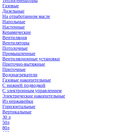
Теплогенераторы
Газовые
Дизельные
На отработанном масле
Напольные
Настенные
Керамические
Вентиляция
Вентиляторы
Потолочные
Промышленные
Вентиляционные установки
Приточно-вытяжные
Приточные
Водонагреватели
Газовые накопительные
С нижней подводкой
С электронным управлением
Электрические накопительные
Из нержавейки
Горизонтальные
Вертикальные
30 л
50л
80л