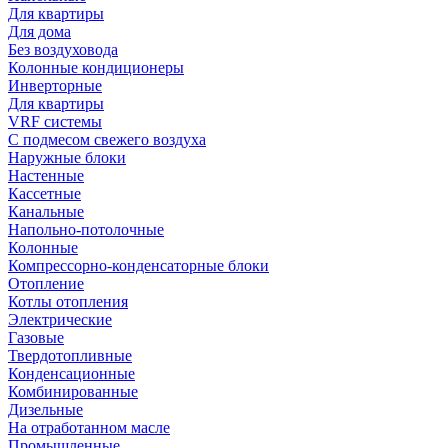
Для квартиры
Для дома
Без воздуховода
Колонные кондиционеры
Инверторные
Для квартиры
VRF системы
С подмесом свежего воздуха
Наружные блоки
Настенные
Кассетные
Канальные
Напольно-потолочные
Колонные
Компрессорно-конденсаторные блоки
Отопление
Котлы отопления
Электрические
Газовые
Твердотопливные
Конденсационные
Комбинированные
Дизельные
На отработанном масле
Промышленные