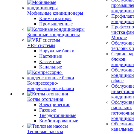
промышле
кондицион
Мобильные кондиционеры
Профилакт
Климатизаторы
кондицион
Промышленные
Профессио
чистка фан
Колонные кондиционеры
Москве
Обслужив
VRF системы
тепловых з
Наружные блоки
Сервис на
Настенные
блоков
Кассетные
кондицион
Канальные
Обслужив
кондицион
офисе
Компрессорно-
Обслужив
конденсаторные блоки
инверторн
кондицион
Котлы отопления
Обслужив
Электрические
напольно-
Газовые
потолочны
Твердотопливные
кондицион
Комбинированные
Обслужив
канальных
Тепловые насосы