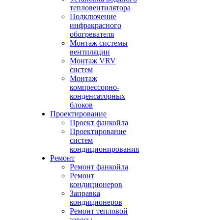
тепловентилятора
Подключение
инфракрасного
обогревателя
Монтаж системы
вентиляции
Монтаж VRV
систем
Монтаж
компрессорно-
конденсаторных
блоков
Проектирование
Проект фанкойла
Проектирование
систем
кондиционирования
Ремонт
Ремонт фанкойла
Ремонт
кондиционеров
Заправка
кондиционеров
Ремонт тепловой
завесы