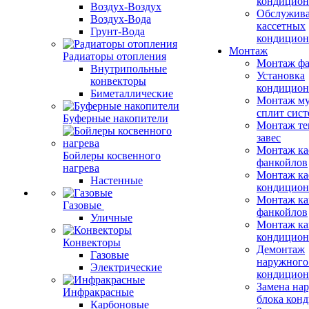
кондицион
Воздух-Воздух
Обслужив
Воздух-Вода
кассетных
Грунт-Вода
кондицион
Монтаж
Радиаторы отопления
Монтаж фа
Внутрипольные
Установка
конвекторы
кондицион
Биметаллические
Монтаж му
сплит сист
Буферные накопители
Монтаж те
завес
Монтаж ка
Бойлеры косвенного
фанкойлов
нагрева
Монтаж ка
Настенные
кондицион
Монтаж ка
Газовые
фанкойлов
Уличные
Монтаж ка
кондицион
Конвекторы
Демонтаж
Газовые
наружного
Электрические
кондицион
Замена на
Инфракрасные
блока кон
Карбоновые