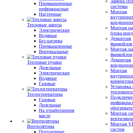
Замена сп
Промышленные
системы
инфракрасные
Монтаж
Настенные
внутренне
кондицион
Тепловые завесы
Монтаж на
Электрические
блока кон
Водяные
Демонтаж
Без нагрева
фанкойлов
Промышленные
Монтаж на
Вертикальные
фанкойлов
Демонтаж
Тепловые пушки
кондицион
Дизельные
Монтаж
Электрические
внутрипол
Водяные
конвектор
Газовые
Установка
тепловент
Теплогенераторы
Подключе
Газовые
инфракрас
Дизельные
обогревате
На отработанном
Монтаж си
масле
вентиляци
Монтаж V
Вентиляторы
систем
Потолочные