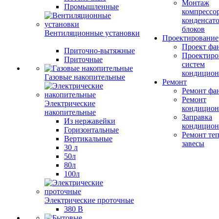
Монтаж
Промышленные
компрессо
конденсат
блоков
Вентиляционные установки
Проектирование
Проект фа
Приточно-вытяжные
Проектиро
Приточные
систем
кондицион
Газовые накопительные
Ремонт
Ремонт фа
Ремонт
Электрические
кондицион
накопительные
Заправка
Из нержавейки
кондицион
Горизонтальные
Ремонт те
Вертикальные
завесы
30 л
50л
80л
100л
Электрические проточные
380 В