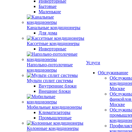
Инверторные
Бытовые
Маленькие
Канальные кондиционеры
Для дома
Кассетные кондиционеры
Инверторные
Услуги
Напольно-потолочные
кондиционеры
Обслуживание
Обслужив
Мульти сплит системы
кондицион
Внутренние блоки
Москве
Внешние блоки
Обслужив
фанкойлов
Москве
Мобильные кондиционеры
Обслужив
Климатизаторы
промышле
Промышленные
кондицион
Профилакт
Колонные кондиционеры
кондицион