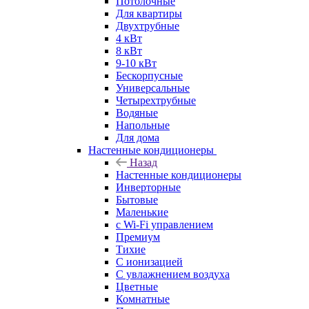
Потолочные
Для квартиры
Двухтрубные
4 кВт
8 кВт
9-10 кВт
Бескорпусные
Универсальные
Четырехтрубные
Водяные
Напольные
Для дома
Настенные кондиционеры
Назад
Настенные кондиционеры
Инверторные
Бытовые
Маленькие
с Wi-Fi управлением
Премиум
Тихие
С ионизацией
С увлажнением воздуха
Цветные
Комнатные