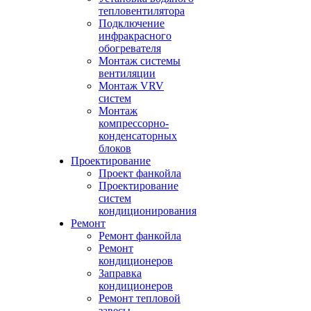
тепловентилятора
Подключение
инфракрасного
обогревателя
Монтаж системы
вентиляции
Монтаж VRV
систем
Монтаж
компрессорно-
конденсаторных
блоков
Проектирование
Проект фанкойла
Проектирование
систем
кондиционирования
Ремонт
Ремонт фанкойла
Ремонт
кондиционеров
Заправка
кондиционеров
Ремонт тепловой
завесы