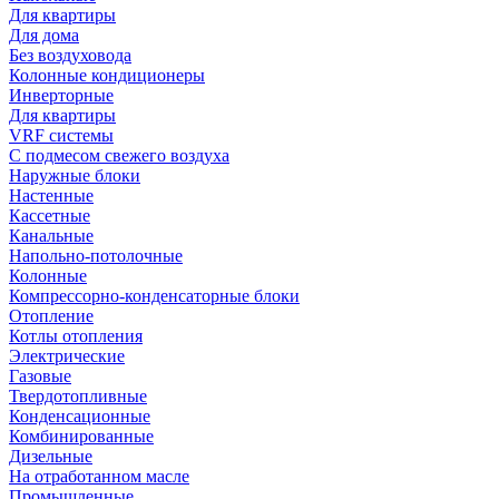
Для квартиры
Для дома
Без воздуховода
Колонные кондиционеры
Инверторные
Для квартиры
VRF системы
С подмесом свежего воздуха
Наружные блоки
Настенные
Кассетные
Канальные
Напольно-потолочные
Колонные
Компрессорно-конденсаторные блоки
Отопление
Котлы отопления
Электрические
Газовые
Твердотопливные
Конденсационные
Комбинированные
Дизельные
На отработанном масле
Промышленные