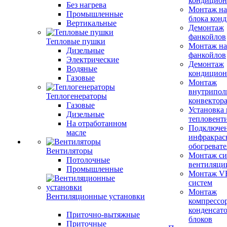
кондицион
Без нагрева
Монтаж на
Промышленные
блока кон
Вертикальные
Демонтаж
фанкойлов
Тепловые пушки
Монтаж на
Дизельные
фанкойлов
Электрические
Демонтаж
Водяные
кондицион
Газовые
Монтаж
внутрипол
Теплогенераторы
конвектор
Газовые
Установка
Дизельные
тепловент
На отработанном
Подключе
масле
инфракрас
обогревате
Вентиляторы
Монтаж си
Потолочные
вентиляци
Промышленные
Монтаж V
систем
Монтаж
Вентиляционные установки
компрессо
конденсат
Приточно-вытяжные
блоков
Приточные