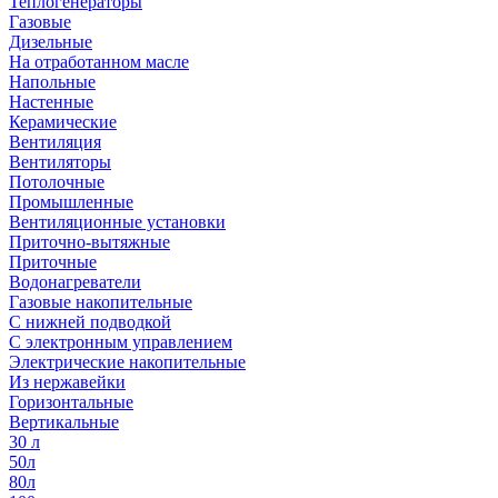
Теплогенераторы
Газовые
Дизельные
На отработанном масле
Напольные
Настенные
Керамические
Вентиляция
Вентиляторы
Потолочные
Промышленные
Вентиляционные установки
Приточно-вытяжные
Приточные
Водонагреватели
Газовые накопительные
С нижней подводкой
С электронным управлением
Электрические накопительные
Из нержавейки
Горизонтальные
Вертикальные
30 л
50л
80л