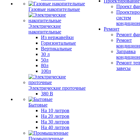
Проектирование
Проект фа
Газовые накопительные
Проектиро
систем
кондицион
Электрические
Ремонт
накопительные
Ремонт фа
Из нержавейки
Ремонт
Горизонтальные
кондицион
Вертикальные
Заправка
30 л
кондицион
50л
Ремонт те
80л
завесы
100л
Электрические проточные
380 В
Бытовые
На 10 литров
На 20 литров
На 30 литров
На 40 литров
Промышленные