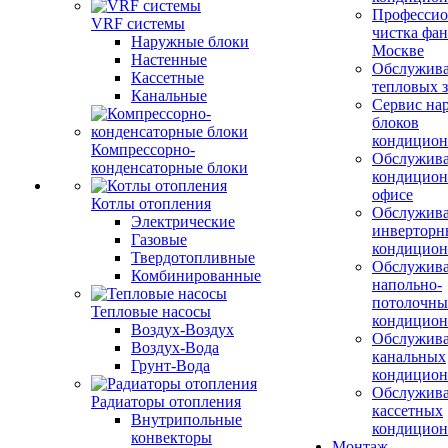
Профессио
VRF системы
чистка фан
Наружные блоки
Москве
Настенные
Обслужив
Кассетные
тепловых з
Канальные
Сервис на
блоков
кондицион
Компрессорно-
Обслужив
конденсаторные блоки
кондицион
офисе
Котлы отопления
Обслужив
Электрические
инверторн
Газовые
кондицион
Твердотопливные
Обслужив
Комбинированные
напольно-
потолочны
Тепловые насосы
кондицион
Воздух-Воздух
Обслужив
Воздух-Вода
канальных
Грунт-Вода
кондицион
Обслужив
Радиаторы отопления
кассетных
Внутрипольные
кондицион
конвекторы
Монтаж