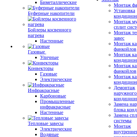
Биметаллические
Монтаж фа
Установка
Буферные накопители
кондицион
Монтаж му
сплит сист
Бойлеры косвенного
Монтаж те
нагрева
завес
Настенные
Монтаж ка
фанкойлов
Газовые
Монтаж ка
Уличные
кондицион
Монтаж ка
Конвекторы
фанкойлов
Газовые
Монтаж ка
Электрические
кондицион
Демонтаж
Инфракрасные
наружного
Карбоновые
кондицион
Промышленные
Замена на
инфракрасные
блока кон
Настенные
Замена сп
системы
Тепловые завесы
Монтаж
Электрические
внутренне
Водяные