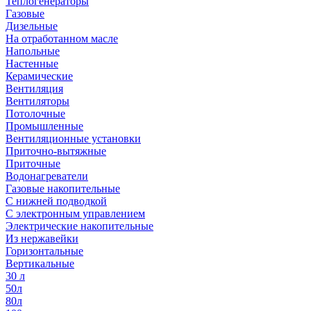
Теплогенераторы
Газовые
Дизельные
На отработанном масле
Напольные
Настенные
Керамические
Вентиляция
Вентиляторы
Потолочные
Промышленные
Вентиляционные установки
Приточно-вытяжные
Приточные
Водонагреватели
Газовые накопительные
С нижней подводкой
С электронным управлением
Электрические накопительные
Из нержавейки
Горизонтальные
Вертикальные
30 л
50л
80л