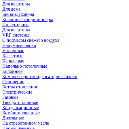
Для квартиры
Для дома
Без воздуховода
Колонные кондиционеры
Инверторные
Для квартиры
VRF системы
С подмесом свежего воздуха
Наружные блоки
Настенные
Кассетные
Канальные
Напольно-потолочные
Колонные
Компрессорно-конденсаторные блоки
Отопление
Котлы отопления
Электрические
Газовые
Твердотопливные
Конденсационные
Комбинированные
Дизельные
На отработанном масле
Промышленные