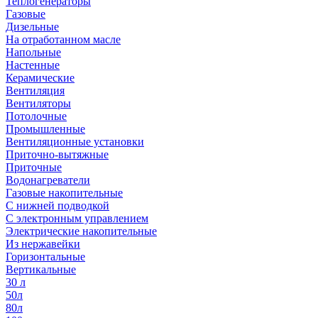
Теплогенераторы
Газовые
Дизельные
На отработанном масле
Напольные
Настенные
Керамические
Вентиляция
Вентиляторы
Потолочные
Промышленные
Вентиляционные установки
Приточно-вытяжные
Приточные
Водонагреватели
Газовые накопительные
С нижней подводкой
С электронным управлением
Электрические накопительные
Из нержавейки
Горизонтальные
Вертикальные
30 л
50л
80л