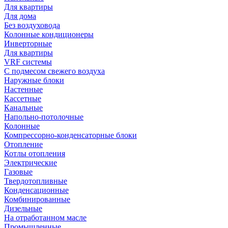
Для квартиры
Для дома
Без воздуховода
Колонные кондиционеры
Инверторные
Для квартиры
VRF системы
С подмесом свежего воздуха
Наружные блоки
Настенные
Кассетные
Канальные
Напольно-потолочные
Колонные
Компрессорно-конденсаторные блоки
Отопление
Котлы отопления
Электрические
Газовые
Твердотопливные
Конденсационные
Комбинированные
Дизельные
На отработанном масле
Промышленные