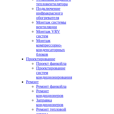
тепловентилятора
Подключение
инфракрасного
обогревателя
Монтаж системы
вентиляции
Монтаж VRV
систем
Монтаж
компрессорно-
конденсаторных
блоков
Проектирование
Проект фанкойла
Проектирование
систем
кондиционирования
Ремонт
Ремонт фанкойла
Ремонт
кондиционеров
Заправка
кондиционеров
Ремонт тепловой
завесы