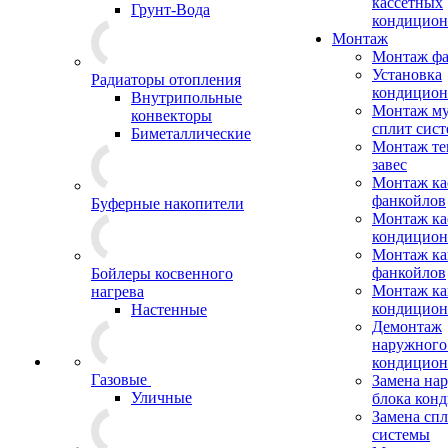
кассетных
Грунт-Вода
кондицион
Монтаж
Монтаж фа
Установка
Радиаторы отопления
кондицион
Внутрипольные
Монтаж му
конвекторы
сплит сист
Биметаллические
Монтаж те
завес
Монтаж ка
фанкойлов
Буферные накопители
Монтаж ка
кондицион
Монтаж ка
фанкойлов
Бойлеры косвенного
Монтаж ка
нагрева
кондицион
Настенные
Демонтаж
наружного
кондицион
Газовые
Замена на
Уличные
блока кон
Замена сп
системы