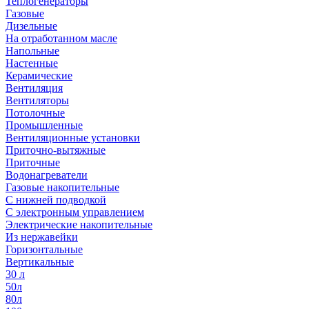
Теплогенераторы
Газовые
Дизельные
На отработанном масле
Напольные
Настенные
Керамические
Вентиляция
Вентиляторы
Потолочные
Промышленные
Вентиляционные установки
Приточно-вытяжные
Приточные
Водонагреватели
Газовые накопительные
С нижней подводкой
С электронным управлением
Электрические накопительные
Из нержавейки
Горизонтальные
Вертикальные
30 л
50л
80л