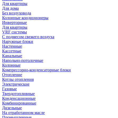
Для квартиры
Для дома
Без воздуховода
Колонные кондиционеры
Инверторные
Для квартиры
VRF системы
С подмесом свежего воздуха
Наружные блоки
Настенные
Кассетные
Канальные
Напольно-потолочные
Колонные
Компрессорно-конденсаторные блоки
Отопление
Котлы отопления
Электрические
Газовые
Твердотопливные
Конденсационные
Комбинированные
Дизельные
На отработанном масле
Промышленные