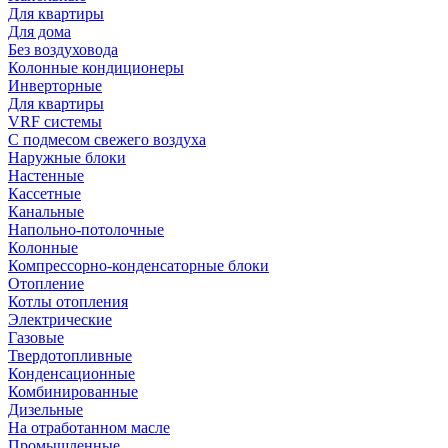
Для квартиры
Для дома
Без воздуховода
Колонные кондиционеры
Инверторные
Для квартиры
VRF системы
С подмесом свежего воздуха
Наружные блоки
Настенные
Кассетные
Канальные
Напольно-потолочные
Колонные
Компрессорно-конденсаторные блоки
Отопление
Котлы отопления
Электрические
Газовые
Твердотопливные
Конденсационные
Комбинированные
Дизельные
На отработанном масле
Промышленные