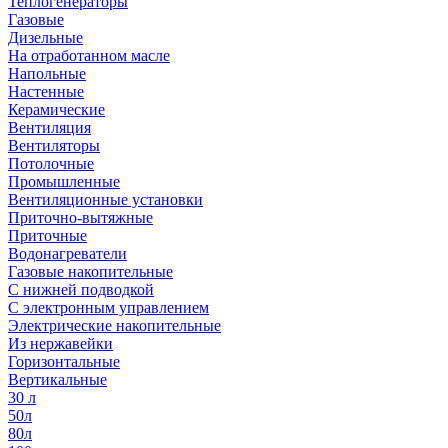
Теплогенераторы
Газовые
Дизельные
На отработанном масле
Напольные
Настенные
Керамические
Вентиляция
Вентиляторы
Потолочные
Промышленные
Вентиляционные установки
Приточно-вытяжные
Приточные
Водонагреватели
Газовые накопительные
С нижней подводкой
С электронным управлением
Электрические накопительные
Из нержавейки
Горизонтальные
Вертикальные
30 л
50л
80л