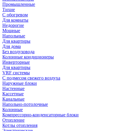
Промышленные
Тихие
С обогревом
Для комнаты
Недорогие
Мощные
Напольные
Для квартиры
Для дома
Без воздуховода
Колонные кондиционеры
Инверторные
Для квартиры
VRF системы
С подмесом свежего воздуха
Наружные блоки
Настенные
Кассетные
Канальные
Напольно-потолочные
Колонные
Компрессорно-конденсаторные блоки
Отопление
Котлы отопления
Электрические