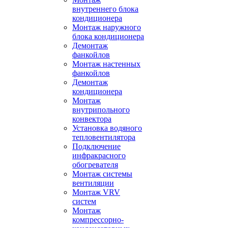
внутреннего блока
кондиционера
Монтаж наружного
блока кондиционера
Демонтаж
фанкойлов
Монтаж настенных
фанкойлов
Демонтаж
кондиционера
Монтаж
внутрипольного
конвектора
Установка водяного
тепловентилятора
Подключение
инфракрасного
обогревателя
Монтаж системы
вентиляции
Монтаж VRV
систем
Монтаж
компрессорно-