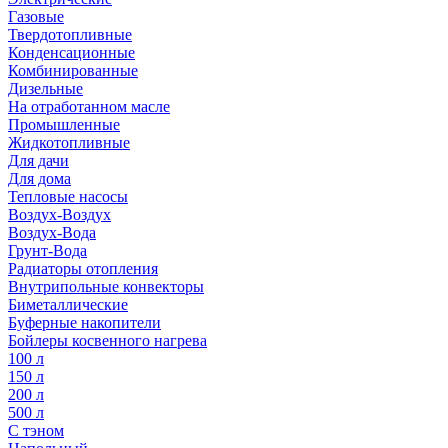
Газовые
Твердотопливные
Конденсационные
Комбинированные
Дизельные
На отработанном масле
Промышленные
Жидкотопливные
Для дачи
Для дома
Тепловые насосы
Воздух-Воздух
Воздух-Вода
Грунт-Вода
Радиаторы отопления
Внутрипольные конвекторы
Биметаллические
Буферные накопители
Бойлеры косвенного нагрева
100 л
150 л
200 л
500 л
С тэном