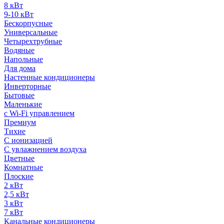
8 кВт
9-10 кВт
Бескорпусные
Универсальные
Четырехтрубные
Водяные
Напольные
Для дома
Настенные кондиционеры
Инверторные
Бытовые
Маленькие
с Wi-Fi управлением
Премиум
Тихие
С ионизацией
С увлажнением воздуха
Цветные
Комнатные
Плоские
2 кВт
2,5 кВт
3 кВт
7 кВт
Канальные кондиционеры