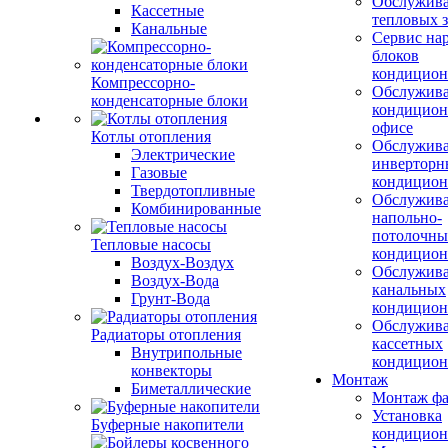
Обслужив
Кассетные
тепловых з
Канальные
Сервис на
блоков
кондицион
Компрессорно-
Обслужив
конденсаторные блоки
кондицион
офисе
Котлы отопления
Обслужив
Электрические
инверторн
Газовые
кондицион
Твердотопливные
Обслужив
Комбинированные
напольно-
потолочны
Тепловые насосы
кондицион
Воздух-Воздух
Обслужив
Воздух-Вода
канальных
Грунт-Вода
кондицион
Обслужив
Радиаторы отопления
кассетных
Внутрипольные
кондицион
конвекторы
Монтаж
Биметаллические
Монтаж фа
Установка
Буферные накопители
кондицион