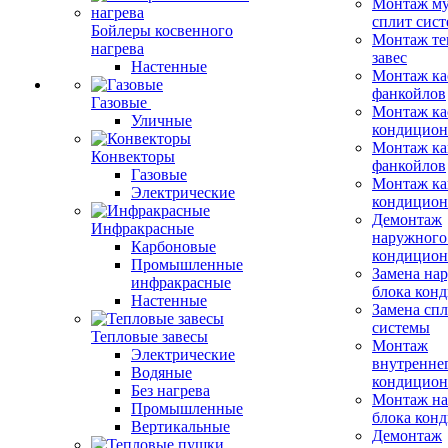
Монтаж му
сплит сист
Бойлеры косвенного
Монтаж те
нагрева
завес
Настенные
Монтаж ка
фанкойлов
Газовые
Монтаж ка
Уличные
кондицион
Монтаж ка
Конвекторы
фанкойлов
Газовые
Монтаж ка
Электрические
кондицион
Демонтаж
Инфракрасные
наружного
Карбоновые
кондицион
Промышленные
Замена на
инфракрасные
блока кон
Настенные
Замена сп
системы
Тепловые завесы
Монтаж
Электрические
внутренне
Водяные
кондицион
Без нагрева
Монтаж на
Промышленные
блока кон
Вертикальные
Демонтаж