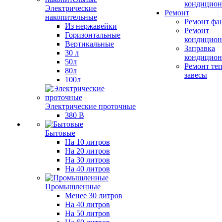
кондицион
Электрические
Ремонт
накопительные
Ремонт фа
Из нержавейки
Ремонт
Горизонтальные
кондицион
Вертикальные
Заправка
30 л
кондицион
50л
Ремонт те
80л
завесы
100л
Электрические проточные
380 В
Бытовые
На 10 литров
На 20 литров
На 30 литров
На 40 литров
Промышленные
Менее 30 литров
На 40 литров
На 50 литров