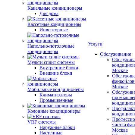
Канальные кондиционеры
Для дома
Кассетные кондиционеры
Инверторные
Услуги
Напольно-потолочные
кондиционеры
Обслуживание
Обслужив
Мульти сплит системы
кондицион
Внутренние блоки
Москве
Внешние блоки
Обслужив
фанкойлов
Москве
Мобильные кондиционеры
Обслужив
Климатизаторы
промышле
Промышленные
кондицион
Профилакт
Колонные кондиционеры
кондицион
Профессио
VRF системы
чистка фан
Наружные блоки
Москве
Настенные