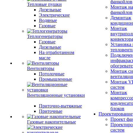
фанкойлов
Тепловые пушки
Монтаж на
Дизельные
фанкойлов
Электрические
Демонтаж
Водяные
кондицион
Газовые
Монтаж
внутрипол
Теплогенераторы
конвектор
Газовые
Установка
Дизельные
тепловент
На отработанном
Подключе
масле
инфракрас
обогревате
Вентиляторы
Монтаж си
Потолочные
вентиляци
Промышленные
Монтаж V
систем
Монтаж
Вентиляционные установки
компрессо
конденсат
Приточно-вытяжные
блоков
Приточные
Проектирование
Проект фа
Газовые накопительные
Проектиро
систем