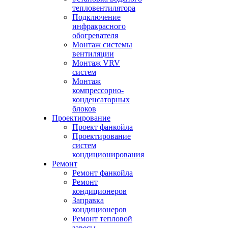
тепловентилятора
Подключение
инфракрасного
обогревателя
Монтаж системы
вентиляции
Монтаж VRV
систем
Монтаж
компрессорно-
конденсаторных
блоков
Проектирование
Проект фанкойла
Проектирование
систем
кондиционирования
Ремонт
Ремонт фанкойла
Ремонт
кондиционеров
Заправка
кондиционеров
Ремонт тепловой
завесы