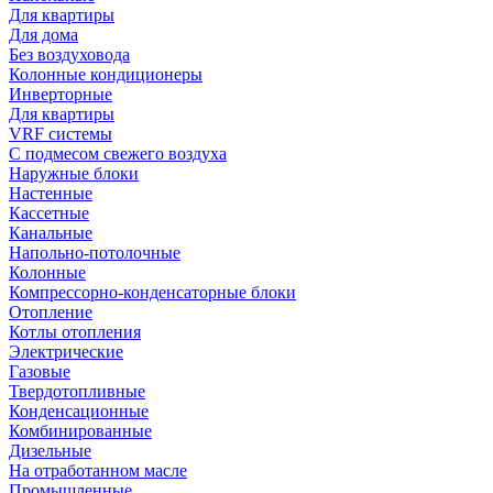
Для квартиры
Для дома
Без воздуховода
Колонные кондиционеры
Инверторные
Для квартиры
VRF системы
С подмесом свежего воздуха
Наружные блоки
Настенные
Кассетные
Канальные
Напольно-потолочные
Колонные
Компрессорно-конденсаторные блоки
Отопление
Котлы отопления
Электрические
Газовые
Твердотопливные
Конденсационные
Комбинированные
Дизельные
На отработанном масле
Промышленные