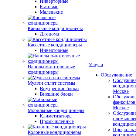
Инверторные
Бытовые
Маленькие
Канальные кондиционеры
Для дома
Кассетные кондиционеры
Инверторные
Услуги
Напольно-потолочные
кондиционеры
Обслуживание
Обслужив
Мульти сплит системы
кондицион
Внутренние блоки
Москве
Внешние блоки
Обслужив
фанкойлов
Москве
Мобильные кондиционеры
Обслужив
Климатизаторы
промышле
Промышленные
кондицион
Профилакт
Колонные кондиционеры
кондицион