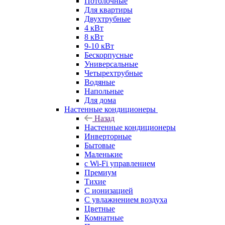
Потолочные
Для квартиры
Двухтрубные
4 кВт
8 кВт
9-10 кВт
Бескорпусные
Универсальные
Четырехтрубные
Водяные
Напольные
Для дома
Настенные кондиционеры
Назад
Настенные кондиционеры
Инверторные
Бытовые
Маленькие
с Wi-Fi управлением
Премиум
Тихие
С ионизацией
С увлажнением воздуха
Цветные
Комнатные