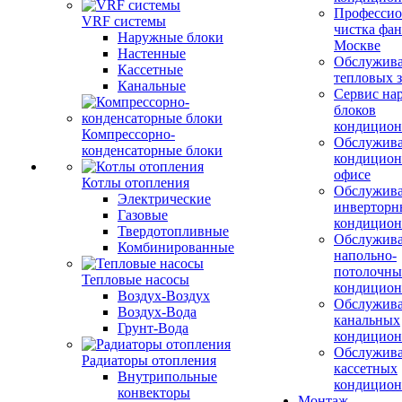
Профессио
VRF системы
чистка фан
Наружные блоки
Москве
Настенные
Обслужив
Кассетные
тепловых з
Канальные
Сервис на
блоков
кондицион
Компрессорно-
Обслужив
конденсаторные блоки
кондицион
офисе
Котлы отопления
Обслужив
Электрические
инверторн
Газовые
кондицион
Твердотопливные
Обслужив
Комбинированные
напольно-
потолочны
Тепловые насосы
кондицион
Воздух-Воздух
Обслужив
Воздух-Вода
канальных
Грунт-Вода
кондицион
Обслужив
Радиаторы отопления
кассетных
Внутрипольные
кондицион
конвекторы
Монтаж