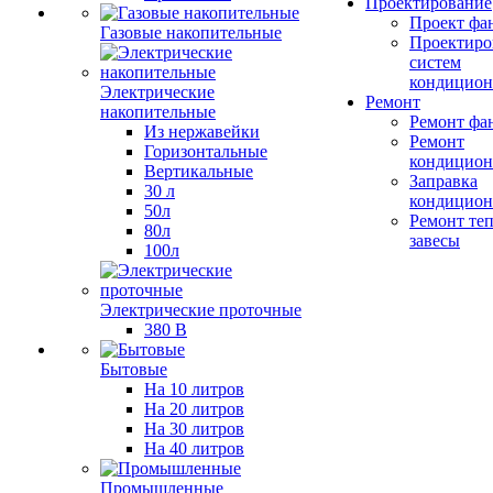
Проектирование
Проект фа
Газовые накопительные
Проектиро
систем
кондицион
Электрические
Ремонт
накопительные
Ремонт фа
Из нержавейки
Ремонт
Горизонтальные
кондицион
Вертикальные
Заправка
30 л
кондицион
50л
Ремонт те
80л
завесы
100л
Электрические проточные
380 В
Бытовые
На 10 литров
На 20 литров
На 30 литров
На 40 литров
Промышленные