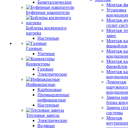
Биметаллические
Монтаж фа
Установка
Буферные накопители
кондицион
Монтаж му
сплит сист
Бойлеры косвенного
Монтаж те
нагрева
завес
Настенные
Монтаж ка
фанкойлов
Газовые
Монтаж ка
Уличные
кондицион
Монтаж ка
Конвекторы
фанкойлов
Газовые
Монтаж ка
Электрические
кондицион
Демонтаж
Инфракрасные
наружного
Карбоновые
кондицион
Промышленные
Замена на
инфракрасные
блока кон
Настенные
Замена сп
системы
Тепловые завесы
Монтаж
Электрические
внутренне
Водяные