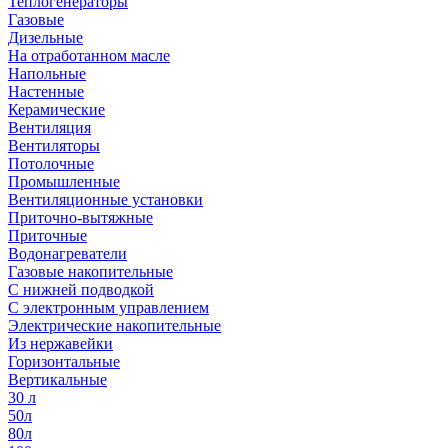
Теплогенераторы
Газовые
Дизельные
На отработанном масле
Напольные
Настенные
Керамические
Вентиляция
Вентиляторы
Потолочные
Промышленные
Вентиляционные установки
Приточно-вытяжные
Приточные
Водонагреватели
Газовые накопительные
С нижней подводкой
С электронным управлением
Электрические накопительные
Из нержавейки
Горизонтальные
Вертикальные
30 л
50л
80л