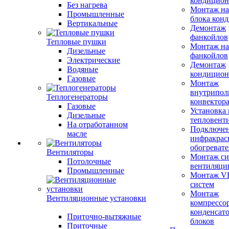
кондицион
Без нагрева
Монтаж на
Промышленные
блока кон
Вертикальные
Демонтаж
фанкойлов
Тепловые пушки
Монтаж на
Дизельные
фанкойлов
Электрические
Демонтаж
Водяные
кондицион
Газовые
Монтаж
внутрипол
Теплогенераторы
конвектор
Газовые
Установка
Дизельные
тепловент
На отработанном
Подключе
масле
инфракрас
обогревате
Вентиляторы
Монтаж си
Потолочные
вентиляци
Промышленные
Монтаж V
систем
Монтаж
Вентиляционные установки
компрессо
конденсат
Приточно-вытяжные
блоков
Приточные