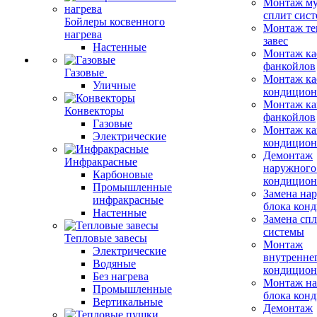
Монтаж му
сплит сист
Бойлеры косвенного
Монтаж те
нагрева
завес
Настенные
Монтаж ка
фанкойлов
Газовые
Монтаж ка
Уличные
кондицион
Монтаж ка
Конвекторы
фанкойлов
Газовые
Монтаж ка
Электрические
кондицион
Демонтаж
Инфракрасные
наружного
Карбоновые
кондицион
Промышленные
Замена на
инфракрасные
блока кон
Настенные
Замена сп
системы
Тепловые завесы
Монтаж
Электрические
внутренне
Водяные
кондицион
Без нагрева
Монтаж на
Промышленные
блока кон
Вертикальные
Демонтаж