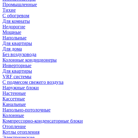
Промышленные
Тихие
С обогревом
Для комнаты
Недорогие
Мощные
Напольные
Для квартиры
Для дома
Без воздуховода
Колонные кондиционеры
Инверторные
Для квартиры
VRF системы
С подмесом свежего воздуха
Наружные блоки
Настенные
Кассетные
Канальные
Напольно-потолочные
Колонные
Компрессорно-конденсаторные блоки
Отопление
Котлы отопления
Электрические