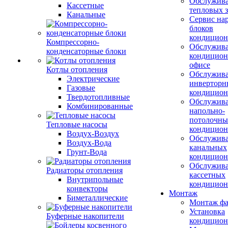
Обслужив
Кассетные
тепловых з
Канальные
Сервис на
блоков
кондицион
Компрессорно-
Обслужив
конденсаторные блоки
кондицион
офисе
Котлы отопления
Обслужив
Электрические
инверторн
Газовые
кондицион
Твердотопливные
Обслужив
Комбинированные
напольно-
потолочны
Тепловые насосы
кондицион
Воздух-Воздух
Обслужив
Воздух-Вода
канальных
Грунт-Вода
кондицион
Обслужив
Радиаторы отопления
кассетных
Внутрипольные
кондицион
конвекторы
Монтаж
Биметаллические
Монтаж фа
Установка
Буферные накопители
кондицион