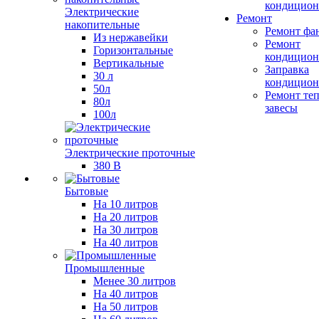
кондицион
Электрические
Ремонт
накопительные
Ремонт фа
Из нержавейки
Ремонт
Горизонтальные
кондицион
Вертикальные
Заправка
30 л
кондицион
50л
Ремонт те
80л
завесы
100л
Электрические проточные
380 В
Бытовые
На 10 литров
На 20 литров
На 30 литров
На 40 литров
Промышленные
Менее 30 литров
На 40 литров
На 50 литров