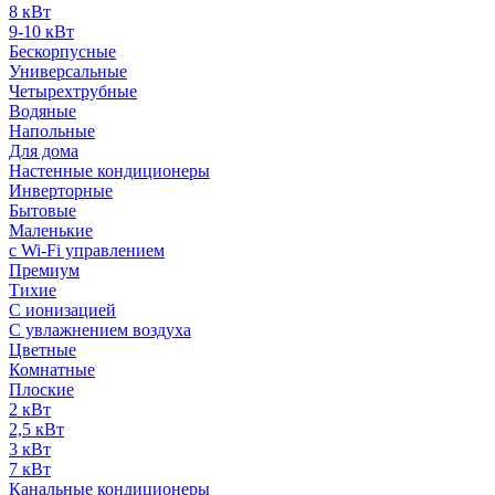
8 кВт
9-10 кВт
Бескорпусные
Универсальные
Четырехтрубные
Водяные
Напольные
Для дома
Настенные кондиционеры
Инверторные
Бытовые
Маленькие
с Wi-Fi управлением
Премиум
Тихие
С ионизацией
С увлажнением воздуха
Цветные
Комнатные
Плоские
2 кВт
2,5 кВт
3 кВт
7 кВт
Канальные кондиционеры