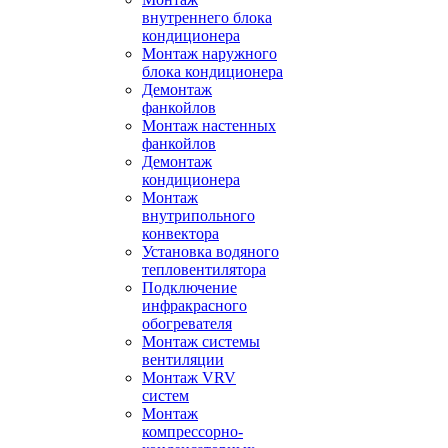
внутреннего блока
кондиционера
Монтаж наружного
блока кондиционера
Демонтаж
фанкойлов
Монтаж настенных
фанкойлов
Демонтаж
кондиционера
Монтаж
внутрипольного
конвектора
Установка водяного
тепловентилятора
Подключение
инфракрасного
обогревателя
Монтаж системы
вентиляции
Монтаж VRV
систем
Монтаж
компрессорно-