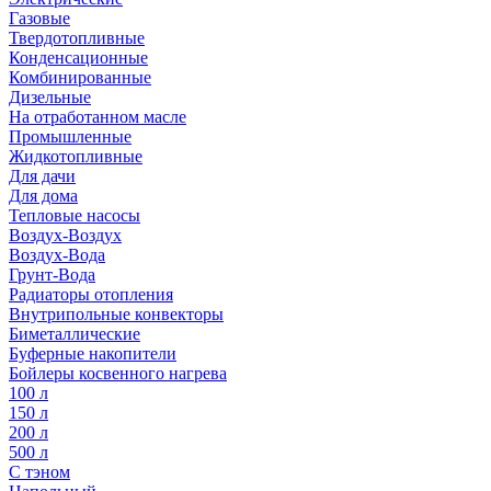
Газовые
Твердотопливные
Конденсационные
Комбинированные
Дизельные
На отработанном масле
Промышленные
Жидкотопливные
Для дачи
Для дома
Тепловые насосы
Воздух-Воздух
Воздух-Вода
Грунт-Вода
Радиаторы отопления
Внутрипольные конвекторы
Биметаллические
Буферные накопители
Бойлеры косвенного нагрева
100 л
150 л
200 л
500 л
С тэном