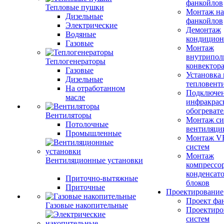
фанкойлов
Тепловые пушки
Монтаж на
Дизельные
фанкойлов
Электрические
Демонтаж
Водяные
кондицион
Газовые
Монтаж
внутрипол
Теплогенераторы
конвектор
Газовые
Установка
Дизельные
тепловент
На отработанном
Подключе
масле
инфракрас
обогревате
Вентиляторы
Монтаж си
Потолочные
вентиляци
Промышленные
Монтаж V
систем
Монтаж
Вентиляционные установки
компрессо
конденсат
Приточно-вытяжные
блоков
Приточные
Проектирование
Проект фа
Газовые накопительные
Проектиро
систем