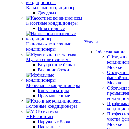
Канальные кондиционеры
Для дома
Кассетные кондиционеры
Инверторные
Услуги
Напольно-потолочные
кондиционеры
Обслуживание
Обслужив
Мульти сплит системы
кондицион
Внутренние блоки
Москве
Внешние блоки
Обслужив
фанкойлов
Москве
Мобильные кондиционеры
Обслужив
Климатизаторы
промышле
Промышленные
кондицион
Профилакт
Колонные кондиционеры
кондицион
Профессио
VRF системы
чистка фан
Наружные блоки
Москве
Настенные