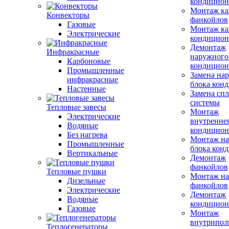
кондицион
Монтаж ка
Конвекторы
фанкойлов
Газовые
Монтаж ка
Электрические
кондицион
Демонтаж
Инфракрасные
наружного
Карбоновые
кондицион
Промышленные
Замена на
инфракрасные
блока кон
Настенные
Замена сп
системы
Тепловые завесы
Монтаж
Электрические
внутренне
Водяные
кондицион
Без нагрева
Монтаж на
Промышленные
блока кон
Вертикальные
Демонтаж
фанкойлов
Тепловые пушки
Монтаж на
Дизельные
фанкойлов
Электрические
Демонтаж
Водяные
кондицион
Газовые
Монтаж
внутрипол
Теплогенераторы