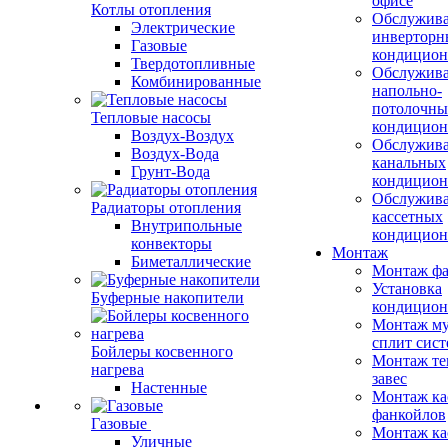
офисе
Котлы отопления
Обслужив
Электрические
инверторн
Газовые
кондицион
Твердотопливные
Обслужив
Комбинированные
напольно-
потолочны
Тепловые насосы
кондицион
Воздух-Воздух
Обслужив
Воздух-Вода
канальных
Грунт-Вода
кондицион
Обслужив
Радиаторы отопления
кассетных
Внутрипольные
кондицион
конвекторы
Монтаж
Биметаллические
Монтаж фа
Установка
Буферные накопители
кондицион
Монтаж му
сплит сист
Бойлеры косвенного
Монтаж те
нагрева
завес
Настенные
Монтаж ка
фанкойлов
Газовые
Монтаж ка
Уличные