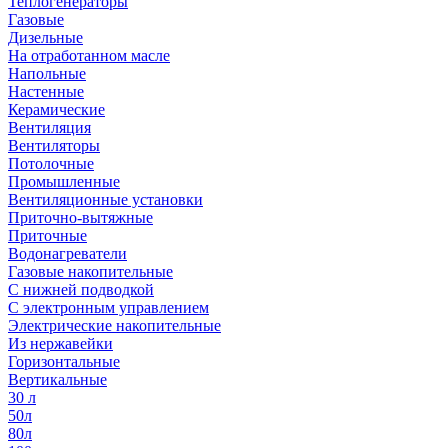
Теплогенераторы
Газовые
Дизельные
На отработанном масле
Напольные
Настенные
Керамические
Вентиляция
Вентиляторы
Потолочные
Промышленные
Вентиляционные установки
Приточно-вытяжные
Приточные
Водонагреватели
Газовые накопительные
С нижней подводкой
С электронным управлением
Электрические накопительные
Из нержавейки
Горизонтальные
Вертикальные
30 л
50л
80л