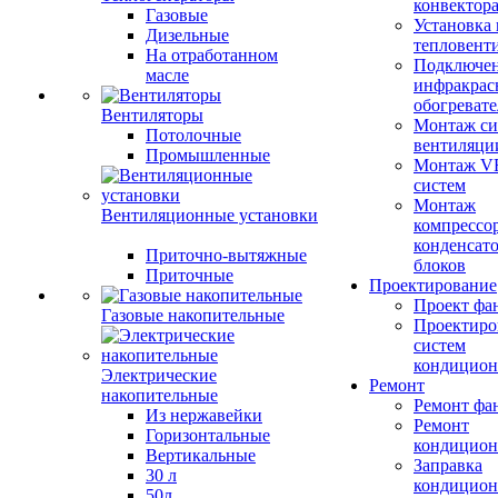
конвектор
Газовые
Установка
Дизельные
тепловент
На отработанном
Подключе
масле
инфракрас
обогревате
Вентиляторы
Монтаж си
Потолочные
вентиляци
Промышленные
Монтаж V
систем
Монтаж
Вентиляционные установки
компрессо
конденсат
Приточно-вытяжные
блоков
Приточные
Проектирование
Проект фа
Газовые накопительные
Проектиро
систем
кондицион
Электрические
Ремонт
накопительные
Ремонт фа
Из нержавейки
Ремонт
Горизонтальные
кондицион
Вертикальные
Заправка
30 л
кондицион
50л