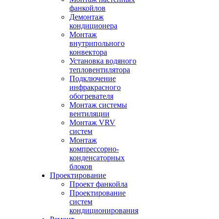
фанкойлов
Демонтаж
кондиционера
Монтаж
внутрипольного
конвектора
Установка водяного
тепловентилятора
Подключение
инфракрасного
обогревателя
Монтаж системы
вентиляции
Монтаж VRV
систем
Монтаж
компрессорно-
конденсаторных
блоков
Проектирование
Проект фанкойла
Проектирование
систем
кондиционирования