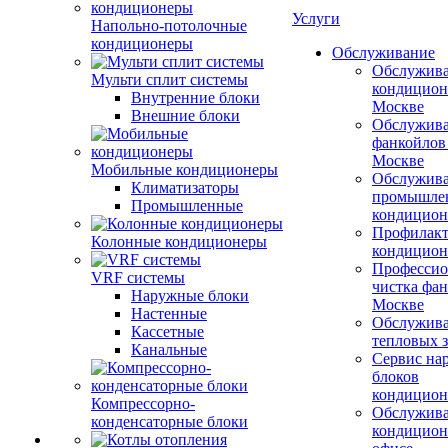
Услуги
Напольно-потолочные
кондиционеры
Обслуживание
Обслужив
Мульти сплит системы
кондицион
Внутренние блоки
Москве
Внешние блоки
Обслужив
фанкойлов
Москве
Мобильные кондиционеры
Обслужив
Климатизаторы
промышле
Промышленные
кондицион
Профилакт
Колонные кондиционеры
кондицион
Профессио
VRF системы
чистка фан
Наружные блоки
Москве
Настенные
Обслужив
Кассетные
тепловых з
Канальные
Сервис на
блоков
кондицион
Компрессорно-
Обслужив
конденсаторные блоки
кондицион