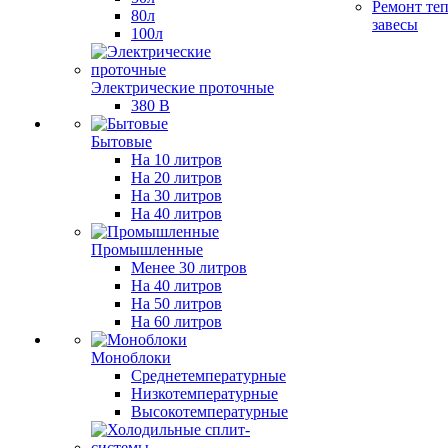
Ремонт те
80л
завесы
100л
Электрические проточные
380 В
Бытовые
На 10 литров
На 20 литров
На 30 литров
На 40 литров
Промышленные
Менее 30 литров
На 40 литров
На 50 литров
На 60 литров
Моноблоки
Среднетемпературные
Низкотемпературные
Высокотемпературные