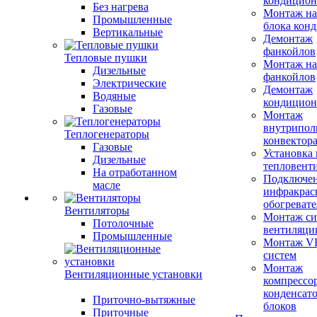
кондицион
Без нагрева
Монтаж на
Промышленные
блока кон
Вертикальные
Демонтаж
фанкойлов
Тепловые пушки
Монтаж на
Дизельные
фанкойлов
Электрические
Демонтаж
Водяные
кондицион
Газовые
Монтаж
внутрипол
Теплогенераторы
конвектор
Газовые
Установка
Дизельные
тепловент
На отработанном
Подключе
масле
инфракрас
обогревате
Вентиляторы
Монтаж си
Потолочные
вентиляци
Промышленные
Монтаж V
систем
Монтаж
Вентиляционные установки
компрессо
конденсат
Приточно-вытяжные
блоков
Приточные