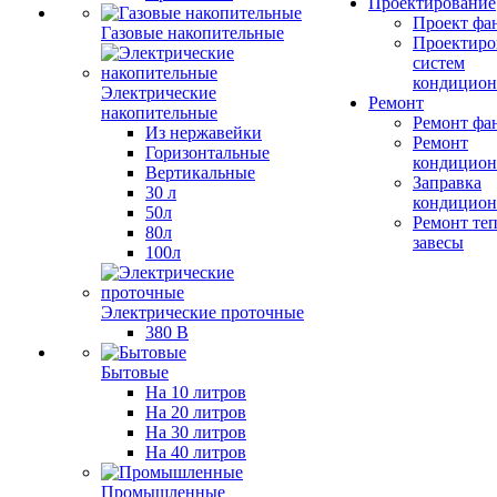
Проектирование
Проект фа
Газовые накопительные
Проектиро
систем
кондицион
Электрические
Ремонт
накопительные
Ремонт фа
Из нержавейки
Ремонт
Горизонтальные
кондицион
Вертикальные
Заправка
30 л
кондицион
50л
Ремонт те
80л
завесы
100л
Электрические проточные
380 В
Бытовые
На 10 литров
На 20 литров
На 30 литров
На 40 литров
Промышленные