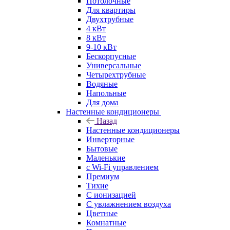
Потолочные
Для квартиры
Двухтрубные
4 кВт
8 кВт
9-10 кВт
Бескорпусные
Универсальные
Четырехтрубные
Водяные
Напольные
Для дома
Настенные кондиционеры
Назад
Настенные кондиционеры
Инверторные
Бытовые
Маленькие
с Wi-Fi управлением
Премиум
Тихие
С ионизацией
С увлажнением воздуха
Цветные
Комнатные