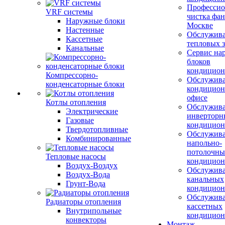
Профессио
VRF системы
чистка фан
Наружные блоки
Москве
Настенные
Обслужив
Кассетные
тепловых з
Канальные
Сервис на
блоков
кондицион
Компрессорно-
Обслужив
конденсаторные блоки
кондицион
офисе
Котлы отопления
Обслужив
Электрические
инверторн
Газовые
кондицион
Твердотопливные
Обслужив
Комбинированные
напольно-
потолочны
Тепловые насосы
кондицион
Воздух-Воздух
Обслужив
Воздух-Вода
канальных
Грунт-Вода
кондицион
Обслужив
Радиаторы отопления
кассетных
Внутрипольные
кондицион
конвекторы
Монтаж