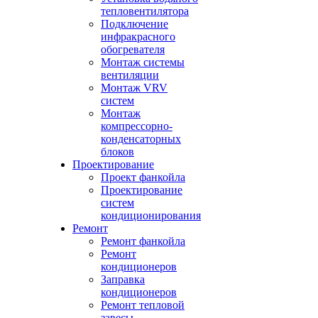
тепловентилятора
Подключение
инфракрасного
обогревателя
Монтаж системы
вентиляции
Монтаж VRV
систем
Монтаж
компрессорно-
конденсаторных
блоков
Проектирование
Проект фанкойла
Проектирование
систем
кондиционирования
Ремонт
Ремонт фанкойла
Ремонт
кондиционеров
Заправка
кондиционеров
Ремонт тепловой
завесы