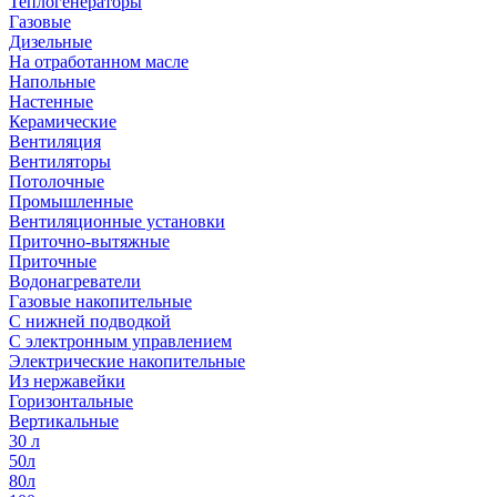
Теплогенераторы
Газовые
Дизельные
На отработанном масле
Напольные
Настенные
Керамические
Вентиляция
Вентиляторы
Потолочные
Промышленные
Вентиляционные установки
Приточно-вытяжные
Приточные
Водонагреватели
Газовые накопительные
С нижней подводкой
С электронным управлением
Электрические накопительные
Из нержавейки
Горизонтальные
Вертикальные
30 л
50л
80л