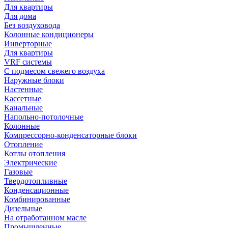
Для квартиры
Для дома
Без воздуховода
Колонные кондиционеры
Инверторные
Для квартиры
VRF системы
С подмесом свежего воздуха
Наружные блоки
Настенные
Кассетные
Канальные
Напольно-потолочные
Колонные
Компрессорно-конденсаторные блоки
Отопление
Котлы отопления
Электрические
Газовые
Твердотопливные
Конденсационные
Комбинированные
Дизельные
На отработанном масле
Промышленные