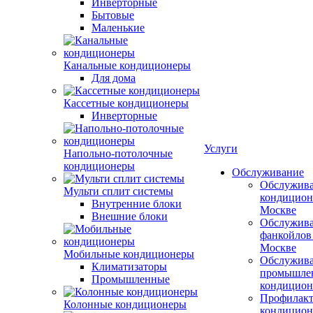
Инверторные
Бытовые
Маленькие
Канальные кондиционеры
Для дома
Кассетные кондиционеры
Инверторные
Услуги
Напольно-потолочные
кондиционеры
Обслуживание
Обслужив
Мульти сплит системы
кондицион
Внутренние блоки
Москве
Внешние блоки
Обслужив
фанкойлов
Москве
Мобильные кондиционеры
Обслужив
Климатизаторы
промышле
Промышленные
кондицион
Профилакт
Колонные кондиционеры
кондицион