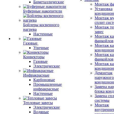
Биметаллические
Монтаж фа
Установка
Буферные накопители
кондицион
Монтаж му
сплит сист
Бойлеры косвенного
Монтаж те
нагрева
завес
Настенные
Монтаж ка
фанкойлов
Газовые
Монтаж ка
Уличные
кондицион
Монтаж ка
Конвекторы
фанкойлов
Газовые
Монтаж ка
Электрические
кондицион
Демонтаж
Инфракрасные
наружного
Карбоновые
кондицион
Промышленные
Замена на
инфракрасные
блока кон
Настенные
Замена сп
системы
Тепловые завесы
Монтаж
Электрические
внутренне
Водяные