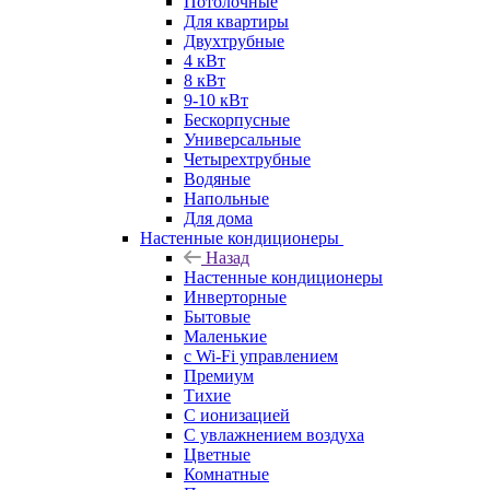
Потолочные
Для квартиры
Двухтрубные
4 кВт
8 кВт
9-10 кВт
Бескорпусные
Универсальные
Четырехтрубные
Водяные
Напольные
Для дома
Настенные кондиционеры
Назад
Настенные кондиционеры
Инверторные
Бытовые
Маленькие
с Wi-Fi управлением
Премиум
Тихие
С ионизацией
С увлажнением воздуха
Цветные
Комнатные