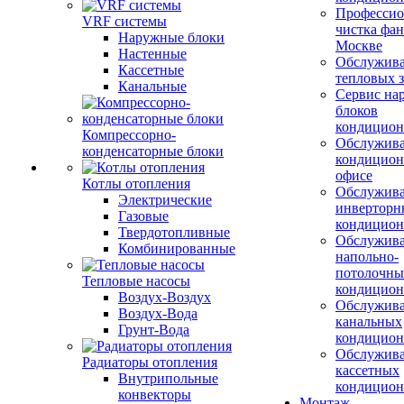
Профессио
VRF системы
чистка фан
Наружные блоки
Москве
Настенные
Обслужив
Кассетные
тепловых з
Канальные
Сервис на
блоков
кондицион
Компрессорно-
Обслужив
конденсаторные блоки
кондицион
офисе
Котлы отопления
Обслужив
Электрические
инверторн
Газовые
кондицион
Твердотопливные
Обслужив
Комбинированные
напольно-
потолочны
Тепловые насосы
кондицион
Воздух-Воздух
Обслужив
Воздух-Вода
канальных
Грунт-Вода
кондицион
Обслужив
Радиаторы отопления
кассетных
Внутрипольные
кондицион
конвекторы
Монтаж