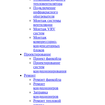
тепловентилятора
Подключение
инфракрасного
обогревателя
Монтаж системы
вентиляции
Монтаж VRV
систем
Монтаж
компрессорно-
конденсаторных
блоков
Проектирование
Проект фанкойла
Проектирование
систем
кондиционирования
Ремонт
Ремонт фанкойла
Ремонт
кондиционеров
Заправка
кондиционеров
Ремонт тепловой
завесы