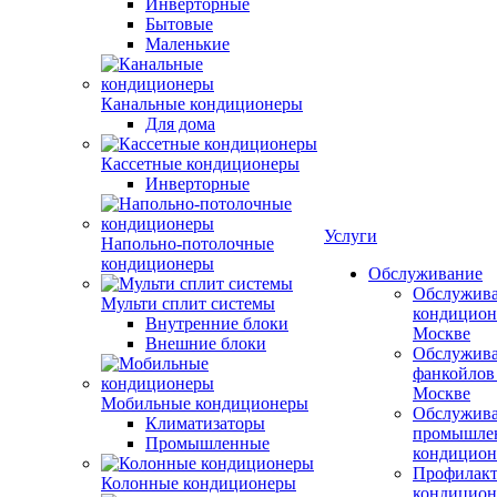
Инверторные
Бытовые
Маленькие
Канальные кондиционеры
Для дома
Кассетные кондиционеры
Инверторные
Услуги
Напольно-потолочные
кондиционеры
Обслуживание
Обслужив
Мульти сплит системы
кондицион
Внутренние блоки
Москве
Внешние блоки
Обслужив
фанкойлов
Москве
Мобильные кондиционеры
Обслужив
Климатизаторы
промышле
Промышленные
кондицион
Профилакт
Колонные кондиционеры
кондицион