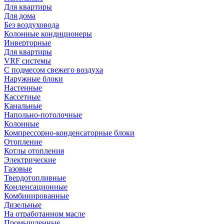
Для квартиры
Для дома
Без воздуховода
Колонные кондиционеры
Инверторные
Для квартиры
VRF системы
С подмесом свежего воздуха
Наружные блоки
Настенные
Кассетные
Канальные
Напольно-потолочные
Колонные
Компрессорно-конденсаторные блоки
Отопление
Котлы отопления
Электрические
Газовые
Твердотопливные
Конденсационные
Комбинированные
Дизельные
На отработанном масле
Промышленные