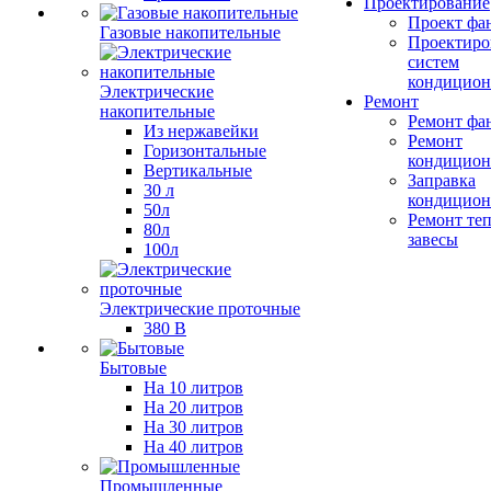
Проектирование
Проект фа
Газовые накопительные
Проектиро
систем
кондицион
Электрические
Ремонт
накопительные
Ремонт фа
Из нержавейки
Ремонт
Горизонтальные
кондицион
Вертикальные
Заправка
30 л
кондицион
50л
Ремонт те
80л
завесы
100л
Электрические проточные
380 В
Бытовые
На 10 литров
На 20 литров
На 30 литров
На 40 литров
Промышленные