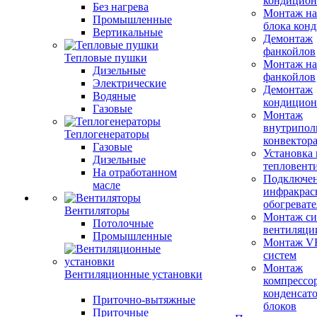
кондицион
Без нагрева
Монтаж на
Промышленные
блока кон
Вертикальные
Демонтаж
фанкойлов
Тепловые пушки
Монтаж на
Дизельные
фанкойлов
Электрические
Демонтаж
Водяные
кондицион
Газовые
Монтаж
внутрипол
Теплогенераторы
конвектор
Газовые
Установка
Дизельные
тепловент
На отработанном
Подключе
масле
инфракрас
обогревате
Вентиляторы
Монтаж си
Потолочные
вентиляци
Промышленные
Монтаж V
систем
Монтаж
Вентиляционные установки
компрессо
конденсат
Приточно-вытяжные
блоков
Приточные