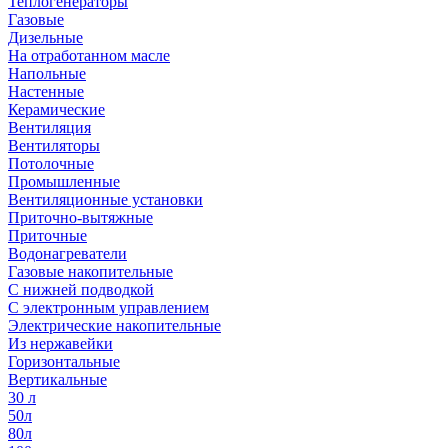
Теплогенераторы
Газовые
Дизельные
На отработанном масле
Напольные
Настенные
Керамические
Вентиляция
Вентиляторы
Потолочные
Промышленные
Вентиляционные установки
Приточно-вытяжные
Приточные
Водонагреватели
Газовые накопительные
С нижней подводкой
С электронным управлением
Электрические накопительные
Из нержавейки
Горизонтальные
Вертикальные
30 л
50л
80л