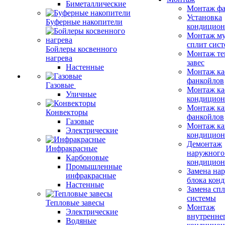
Биметаллические
Монтаж фа
Установка
Буферные накопители
кондицион
Монтаж му
сплит сист
Бойлеры косвенного
Монтаж те
нагрева
завес
Настенные
Монтаж ка
фанкойлов
Газовые
Монтаж ка
Уличные
кондицион
Монтаж ка
Конвекторы
фанкойлов
Газовые
Монтаж ка
Электрические
кондицион
Демонтаж
Инфракрасные
наружного
Карбоновые
кондицион
Промышленные
Замена на
инфракрасные
блока кон
Настенные
Замена сп
системы
Тепловые завесы
Монтаж
Электрические
внутренне
Водяные