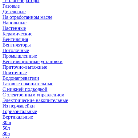
Теплогенераторы
Газовые
Дизельные
На отработанном масле
Напольные
Настенные
Керамические
Вентиляция
Вентиляторы
Потолочные
Промышленные
Вентиляционные установки
Приточно-вытяжные
Приточные
Водонагреватели
Газовые накопительные
С нижней подводкой
С электронным управлением
Электрические накопительные
Из нержавейки
Горизонтальные
Вертикальные
30 л
50л
80л