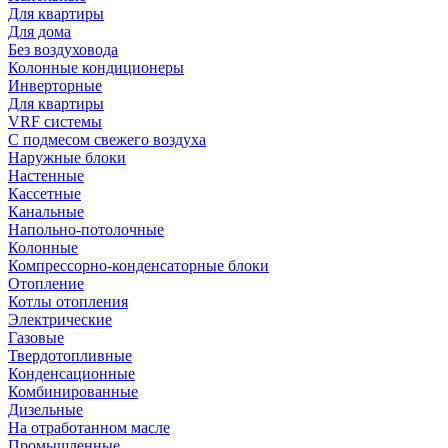
Для квартиры
Для дома
Без воздуховода
Колонные кондиционеры
Инверторные
Для квартиры
VRF системы
С подмесом свежего воздуха
Наружные блоки
Настенные
Кассетные
Канальные
Напольно-потолочные
Колонные
Компрессорно-конденсаторные блоки
Отопление
Котлы отопления
Электрические
Газовые
Твердотопливные
Конденсационные
Комбинированные
Дизельные
На отработанном масле
Промышленные