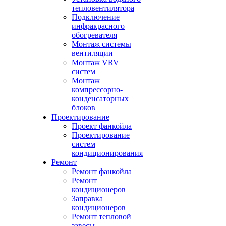
тепловентилятора
Подключение
инфракрасного
обогревателя
Монтаж системы
вентиляции
Монтаж VRV
систем
Монтаж
компрессорно-
конденсаторных
блоков
Проектирование
Проект фанкойла
Проектирование
систем
кондиционирования
Ремонт
Ремонт фанкойла
Ремонт
кондиционеров
Заправка
кондиционеров
Ремонт тепловой
завесы