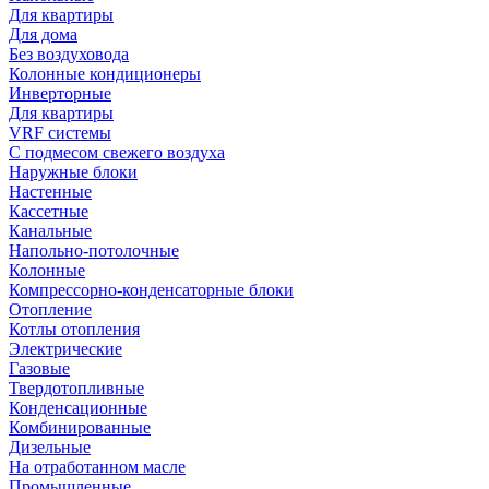
Для квартиры
Для дома
Без воздуховода
Колонные кондиционеры
Инверторные
Для квартиры
VRF системы
С подмесом свежего воздуха
Наружные блоки
Настенные
Кассетные
Канальные
Напольно-потолочные
Колонные
Компрессорно-конденсаторные блоки
Отопление
Котлы отопления
Электрические
Газовые
Твердотопливные
Конденсационные
Комбинированные
Дизельные
На отработанном масле
Промышленные