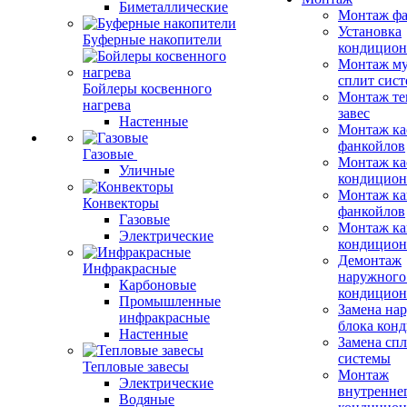
Биметаллические
Монтаж фа
Установка
Буферные накопители
кондицион
Монтаж му
сплит сист
Бойлеры косвенного
Монтаж те
нагрева
завес
Настенные
Монтаж ка
фанкойлов
Газовые
Монтаж ка
Уличные
кондицион
Монтаж ка
Конвекторы
фанкойлов
Газовые
Монтаж ка
Электрические
кондицион
Демонтаж
Инфракрасные
наружного
Карбоновые
кондицион
Промышленные
Замена на
инфракрасные
блока кон
Настенные
Замена сп
системы
Тепловые завесы
Монтаж
Электрические
внутренне
Водяные