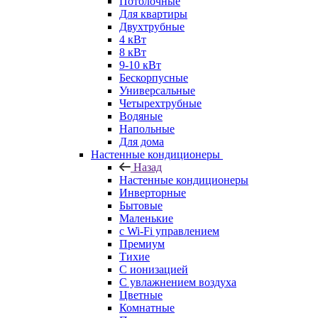
Потолочные
Для квартиры
Двухтрубные
4 кВт
8 кВт
9-10 кВт
Бескорпусные
Универсальные
Четырехтрубные
Водяные
Напольные
Для дома
Настенные кондиционеры
Назад
Настенные кондиционеры
Инверторные
Бытовые
Маленькие
с Wi-Fi управлением
Премиум
Тихие
С ионизацией
С увлажнением воздуха
Цветные
Комнатные