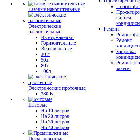
Проектирование
Проект фа
Газовые накопительные
Проектиро
систем
кондицион
Электрические
Ремонт
накопительные
Ремонт фа
Из нержавейки
Ремонт
Горизонтальные
кондицион
Вертикальные
Заправка
30 л
кондицион
50л
Ремонт те
80л
завесы
100л
Электрические проточные
380 В
Бытовые
На 10 литров
На 20 литров
На 30 литров
На 40 литров
Промышленные