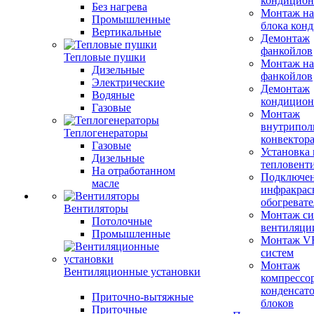
кондицион
Без нагрева
Монтаж на
Промышленные
блока кон
Вертикальные
Демонтаж
фанкойлов
Тепловые пушки
Монтаж на
Дизельные
фанкойлов
Электрические
Демонтаж
Водяные
кондицион
Газовые
Монтаж
внутрипол
Теплогенераторы
конвектор
Газовые
Установка
Дизельные
тепловент
На отработанном
Подключе
масле
инфракрас
обогревате
Вентиляторы
Монтаж си
Потолочные
вентиляци
Промышленные
Монтаж V
систем
Монтаж
Вентиляционные установки
компрессо
конденсат
Приточно-вытяжные
блоков
Приточные