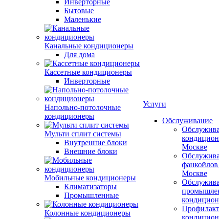
Инверторные
Бытовые
Маленькие
Канальные кондиционеры
Для дома
Кассетные кондиционеры
Инверторные
Услуги
Напольно-потолочные
кондиционеры
Обслуживание
Обслужив
Мульти сплит системы
кондицион
Внутренние блоки
Москве
Внешние блоки
Обслужив
фанкойлов
Москве
Мобильные кондиционеры
Обслужив
Климатизаторы
промышле
Промышленные
кондицион
Профилакт
Колонные кондиционеры
кондицион