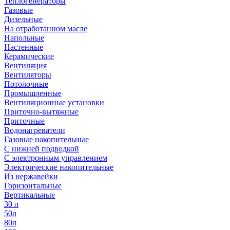
Теплогенераторы
Газовые
Дизельные
На отработанном масле
Напольные
Настенные
Керамические
Вентиляция
Вентиляторы
Потолочные
Промышленные
Вентиляционные установки
Приточно-вытяжные
Приточные
Водонагреватели
Газовые накопительные
С нижней подводкой
С электронным управлением
Электрические накопительные
Из нержавейки
Горизонтальные
Вертикальные
30 л
50л
80л