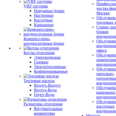
Профессио
VRF системы
чистка фан
Наружные блоки
Москве
Настенные
Обслужив
Кассетные
тепловых з
Канальные
Сервис на
блоков
кондицион
Компрессорно-
Обслужив
конденсаторные блоки
кондицион
офисе
Котлы отопления
Обслужив
Электрические
инверторн
Газовые
кондицион
Твердотопливные
Обслужив
Комбинированные
напольно-
потолочны
Тепловые насосы
кондицион
Воздух-Воздух
Обслужив
Воздух-Вода
канальных
Грунт-Вода
кондицион
Обслужив
Радиаторы отопления
кассетных
Внутрипольные
кондицион
конвекторы
Монтаж