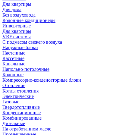
Для квартиры
Для дома
Без воздуховода
Колонные кондиционеры
Инверторные
Для квартиры
VRF системы
С подмесом свежего воздуха
Наружные блоки
Настенные
Кассетные
Канальные
Напольно-потолочные
Колонные
Компрессорно-конденсаторные блоки
Отопление
Котлы отопления
Электрические
Газовые
Твердотопливные
Конденсационные
Комбинированные
Дизельные
На отработанном масле
Промышленные