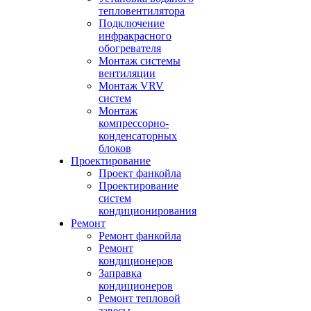
тепловентилятора
Подключение
инфракрасного
обогревателя
Монтаж системы
вентиляции
Монтаж VRV
систем
Монтаж
компрессорно-
конденсаторных
блоков
Проектирование
Проект фанкойла
Проектирование
систем
кондиционирования
Ремонт
Ремонт фанкойла
Ремонт
кондиционеров
Заправка
кондиционеров
Ремонт тепловой
завесы