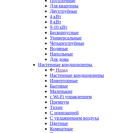
Потолочные
Для квартиры
Двухтрубные
4 кВт
8 кВт
9-10 кВт
Бескорпусные
Универсальные
Четырехтрубные
Водяные
Напольные
Для дома
Настенные кондиционеры
Назад
Настенные кондиционеры
Инверторные
Бытовые
Маленькие
с Wi-Fi управлением
Премиум
Тихие
С ионизацией
С увлажнением воздуха
Цветные
Комнатные