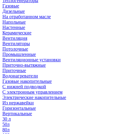
Теплогенераторы
Газовые
Дизельные
На отработанном масле
Напольные
Настенные
Керамические
Вентиляция
Вентиляторы
Потолочные
Промышленные
Вентиляционные установки
Приточно-вытяжные
Приточные
Водонагреватели
Газовые накопительные
С нижней подводкой
С электронным управлением
Электрические накопительные
Из нержавейки
Горизонтальные
Вертикальные
30 л
50л
80л