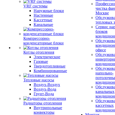
Профессио
VRF системы
чистка фан
Наружные блоки
Москве
Настенные
Обслужив
Кассетные
тепловых з
Канальные
Сервис на
блоков
кондицион
Компрессорно-
Обслужив
конденсаторные блоки
кондицион
офисе
Котлы отопления
Обслужив
Электрические
инверторн
Газовые
кондицион
Твердотопливные
Обслужив
Комбинированные
напольно-
потолочны
Тепловые насосы
кондицион
Воздух-Воздух
Обслужив
Воздух-Вода
канальных
Грунт-Вода
кондицион
Обслужив
Радиаторы отопления
кассетных
Внутрипольные
кондицион
конвекторы
Монтаж