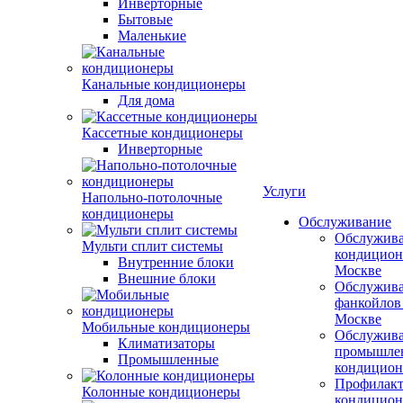
Инверторные
Бытовые
Маленькие
Канальные кондиционеры
Для дома
Кассетные кондиционеры
Инверторные
Услуги
Напольно-потолочные
кондиционеры
Обслуживание
Обслужив
Мульти сплит системы
кондицион
Внутренние блоки
Москве
Внешние блоки
Обслужив
фанкойлов
Москве
Мобильные кондиционеры
Обслужив
Климатизаторы
промышле
Промышленные
кондицион
Профилакт
Колонные кондиционеры
кондицион