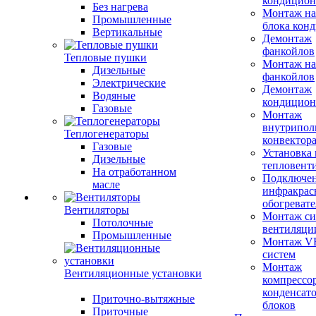
кондицион
Без нагрева
Монтаж на
Промышленные
блока кон
Вертикальные
Демонтаж
фанкойлов
Тепловые пушки
Монтаж на
Дизельные
фанкойлов
Электрические
Демонтаж
Водяные
кондицион
Газовые
Монтаж
внутрипол
Теплогенераторы
конвектор
Газовые
Установка
Дизельные
тепловент
На отработанном
Подключе
масле
инфракрас
обогревате
Вентиляторы
Монтаж си
Потолочные
вентиляци
Промышленные
Монтаж V
систем
Монтаж
Вентиляционные установки
компрессо
конденсат
Приточно-вытяжные
блоков
Приточные