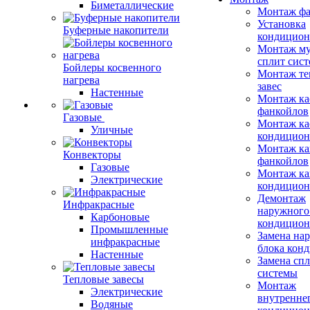
Биметаллические
Монтаж фа
Установка
Буферные накопители
кондицион
Монтаж му
сплит сист
Бойлеры косвенного
Монтаж те
нагрева
завес
Настенные
Монтаж ка
фанкойлов
Газовые
Монтаж ка
Уличные
кондицион
Монтаж ка
Конвекторы
фанкойлов
Газовые
Монтаж ка
Электрические
кондицион
Демонтаж
Инфракрасные
наружного
Карбоновые
кондицион
Промышленные
Замена на
инфракрасные
блока кон
Настенные
Замена сп
системы
Тепловые завесы
Монтаж
Электрические
внутренне
Водяные