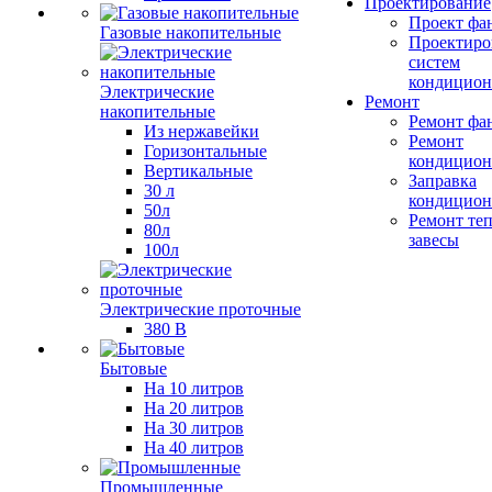
Проектирование
Проект фа
Газовые накопительные
Проектиро
систем
кондицион
Электрические
Ремонт
накопительные
Ремонт фа
Из нержавейки
Ремонт
Горизонтальные
кондицион
Вертикальные
Заправка
30 л
кондицион
50л
Ремонт те
80л
завесы
100л
Электрические проточные
380 В
Бытовые
На 10 литров
На 20 литров
На 30 литров
На 40 литров
Промышленные