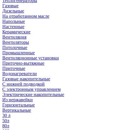
Теплогенераторы
Газовые
Дизельные
На отработанном масле
Напольные
Настенные
Керамические
Вентиляция
Вентиляторы
Потолочные
Промышленные
Вентиляционные установки
Приточно-вытяжные
Приточные
Водонагреватели
Газовые накопительные
С нижней подводкой
С электронным управлением
Электрические накопительные
Из нержавейки
Горизонтальные
Вертикальные
30 л
50л
80л