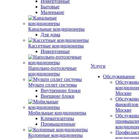
Инверторные
Бытовые
Маленькие
Канальные кондиционеры
Для дома
Кассетные кондиционеры
Инверторные
Услуги
Напольно-потолочные
кондиционеры
Обслуживание
Обслужив
Мульти сплит системы
кондицион
Внутренние блоки
Москве
Внешние блоки
Обслужив
фанкойлов
Москве
Мобильные кондиционеры
Обслужив
Климатизаторы
промышле
Промышленные
кондицион
Профилакт
Колонные кондиционеры
кондицион