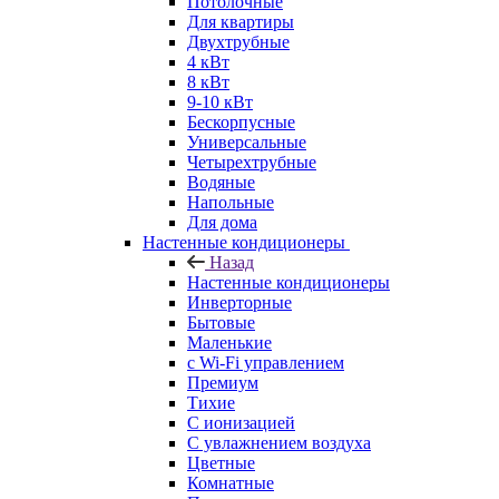
Потолочные
Для квартиры
Двухтрубные
4 кВт
8 кВт
9-10 кВт
Бескорпусные
Универсальные
Четырехтрубные
Водяные
Напольные
Для дома
Настенные кондиционеры
Назад
Настенные кондиционеры
Инверторные
Бытовые
Маленькие
с Wi-Fi управлением
Премиум
Тихие
С ионизацией
С увлажнением воздуха
Цветные
Комнатные