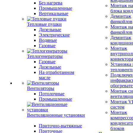
кондицион
Без нагрева
Монтаж на
Промышленные
блока кон
Вертикальные
Демонтаж
фанкойлов
Тепловые пушки
Монтаж на
Дизельные
фанкойлов
Электрические
Демонтаж
Водяные
кондицион
Газовые
Монтаж
внутрипол
Теплогенераторы
конвектор
Газовые
Установка
Дизельные
тепловент
На отработанном
Подключе
масле
инфракрас
обогревате
Вентиляторы
Монтаж си
Потолочные
вентиляци
Промышленные
Монтаж V
систем
Монтаж
Вентиляционные установки
компрессо
конденсат
Приточно-вытяжные
блоков
Приточные