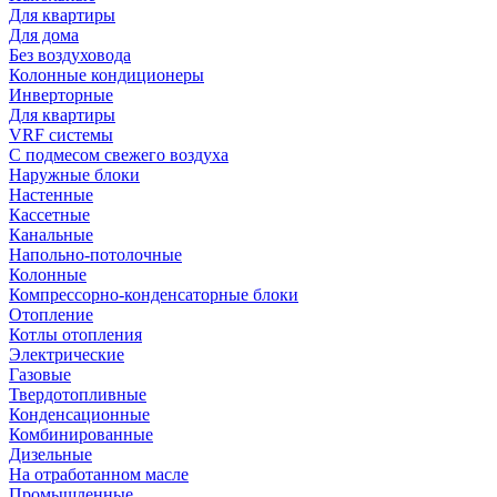
Для квартиры
Для дома
Без воздуховода
Колонные кондиционеры
Инверторные
Для квартиры
VRF системы
С подмесом свежего воздуха
Наружные блоки
Настенные
Кассетные
Канальные
Напольно-потолочные
Колонные
Компрессорно-конденсаторные блоки
Отопление
Котлы отопления
Электрические
Газовые
Твердотопливные
Конденсационные
Комбинированные
Дизельные
На отработанном масле
Промышленные