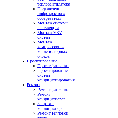
тепловентилятора
Подключение
инфракрасного
обогревателя
Монтаж системы
вентиляции
Монтаж VRV
систем
Монтаж
компрессорно-
конденсаторных
блоков
Проектирование
Проект фанкойла
Проектирование
систем
кондиционирования
Ремонт
Ремонт фанкойла
Ремонт
кондиционеров
Заправка
кондиционеров
Ремонт тепловой
завесы