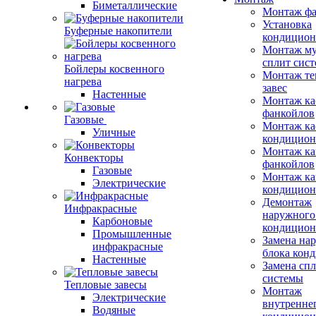
Биметаллические
Монтаж фа
Установка
Буферные накопители
кондицион
Монтаж му
сплит сист
Бойлеры косвенного
Монтаж те
нагрева
завес
Настенные
Монтаж ка
фанкойлов
Газовые
Монтаж ка
Уличные
кондицион
Монтаж ка
Конвекторы
фанкойлов
Газовые
Монтаж ка
Электрические
кондицион
Демонтаж
Инфракрасные
наружного
Карбоновые
кондицион
Промышленные
Замена на
инфракрасные
блока кон
Настенные
Замена сп
системы
Тепловые завесы
Монтаж
Электрические
внутренне
Водяные