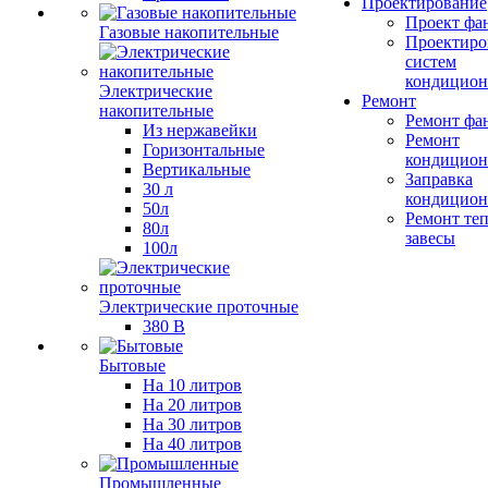
Проектирование
Проект фа
Газовые накопительные
Проектиро
систем
кондицион
Электрические
Ремонт
накопительные
Ремонт фа
Из нержавейки
Ремонт
Горизонтальные
кондицион
Вертикальные
Заправка
30 л
кондицион
50л
Ремонт те
80л
завесы
100л
Электрические проточные
380 В
Бытовые
На 10 литров
На 20 литров
На 30 литров
На 40 литров
Промышленные