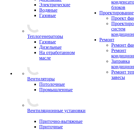
конденсат
Электрические
блоков
Водяные
Проектирование
Газовые
Проект фа
Проектиро
систем
кондицион
Теплогенераторы
Ремонт
Газовые
Ремонт фа
Дизельные
Ремонт
На отработанном
кондицион
масле
Заправка
кондицион
Ремонт те
завесы
Вентиляторы
Потолочные
Промышленные
Вентиляционные установки
Приточно-вытяжные
Приточные