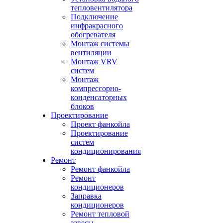
тепловентилятора
Подключение
инфракрасного
обогревателя
Монтаж системы
вентиляции
Монтаж VRV
систем
Монтаж
компрессорно-
конденсаторных
блоков
Проектирование
Проект фанкойла
Проектирование
систем
кондиционирования
Ремонт
Ремонт фанкойла
Ремонт
кондиционеров
Заправка
кондиционеров
Ремонт тепловой
завесы