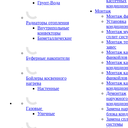
кассетных
Грунт-Вода
кондицион
Монтаж
Монтаж фа
Установка
Радиаторы отопления
кондицион
Внутрипольные
Монтаж му
конвекторы
сплит сист
Биметаллические
Монтаж те
завес
Монтаж ка
фанкойлов
Буферные накопители
Монтаж ка
кондицион
Монтаж ка
фанкойлов
Бойлеры косвенного
Монтаж ка
нагрева
кондицион
Настенные
Демонтаж
наружного
кондицион
Газовые
Замена на
Уличные
блока кон
Замена сп
системы