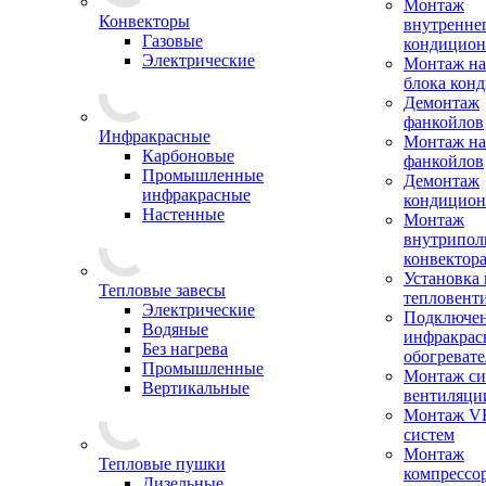
Монтаж
Конвекторы
внутренне
Газовые
кондицион
Электрические
Монтаж на
блока кон
Демонтаж
фанкойлов
Инфракрасные
Монтаж на
Карбоновые
фанкойлов
Промышленные
Демонтаж
инфракрасные
кондицион
Настенные
Монтаж
внутрипол
конвектор
Установка
Тепловые завесы
тепловент
Электрические
Подключе
Водяные
инфракрас
Без нагрева
обогревате
Промышленные
Монтаж си
Вертикальные
вентиляци
Монтаж V
систем
Монтаж
Тепловые пушки
компрессо
Дизельные