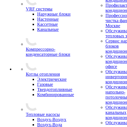
кондицион
Профилакт
VRF системы
кондицион
Наружные блоки
Профессио
Настенные
чистка фан
Кассетные
Москве
Канальные
Обслужив
тепловых з
Сервис на
блоков
Компрессорно-
кондицион
конденсаторные блоки
Обслужив
кондицион
офисе
Обслужив
Котлы отопления
инверторн
Электрические
кондицион
Газовые
Обслужив
Твердотопливные
напольно-
Комбинированные
потолочны
кондицион
Обслужив
канальных
Тепловые насосы
кондицион
Воздух-Воздух
Обслужив
Воздух-Вода