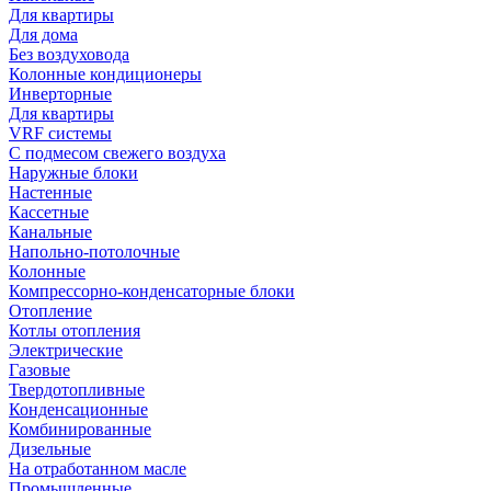
Для квартиры
Для дома
Без воздуховода
Колонные кондиционеры
Инверторные
Для квартиры
VRF системы
С подмесом свежего воздуха
Наружные блоки
Настенные
Кассетные
Канальные
Напольно-потолочные
Колонные
Компрессорно-конденсаторные блоки
Отопление
Котлы отопления
Электрические
Газовые
Твердотопливные
Конденсационные
Комбинированные
Дизельные
На отработанном масле
Промышленные