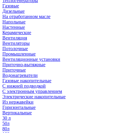
Теплогенераторы
Газовые
Дизельные
На отработанном масле
Напольные
Настенные
Керамические
Вентиляция
Вентиляторы
Потолочные
Промышленные
Вентиляционные установки
Приточно-вытяжные
Приточные
Водонагреватели
Газовые накопительные
С нижней подводкой
С электронным управлением
Электрические накопительные
Из нержавейки
Горизонтальные
Вертикальные
30 л
50л
80л