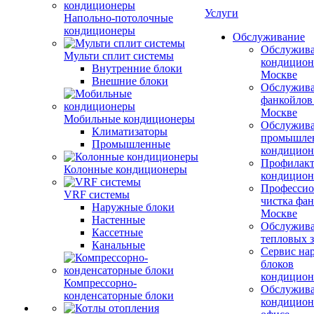
Услуги
Напольно-потолочные
кондиционеры
Обслуживание
Обслужив
Мульти сплит системы
кондицион
Внутренние блоки
Москве
Внешние блоки
Обслужив
фанкойлов
Москве
Мобильные кондиционеры
Обслужив
Климатизаторы
промышле
Промышленные
кондицион
Профилакт
Колонные кондиционеры
кондицион
Профессио
VRF системы
чистка фан
Наружные блоки
Москве
Настенные
Обслужив
Кассетные
тепловых з
Канальные
Сервис на
блоков
кондицион
Компрессорно-
Обслужив
конденсаторные блоки
кондицион