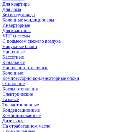
Для квартиры
Для дома
Без воздуховода
Колонные кондиционеры
Инверторные
Для квартиры
VRF системы
С подмесом свежего воздуха
Наружные блоки
Настенные
Кассетные
Канальные
Напольно-потолочные
Колонные
Компрессорно-конденсаторные блоки
Отопление
Котлы отопления
Электрические
Газовые
Твердотопливные
Конденсационные
Комбинированные
Дизельные
На отработанном масле
Промышленные