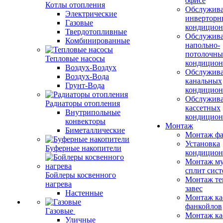
офисе
Котлы отопления
Обслужив
Электрические
инверторн
Газовые
кондицион
Твердотопливные
Обслужив
Комбинированные
напольно-
потолочны
Тепловые насосы
кондицион
Воздух-Воздух
Обслужив
Воздух-Вода
канальных
Грунт-Вода
кондицион
Обслужив
Радиаторы отопления
кассетных
Внутрипольные
кондицион
конвекторы
Монтаж
Биметаллические
Монтаж фа
Установка
Буферные накопители
кондицион
Монтаж му
сплит сист
Бойлеры косвенного
Монтаж те
нагрева
завес
Настенные
Монтаж ка
фанкойлов
Газовые
Монтаж ка
Уличные