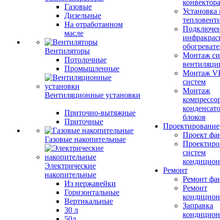
конвектор
Газовые
Установка
Дизельные
тепловент
На отработанном
Подключе
масле
инфракрас
обогревате
Вентиляторы
Монтаж си
Потолочные
вентиляци
Промышленные
Монтаж V
систем
Монтаж
Вентиляционные установки
компрессо
конденсат
Приточно-вытяжные
блоков
Приточные
Проектирование
Проект фа
Газовые накопительные
Проектиро
систем
кондицион
Электрические
Ремонт
накопительные
Ремонт фа
Из нержавейки
Ремонт
Горизонтальные
кондицион
Вертикальные
Заправка
30 л
кондицион
50л