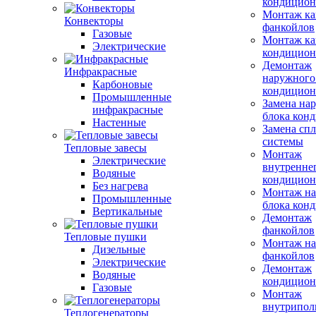
кондицион
Монтаж ка
Конвекторы
фанкойлов
Газовые
Монтаж ка
Электрические
кондицион
Демонтаж
Инфракрасные
наружного
Карбоновые
кондицион
Промышленные
Замена на
инфракрасные
блока кон
Настенные
Замена сп
системы
Тепловые завесы
Монтаж
Электрические
внутренне
Водяные
кондицион
Без нагрева
Монтаж на
Промышленные
блока кон
Вертикальные
Демонтаж
фанкойлов
Тепловые пушки
Монтаж на
Дизельные
фанкойлов
Электрические
Демонтаж
Водяные
кондицион
Газовые
Монтаж
внутрипол
Теплогенераторы