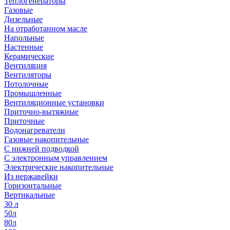
Теплогенераторы
Газовые
Дизельные
На отработанном масле
Напольные
Настенные
Керамические
Вентиляция
Вентиляторы
Потолочные
Промышленные
Вентиляционные установки
Приточно-вытяжные
Приточные
Водонагреватели
Газовые накопительные
С нижней подводкой
С электронным управлением
Электрические накопительные
Из нержавейки
Горизонтальные
Вертикальные
30 л
50л
80л