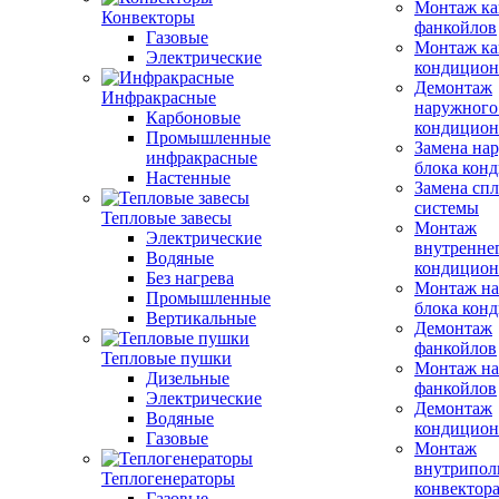
Монтаж ка
Конвекторы
фанкойлов
Газовые
Монтаж ка
Электрические
кондицион
Демонтаж
Инфракрасные
наружного
Карбоновые
кондицион
Промышленные
Замена на
инфракрасные
блока кон
Настенные
Замена сп
системы
Тепловые завесы
Монтаж
Электрические
внутренне
Водяные
кондицион
Без нагрева
Монтаж на
Промышленные
блока кон
Вертикальные
Демонтаж
фанкойлов
Тепловые пушки
Монтаж на
Дизельные
фанкойлов
Электрические
Демонтаж
Водяные
кондицион
Газовые
Монтаж
внутрипол
Теплогенераторы
конвектор
Газовые