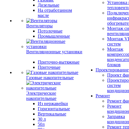
Установка
Дизельные
тепловент
На отработанном
Подключе
масле
инфракрас
обогревате
Вентиляторы
Монтаж си
Потолочные
вентиляци
Промышленные
Монтаж V
систем
Монтаж
Вентиляционные установки
компрессо
конденсат
Приточно-вытяжные
блоков
Приточные
Проектирование
Проект фа
Газовые накопительные
Проектиро
систем
кондицион
Электрические
Ремонт
накопительные
Ремонт фа
Из нержавейки
Ремонт
Горизонтальные
кондицион
Вертикальные
Заправка
30 л
кондицион
50л
Ремонт те