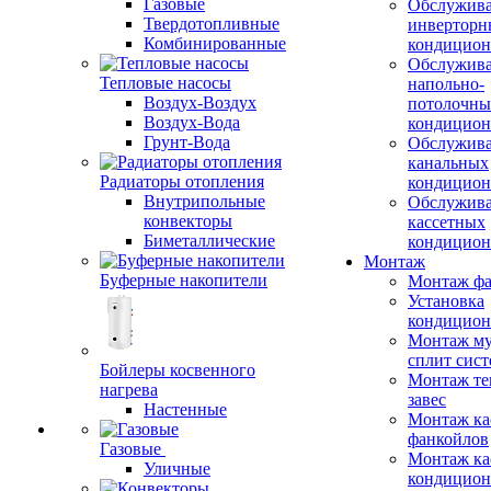
Газовые
Обслужив
Твердотопливные
инверторн
Комбинированные
кондицион
Обслужив
Тепловые насосы
напольно-
Воздух-Воздух
потолочны
Воздух-Вода
кондицион
Грунт-Вода
Обслужив
канальных
Радиаторы отопления
кондицион
Внутрипольные
Обслужив
конвекторы
кассетных
Биметаллические
кондицион
Монтаж
Буферные накопители
Монтаж фа
Установка
кондицион
Монтаж му
сплит сист
Бойлеры косвенного
Монтаж те
нагрева
завес
Настенные
Монтаж ка
фанкойлов
Газовые
Монтаж ка
Уличные
кондицион