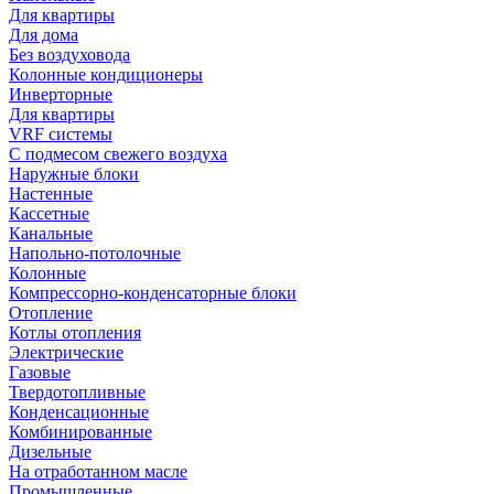
Для квартиры
Для дома
Без воздуховода
Колонные кондиционеры
Инверторные
Для квартиры
VRF системы
С подмесом свежего воздуха
Наружные блоки
Настенные
Кассетные
Канальные
Напольно-потолочные
Колонные
Компрессорно-конденсаторные блоки
Отопление
Котлы отопления
Электрические
Газовые
Твердотопливные
Конденсационные
Комбинированные
Дизельные
На отработанном масле
Промышленные