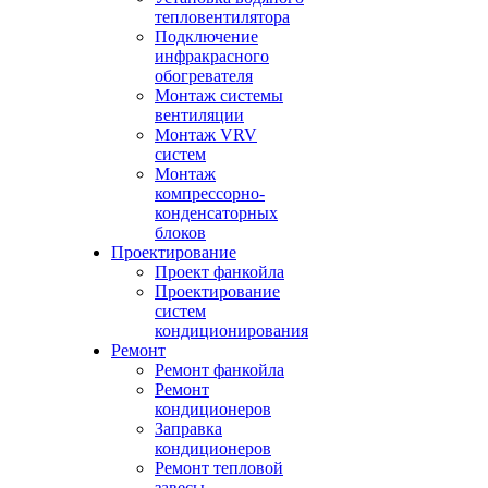
тепловентилятора
Подключение
инфракрасного
обогревателя
Монтаж системы
вентиляции
Монтаж VRV
систем
Монтаж
компрессорно-
конденсаторных
блоков
Проектирование
Проект фанкойла
Проектирование
систем
кондиционирования
Ремонт
Ремонт фанкойла
Ремонт
кондиционеров
Заправка
кондиционеров
Ремонт тепловой
завесы