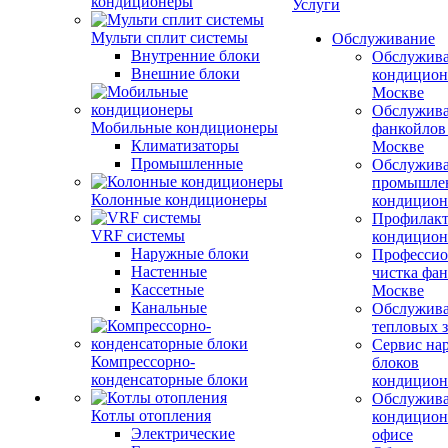
кондиционеры
Услуги
Мульти сплит системы
Обслуживание
Внутренние блоки
Обслужив
Внешние блоки
кондицион
Москве
Обслужив
Мобильные кондиционеры
фанкойлов
Климатизаторы
Москве
Промышленные
Обслужив
промышле
Колонные кондиционеры
кондицион
Профилакт
VRF системы
кондицион
Наружные блоки
Профессио
Настенные
чистка фан
Кассетные
Москве
Канальные
Обслужив
тепловых з
Сервис на
Компрессорно-
блоков
конденсаторные блоки
кондицион
Обслужив
Котлы отопления
кондицион
Электрические
офисе