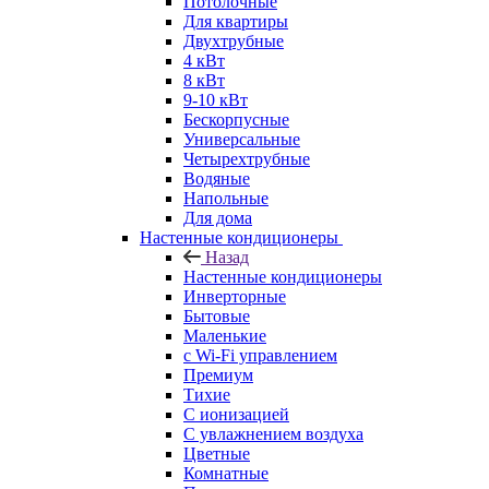
Потолочные
Для квартиры
Двухтрубные
4 кВт
8 кВт
9-10 кВт
Бескорпусные
Универсальные
Четырехтрубные
Водяные
Напольные
Для дома
Настенные кондиционеры
Назад
Настенные кондиционеры
Инверторные
Бытовые
Маленькие
с Wi-Fi управлением
Премиум
Тихие
С ионизацией
С увлажнением воздуха
Цветные
Комнатные