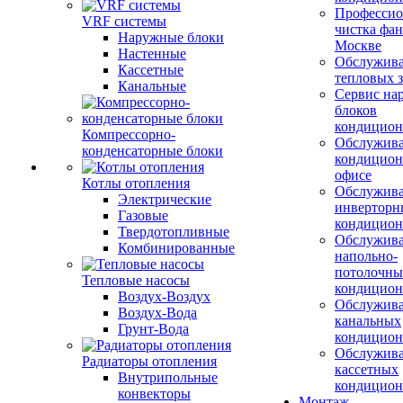
Профессио
VRF системы
чистка фан
Наружные блоки
Москве
Настенные
Обслужив
Кассетные
тепловых з
Канальные
Сервис на
блоков
кондицион
Компрессорно-
Обслужив
конденсаторные блоки
кондицион
офисе
Котлы отопления
Обслужив
Электрические
инверторн
Газовые
кондицион
Твердотопливные
Обслужив
Комбинированные
напольно-
потолочны
Тепловые насосы
кондицион
Воздух-Воздух
Обслужив
Воздух-Вода
канальных
Грунт-Вода
кондицион
Обслужив
Радиаторы отопления
кассетных
Внутрипольные
кондицион
конвекторы
Монтаж