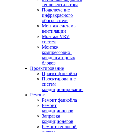
тепловентилятора
Подключение
инфракрасного
обогревателя
Монтаж системы
вентиляции
Монтаж VRV
систем
Монтаж
компрессорно-
конденсаторных
блоков
Проектирование
Проект фанкойла
Проектирование
систем
кондиционирования
Ремонт
Ремонт фанкойла
Ремонт
кондиционеров
Заправка
кондиционеров
Ремонт тепловой
завесы