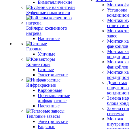
Биметаллические
Монтаж фа
Установка
Буферные накопители
кондицион
Монтаж му
сплит сист
Бойлеры косвенного
Монтаж те
нагрева
завес
Настенные
Монтаж ка
фанкойлов
Газовые
Монтаж ка
Уличные
кондицион
Монтаж ка
Конвекторы
фанкойлов
Газовые
Монтаж ка
Электрические
кондицион
Демонтаж
Инфракрасные
наружного
Карбоновые
кондицион
Промышленные
Замена на
инфракрасные
блока кон
Настенные
Замена сп
системы
Тепловые завесы
Монтаж
Электрические
внутренне
Водяные