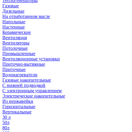
Теплогенераторы
Газовые
Дизельные
На отработанном масле
Напольные
Настенные
Керамические
Вентиляция
Вентиляторы
Потолочные
Промышленные
Вентиляционные установки
Приточно-вытяжные
Приточные
Водонагреватели
Газовые накопительные
С нижней подводкой
С электронным управлением
Электрические накопительные
Из нержавейки
Горизонтальные
Вертикальные
30 л
50л
80л