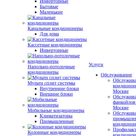
Инверторные
Бытовые
Маленькие
Канальные кондиционеры
Для дома
Кассетные кондиционеры
Инверторные
Услуги
Напольно-потолочные
кондиционеры
Обслуживание
Обслужив
Мульти сплит системы
кондицион
Внутренние блоки
Москве
Внешние блоки
Обслужив
фанкойлов
Москве
Мобильные кондиционеры
Обслужив
Климатизаторы
промышле
Промышленные
кондицион
Профилакт
Колонные кондиционеры
кондицион