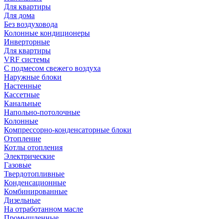
Для квартиры
Для дома
Без воздуховода
Колонные кондиционеры
Инверторные
Для квартиры
VRF системы
С подмесом свежего воздуха
Наружные блоки
Настенные
Кассетные
Канальные
Напольно-потолочные
Колонные
Компрессорно-конденсаторные блоки
Отопление
Котлы отопления
Электрические
Газовые
Твердотопливные
Конденсационные
Комбинированные
Дизельные
На отработанном масле
Промышленные