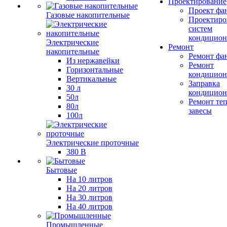
Проектирование
Проект фа
Газовые накопительные
Проектиро
систем
кондицион
Электрические
Ремонт
накопительные
Ремонт фа
Из нержавейки
Ремонт
Горизонтальные
кондицион
Вертикальные
Заправка
30 л
кондицион
50л
Ремонт те
80л
завесы
100л
Электрические проточные
380 В
Бытовые
На 10 литров
На 20 литров
На 30 литров
На 40 литров
Промышленные