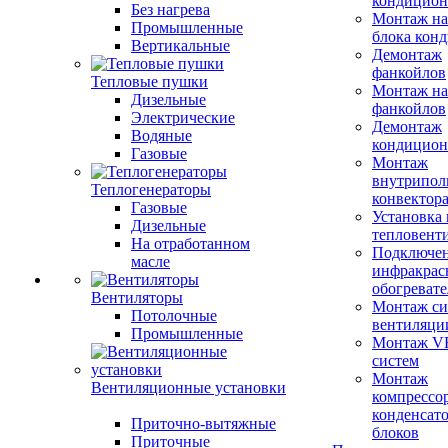
кондицион
Без нагрева
Монтаж на
Промышленные
блока кон
Вертикальные
Демонтаж
фанкойлов
Тепловые пушки
Монтаж на
Дизельные
фанкойлов
Электрические
Демонтаж
Водяные
кондицион
Газовые
Монтаж
внутрипол
Теплогенераторы
конвектор
Газовые
Установка
Дизельные
тепловент
На отработанном
Подключе
масле
инфракрас
обогревате
Вентиляторы
Монтаж си
Потолочные
вентиляци
Промышленные
Монтаж V
систем
Монтаж
Вентиляционные установки
компрессо
конденсат
Приточно-вытяжные
блоков
Приточные