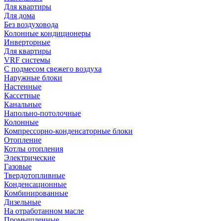
Для квартиры
Для дома
Без воздуховода
Колонные кондиционеры
Инверторные
Для квартиры
VRF системы
С подмесом свежего воздуха
Наружные блоки
Настенные
Кассетные
Канальные
Напольно-потолочные
Колонные
Компрессорно-конденсаторные блоки
Отопление
Котлы отопления
Электрические
Газовые
Твердотопливные
Конденсационные
Комбинированные
Дизельные
На отработанном масле
Промышленные