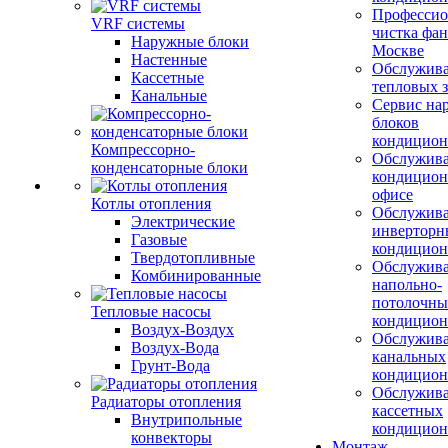
Профессио
VRF системы
чистка фан
Наружные блоки
Москве
Настенные
Обслужив
Кассетные
тепловых з
Канальные
Сервис на
блоков
кондицион
Компрессорно-
Обслужив
конденсаторные блоки
кондицион
офисе
Котлы отопления
Обслужив
Электрические
инверторн
Газовые
кондицион
Твердотопливные
Обслужив
Комбинированные
напольно-
потолочны
Тепловые насосы
кондицион
Воздух-Воздух
Обслужив
Воздух-Вода
канальных
Грунт-Вода
кондицион
Обслужив
Радиаторы отопления
кассетных
Внутрипольные
кондицион
конвекторы
Монтаж