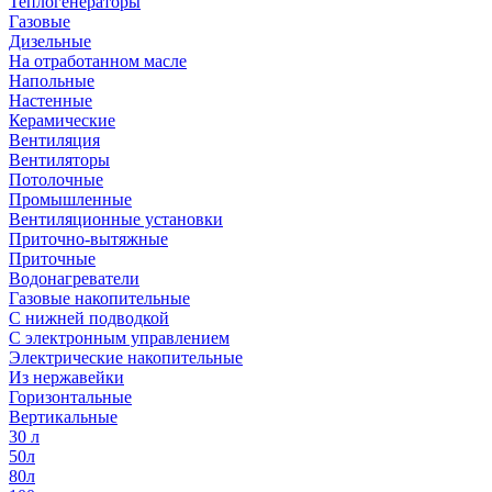
Теплогенераторы
Газовые
Дизельные
На отработанном масле
Напольные
Настенные
Керамические
Вентиляция
Вентиляторы
Потолочные
Промышленные
Вентиляционные установки
Приточно-вытяжные
Приточные
Водонагреватели
Газовые накопительные
С нижней подводкой
С электронным управлением
Электрические накопительные
Из нержавейки
Горизонтальные
Вертикальные
30 л
50л
80л