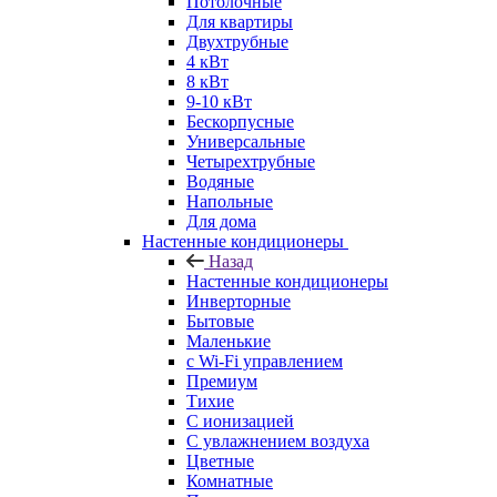
Потолочные
Для квартиры
Двухтрубные
4 кВт
8 кВт
9-10 кВт
Бескорпусные
Универсальные
Четырехтрубные
Водяные
Напольные
Для дома
Настенные кондиционеры
Назад
Настенные кондиционеры
Инверторные
Бытовые
Маленькие
с Wi-Fi управлением
Премиум
Тихие
С ионизацией
С увлажнением воздуха
Цветные
Комнатные