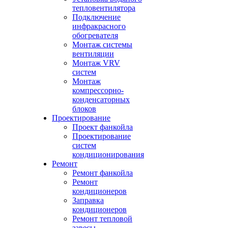
тепловентилятора
Подключение
инфракрасного
обогревателя
Монтаж системы
вентиляции
Монтаж VRV
систем
Монтаж
компрессорно-
конденсаторных
блоков
Проектирование
Проект фанкойла
Проектирование
систем
кондиционирования
Ремонт
Ремонт фанкойла
Ремонт
кондиционеров
Заправка
кондиционеров
Ремонт тепловой
завесы