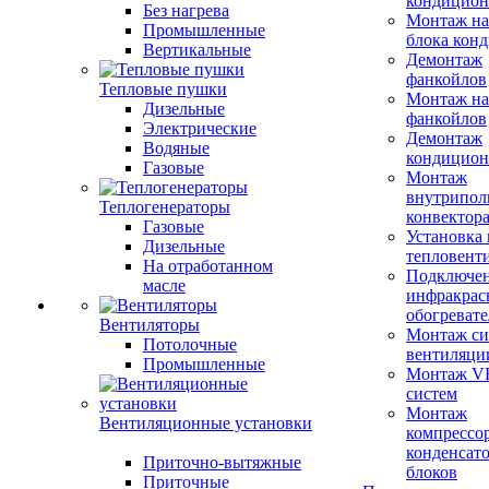
кондицион
Без нагрева
Монтаж на
Промышленные
блока кон
Вертикальные
Демонтаж
фанкойлов
Тепловые пушки
Монтаж на
Дизельные
фанкойлов
Электрические
Демонтаж
Водяные
кондицион
Газовые
Монтаж
внутрипол
Теплогенераторы
конвектор
Газовые
Установка
Дизельные
тепловент
На отработанном
Подключе
масле
инфракрас
обогревате
Вентиляторы
Монтаж си
Потолочные
вентиляци
Промышленные
Монтаж V
систем
Монтаж
Вентиляционные установки
компрессо
конденсат
Приточно-вытяжные
блоков
Приточные