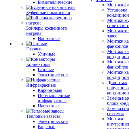
Биметаллические
Монтаж фа
Установка
Буферные накопители
кондицион
Монтаж му
сплит сист
Бойлеры косвенного
Монтаж те
нагрева
завес
Настенные
Монтаж ка
фанкойлов
Газовые
Монтаж ка
Уличные
кондицион
Монтаж ка
Конвекторы
фанкойлов
Газовые
Монтаж ка
Электрические
кондицион
Демонтаж
Инфракрасные
наружного
Карбоновые
кондицион
Промышленные
Замена на
инфракрасные
блока кон
Настенные
Замена сп
системы
Тепловые завесы
Монтаж
Электрические
внутренне
Водяные