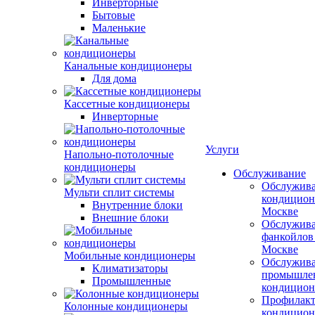
Инверторные
Бытовые
Маленькие
Канальные кондиционеры
Для дома
Кассетные кондиционеры
Инверторные
Услуги
Напольно-потолочные
кондиционеры
Обслуживание
Обслужив
Мульти сплит системы
кондицион
Внутренние блоки
Москве
Внешние блоки
Обслужив
фанкойлов
Москве
Мобильные кондиционеры
Обслужив
Климатизаторы
промышле
Промышленные
кондицион
Профилакт
Колонные кондиционеры
кондицион