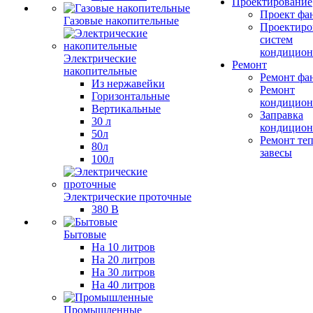
Проектирование
Проект фа
Газовые накопительные
Проектиро
систем
кондицион
Электрические
Ремонт
накопительные
Ремонт фа
Из нержавейки
Ремонт
Горизонтальные
кондицион
Вертикальные
Заправка
30 л
кондицион
50л
Ремонт те
80л
завесы
100л
Электрические проточные
380 В
Бытовые
На 10 литров
На 20 литров
На 30 литров
На 40 литров
Промышленные