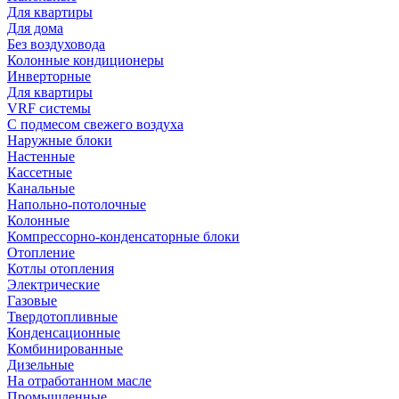
Для квартиры
Для дома
Без воздуховода
Колонные кондиционеры
Инверторные
Для квартиры
VRF системы
С подмесом свежего воздуха
Наружные блоки
Настенные
Кассетные
Канальные
Напольно-потолочные
Колонные
Компрессорно-конденсаторные блоки
Отопление
Котлы отопления
Электрические
Газовые
Твердотопливные
Конденсационные
Комбинированные
Дизельные
На отработанном масле
Промышленные