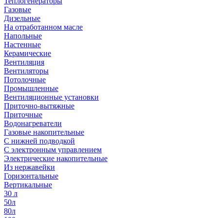
Теплогенераторы
Газовые
Дизельные
На отработанном масле
Напольные
Настенные
Керамические
Вентиляция
Вентиляторы
Потолочные
Промышленные
Вентиляционные установки
Приточно-вытяжные
Приточные
Водонагреватели
Газовые накопительные
С нижней подводкой
С электронным управлением
Электрические накопительные
Из нержавейки
Горизонтальные
Вертикальные
30 л
50л
80л