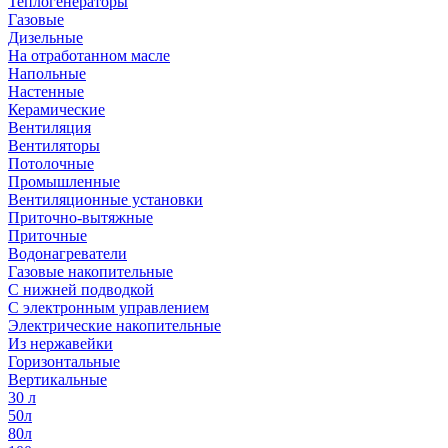
Теплогенераторы
Газовые
Дизельные
На отработанном масле
Напольные
Настенные
Керамические
Вентиляция
Вентиляторы
Потолочные
Промышленные
Вентиляционные установки
Приточно-вытяжные
Приточные
Водонагреватели
Газовые накопительные
С нижней подводкой
С электронным управлением
Электрические накопительные
Из нержавейки
Горизонтальные
Вертикальные
30 л
50л
80л