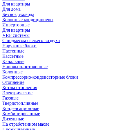
Для квартиры
Для дома
Без воздуховода
Колонные кондиционеры
Инверторные
Для квартиры
VRF системы
С подмесом свежего воздуха
Наружные блоки
Настенные
Кассетные
Канальные
Напольно-потолочные
Колонные
Компрессорно-конденсаторные блоки
Отопление
Котлы отопления
Электрические
Газовые
Твердотопливные
Конденсационные
Комбинированные
Дизельные
На отработанном масле
Промышленные