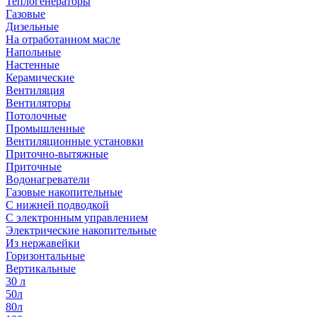
Теплогенераторы
Газовые
Дизельные
На отработанном масле
Напольные
Настенные
Керамические
Вентиляция
Вентиляторы
Потолочные
Промышленные
Вентиляционные установки
Приточно-вытяжные
Приточные
Водонагреватели
Газовые накопительные
С нижней подводкой
С электронным управлением
Электрические накопительные
Из нержавейки
Горизонтальные
Вертикальные
30 л
50л
80л