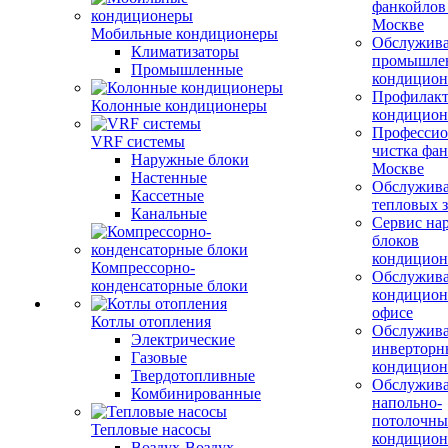
фанкойлов
Москве
Мобильные кондиционеры
Обслужив
Климатизаторы
промышле
Промышленные
кондицион
Профилакт
Колонные кондиционеры
кондицион
Профессио
VRF системы
чистка фан
Наружные блоки
Москве
Настенные
Обслужив
Кассетные
тепловых з
Канальные
Сервис на
блоков
кондицион
Компрессорно-
Обслужив
конденсаторные блоки
кондицион
офисе
Котлы отопления
Обслужив
Электрические
инверторн
Газовые
кондицион
Твердотопливные
Обслужив
Комбинированные
напольно-
потолочны
Тепловые насосы
кондицион
Воздух-Воздух