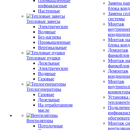
Промышленные
Замена на
инфракрасные
блока кон
Настенные
Замена сп
системы
Тепловые завесы
Монтаж
Электрические
внутренне
Водяные
кондицион
Без нагрева
Монтаж на
Промышленные
блока кон
Вертикальные
Демонтаж
фанкойлов
Тепловые пушки
Монтаж на
Дизельные
фанкойлов
Электрические
Демонтаж
Водяные
кондицион
Газовые
Монтаж
внутрипол
Теплогенераторы
конвектор
Газовые
Установка
Дизельные
тепловент
На отработанном
Подключе
масле
инфракрас
обогревате
Вентиляторы
Монтаж си
Потолочные
вентиляци