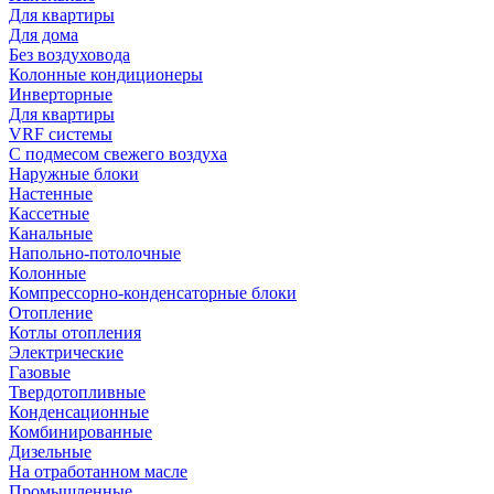
Для квартиры
Для дома
Без воздуховода
Колонные кондиционеры
Инверторные
Для квартиры
VRF системы
С подмесом свежего воздуха
Наружные блоки
Настенные
Кассетные
Канальные
Напольно-потолочные
Колонные
Компрессорно-конденсаторные блоки
Отопление
Котлы отопления
Электрические
Газовые
Твердотопливные
Конденсационные
Комбинированные
Дизельные
На отработанном масле
Промышленные