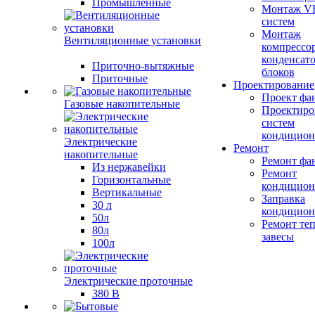
Промышленные
Монтаж V
систем
Монтаж
Вентиляционные установки
компрессо
конденсат
Приточно-вытяжные
блоков
Приточные
Проектирование
Проект фа
Газовые накопительные
Проектиро
систем
кондицион
Электрические
Ремонт
накопительные
Ремонт фа
Из нержавейки
Ремонт
Горизонтальные
кондицион
Вертикальные
Заправка
30 л
кондицион
50л
Ремонт те
80л
завесы
100л
Электрические проточные
380 В