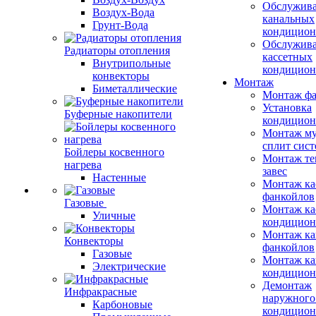
Обслужив
Воздух-Вода
канальных
Грунт-Вода
кондицион
Обслужив
Радиаторы отопления
кассетных
Внутрипольные
кондицион
конвекторы
Монтаж
Биметаллические
Монтаж фа
Установка
Буферные накопители
кондицион
Монтаж му
сплит сист
Бойлеры косвенного
Монтаж те
нагрева
завес
Настенные
Монтаж ка
фанкойлов
Газовые
Монтаж ка
Уличные
кондицион
Монтаж ка
Конвекторы
фанкойлов
Газовые
Монтаж ка
Электрические
кондицион
Демонтаж
Инфракрасные
наружного
Карбоновые
кондицион