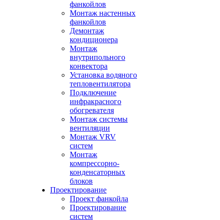
фанкойлов
Монтаж настенных
фанкойлов
Демонтаж
кондиционера
Монтаж
внутрипольного
конвектора
Установка водяного
тепловентилятора
Подключение
инфракрасного
обогревателя
Монтаж системы
вентиляции
Монтаж VRV
систем
Монтаж
компрессорно-
конденсаторных
блоков
Проектирование
Проект фанкойла
Проектирование
систем