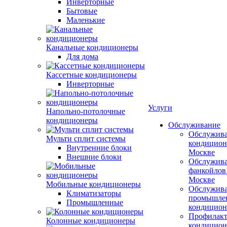
Инверторные
Бытовые
Маленькие
Канальные кондиционеры
Для дома
Кассетные кондиционеры
Инверторные
Услуги
Напольно-потолочные
кондиционеры
Обслуживание
Обслужив
Мульти сплит системы
кондицион
Внутренние блоки
Москве
Внешние блоки
Обслужив
фанкойлов
Москве
Мобильные кондиционеры
Обслужив
Климатизаторы
промышле
Промышленные
кондицион
Профилакт
Колонные кондиционеры
кондицион