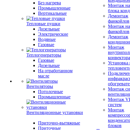
кондицион
Без нагрева
Монтаж на
Промышленные
блока кон
Вертикальные
Демонтаж
фанкойлов
Тепловые пушки
Монтаж на
Дизельные
фанкойлов
Электрические
Демонтаж
Водяные
кондицион
Газовые
Монтаж
внутрипол
Теплогенераторы
конвектор
Газовые
Установка
Дизельные
тепловент
На отработанном
Подключе
масле
инфракрас
обогревате
Вентиляторы
Монтаж си
Потолочные
вентиляци
Промышленные
Монтаж V
систем
Монтаж
Вентиляционные установки
компрессо
конденсат
Приточно-вытяжные
блоков
Приточные