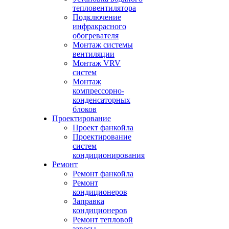
тепловентилятора
Подключение
инфракрасного
обогревателя
Монтаж системы
вентиляции
Монтаж VRV
систем
Монтаж
компрессорно-
конденсаторных
блоков
Проектирование
Проект фанкойла
Проектирование
систем
кондиционирования
Ремонт
Ремонт фанкойла
Ремонт
кондиционеров
Заправка
кондиционеров
Ремонт тепловой
завесы