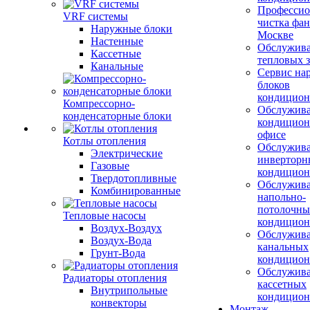
Профессио
VRF системы
чистка фан
Наружные блоки
Москве
Настенные
Обслужив
Кассетные
тепловых з
Канальные
Сервис на
блоков
кондицион
Компрессорно-
Обслужив
конденсаторные блоки
кондицион
офисе
Котлы отопления
Обслужив
Электрические
инверторн
Газовые
кондицион
Твердотопливные
Обслужив
Комбинированные
напольно-
потолочны
Тепловые насосы
кондицион
Воздух-Воздух
Обслужив
Воздух-Вода
канальных
Грунт-Вода
кондицион
Обслужив
Радиаторы отопления
кассетных
Внутрипольные
кондицион
конвекторы
Монтаж