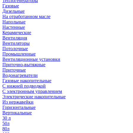
Теплогенераторы
Газовые
Дизельные
На отработанном масле
Напольные
Настенные
Керамические
Вентиляция
Вентиляторы
Потолочные
Промышленные
Вентиляционные установки
Приточно-вытяжные
Приточные
Водонагреватели
Газовые накопительные
С нижней подводкой
С электронным управлением
Электрические накопительные
Из нержавейки
Горизонтальные
Вертикальные
30 л
50л
80л