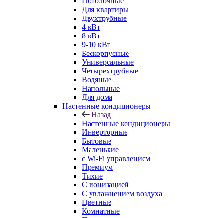
Потолочные
Для квартиры
Двухтрубные
4 кВт
8 кВт
9-10 кВт
Бескорпусные
Универсальные
Четырехтрубные
Водяные
Напольные
Для дома
Настенные кондиционеры
Назад
Настенные кондиционеры
Инверторные
Бытовые
Маленькие
с Wi-Fi управлением
Премиум
Тихие
С ионизацией
С увлажнением воздуха
Цветные
Комнатные