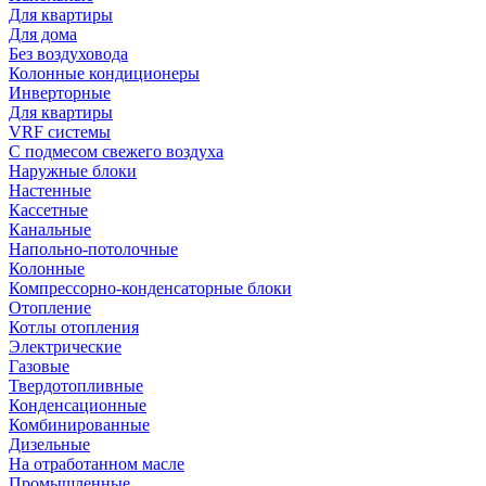
Для квартиры
Для дома
Без воздуховода
Колонные кондиционеры
Инверторные
Для квартиры
VRF системы
С подмесом свежего воздуха
Наружные блоки
Настенные
Кассетные
Канальные
Напольно-потолочные
Колонные
Компрессорно-конденсаторные блоки
Отопление
Котлы отопления
Электрические
Газовые
Твердотопливные
Конденсационные
Комбинированные
Дизельные
На отработанном масле
Промышленные