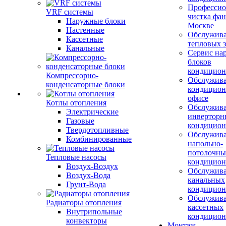
Профессио
VRF системы
чистка фан
Наружные блоки
Москве
Настенные
Обслужив
Кассетные
тепловых з
Канальные
Сервис на
блоков
кондицион
Компрессорно-
Обслужив
конденсаторные блоки
кондицион
офисе
Котлы отопления
Обслужив
Электрические
инверторн
Газовые
кондицион
Твердотопливные
Обслужив
Комбинированные
напольно-
потолочны
Тепловые насосы
кондицион
Воздух-Воздух
Обслужив
Воздух-Вода
канальных
Грунт-Вода
кондицион
Обслужив
Радиаторы отопления
кассетных
Внутрипольные
кондицион
конвекторы
Монтаж