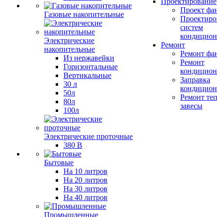
Проектирование
Проект фа
Газовые накопительные
Проектиро
систем
кондицион
Электрические
Ремонт
накопительные
Ремонт фа
Из нержавейки
Ремонт
Горизонтальные
кондицион
Вертикальные
Заправка
30 л
кондицион
50л
Ремонт те
80л
завесы
100л
Электрические проточные
380 В
Бытовые
На 10 литров
На 20 литров
На 30 литров
На 40 литров
Промышленные