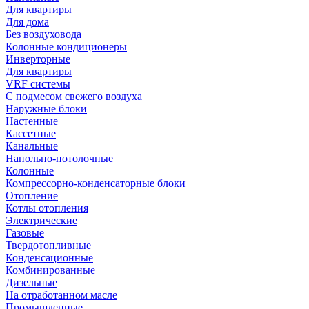
Для квартиры
Для дома
Без воздуховода
Колонные кондиционеры
Инверторные
Для квартиры
VRF системы
С подмесом свежего воздуха
Наружные блоки
Настенные
Кассетные
Канальные
Напольно-потолочные
Колонные
Компрессорно-конденсаторные блоки
Отопление
Котлы отопления
Электрические
Газовые
Твердотопливные
Конденсационные
Комбинированные
Дизельные
На отработанном масле
Промышленные