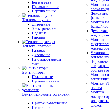
кондицион
Без нагрева
Монтаж на
Промышленные
блока кон
Вертикальные
Демонтаж
фанкойлов
Тепловые пушки
Монтаж на
Дизельные
фанкойлов
Электрические
Демонтаж
Водяные
кондицион
Газовые
Монтаж
внутрипол
Теплогенераторы
конвектор
Газовые
Установка
Дизельные
тепловент
На отработанном
Подключе
масле
инфракрас
обогревате
Вентиляторы
Монтаж си
Потолочные
вентиляци
Промышленные
Монтаж V
систем
Монтаж
Вентиляционные установки
компрессо
конденсат
Приточно-вытяжные
блоков
Приточные