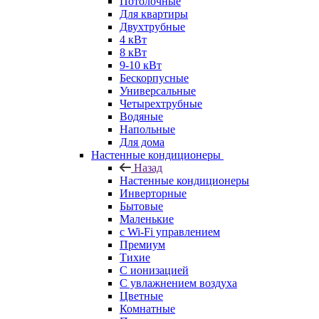
Потолочные
Для квартиры
Двухтрубные
4 кВт
8 кВт
9-10 кВт
Бескорпусные
Универсальные
Четырехтрубные
Водяные
Напольные
Для дома
Настенные кондиционеры
Назад
Настенные кондиционеры
Инверторные
Бытовые
Маленькие
с Wi-Fi управлением
Премиум
Тихие
С ионизацией
С увлажнением воздуха
Цветные
Комнатные