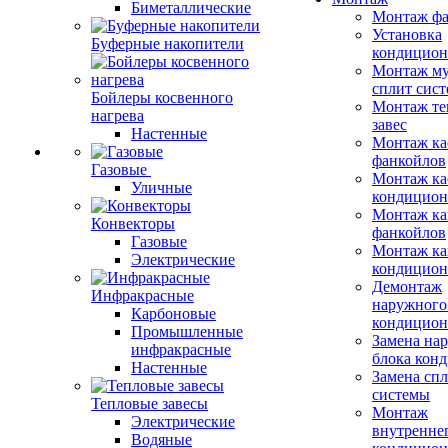
Биметаллические
Монтаж фа
Установка
Буферные накопители
кондицион
Монтаж му
сплит сист
Бойлеры косвенного
Монтаж те
нагрева
завес
Настенные
Монтаж ка
фанкойлов
Газовые
Монтаж ка
Уличные
кондицион
Монтаж ка
Конвекторы
фанкойлов
Газовые
Монтаж ка
Электрические
кондицион
Демонтаж
Инфракрасные
наружного
Карбоновые
кондицион
Промышленные
Замена на
инфракрасные
блока кон
Настенные
Замена сп
системы
Тепловые завесы
Монтаж
Электрические
внутренне
Водяные