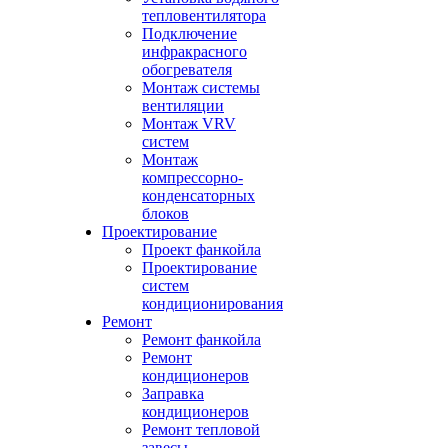
тепловентилятора
Подключение
инфракрасного
обогревателя
Монтаж системы
вентиляции
Монтаж VRV
систем
Монтаж
компрессорно-
конденсаторных
блоков
Проектирование
Проект фанкойла
Проектирование
систем
кондиционирования
Ремонт
Ремонт фанкойла
Ремонт
кондиционеров
Заправка
кондиционеров
Ремонт тепловой
завесы