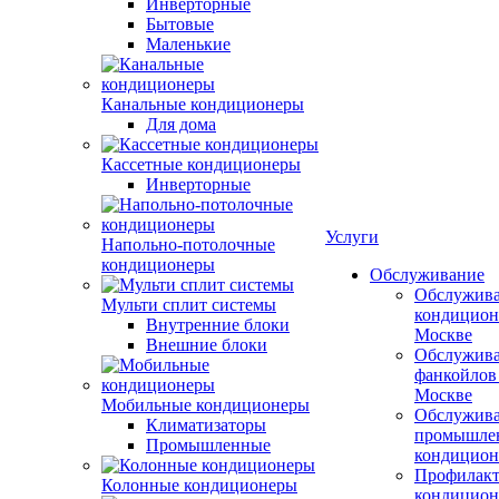
Инверторные
Бытовые
Маленькие
Канальные кондиционеры
Для дома
Кассетные кондиционеры
Инверторные
Услуги
Напольно-потолочные
кондиционеры
Обслуживание
Обслужив
Мульти сплит системы
кондицион
Внутренние блоки
Москве
Внешние блоки
Обслужив
фанкойлов
Москве
Мобильные кондиционеры
Обслужив
Климатизаторы
промышле
Промышленные
кондицион
Профилакт
Колонные кондиционеры
кондицион