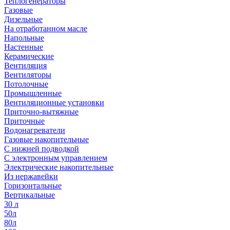
Теплогенераторы
Газовые
Дизельные
На отработанном масле
Напольные
Настенные
Керамические
Вентиляция
Вентиляторы
Потолочные
Промышленные
Вентиляционные установки
Приточно-вытяжные
Приточные
Водонагреватели
Газовые накопительные
С нижней подводкой
С электронным управлением
Электрические накопительные
Из нержавейки
Горизонтальные
Вертикальные
30 л
50л
80л