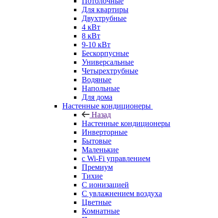
Потолочные
Для квартиры
Двухтрубные
4 кВт
8 кВт
9-10 кВт
Бескорпусные
Универсальные
Четырехтрубные
Водяные
Напольные
Для дома
Настенные кондиционеры
Назад
Настенные кондиционеры
Инверторные
Бытовые
Маленькие
с Wi-Fi управлением
Премиум
Тихие
С ионизацией
С увлажнением воздуха
Цветные
Комнатные