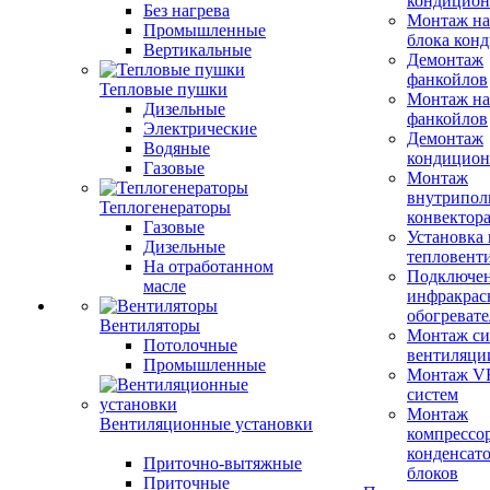
кондицион
Без нагрева
Монтаж на
Промышленные
блока кон
Вертикальные
Демонтаж
фанкойлов
Тепловые пушки
Монтаж на
Дизельные
фанкойлов
Электрические
Демонтаж
Водяные
кондицион
Газовые
Монтаж
внутрипол
Теплогенераторы
конвектор
Газовые
Установка
Дизельные
тепловент
На отработанном
Подключе
масле
инфракрас
обогревате
Вентиляторы
Монтаж си
Потолочные
вентиляци
Промышленные
Монтаж V
систем
Монтаж
Вентиляционные установки
компрессо
конденсат
Приточно-вытяжные
блоков
Приточные