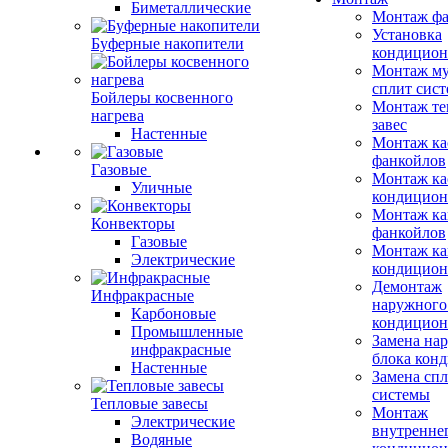
Биметаллические
Монтаж фа
Установка
Буферные накопители
кондицион
Монтаж му
сплит сист
Бойлеры косвенного
Монтаж те
нагрева
завес
Настенные
Монтаж ка
фанкойлов
Газовые
Монтаж ка
Уличные
кондицион
Монтаж ка
Конвекторы
фанкойлов
Газовые
Монтаж ка
Электрические
кондицион
Демонтаж
Инфракрасные
наружного
Карбоновые
кондицион
Промышленные
Замена на
инфракрасные
блока кон
Настенные
Замена сп
системы
Тепловые завесы
Монтаж
Электрические
внутренне
Водяные