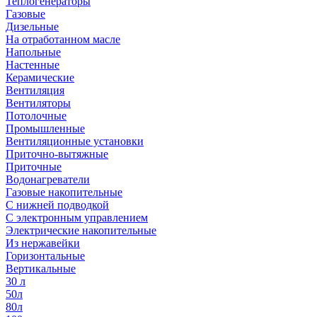
Теплогенераторы
Газовые
Дизельные
На отработанном масле
Напольные
Настенные
Керамические
Вентиляция
Вентиляторы
Потолочные
Промышленные
Вентиляционные установки
Приточно-вытяжные
Приточные
Водонагреватели
Газовые накопительные
С нижней подводкой
С электронным управлением
Электрические накопительные
Из нержавейки
Горизонтальные
Вертикальные
30 л
50л
80л