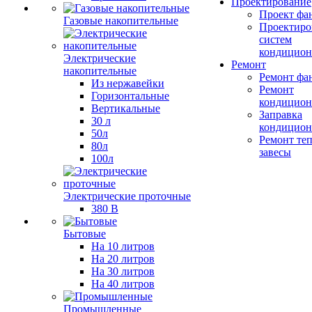
Проектирование
Проект фа
Газовые накопительные
Проектиро
систем
кондицион
Электрические
Ремонт
накопительные
Ремонт фа
Из нержавейки
Ремонт
Горизонтальные
кондицион
Вертикальные
Заправка
30 л
кондицион
50л
Ремонт те
80л
завесы
100л
Электрические проточные
380 В
Бытовые
На 10 литров
На 20 литров
На 30 литров
На 40 литров
Промышленные