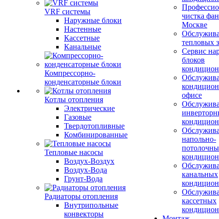
Профессио
VRF системы
чистка фан
Наружные блоки
Москве
Настенные
Обслужив
Кассетные
тепловых з
Канальные
Сервис на
блоков
кондицион
Компрессорно-
Обслужив
конденсаторные блоки
кондицион
офисе
Котлы отопления
Обслужив
Электрические
инверторн
Газовые
кондицион
Твердотопливные
Обслужив
Комбинированные
напольно-
потолочны
Тепловые насосы
кондицион
Воздух-Воздух
Обслужив
Воздух-Вода
канальных
Грунт-Вода
кондицион
Обслужив
Радиаторы отопления
кассетных
Внутрипольные
кондицион
конвекторы
Монтаж