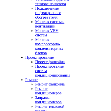
тепловентилятора
Подключение
инфракрасного
обогревателя
Монтаж системы
вентиляции
Монтаж VRV
систем
Монтаж
компрессорно-
конденсаторных
блоков
Проектирование
Проект фанкойла
Проектирование
систем
кондиционирования
Ремонт
Ремонт фанкойла
Ремонт
кондиционеров
Заправка
кондиционеров
Ремонт тепловой
завесы