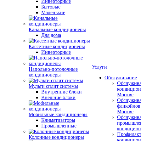
Инверторные
Бытовые
Маленькие
Канальные кондиционеры
Для дома
Кассетные кондиционеры
Инверторные
Услуги
Напольно-потолочные
кондиционеры
Обслуживание
Обслужив
Мульти сплит системы
кондицион
Внутренние блоки
Москве
Внешние блоки
Обслужив
фанкойлов
Москве
Мобильные кондиционеры
Обслужив
Климатизаторы
промышле
Промышленные
кондицион
Профилакт
Колонные кондиционеры
кондицион