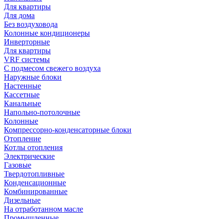
Для квартиры
Для дома
Без воздуховода
Колонные кондиционеры
Инверторные
Для квартиры
VRF системы
С подмесом свежего воздуха
Наружные блоки
Настенные
Кассетные
Канальные
Напольно-потолочные
Колонные
Компрессорно-конденсаторные блоки
Отопление
Котлы отопления
Электрические
Газовые
Твердотопливные
Конденсационные
Комбинированные
Дизельные
На отработанном масле
Промышленные