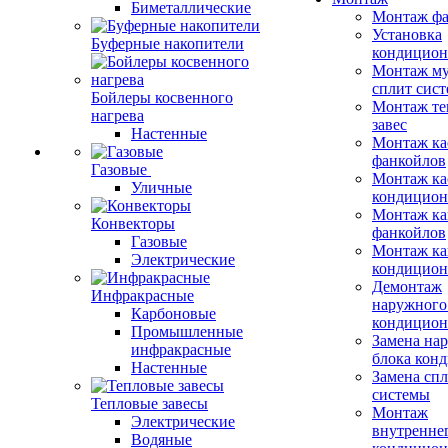
Биметаллические
Монтаж фа
Установка
Буферные накопители
кондицион
Монтаж му
сплит сист
Бойлеры косвенного
Монтаж те
нагрева
завес
Настенные
Монтаж ка
фанкойлов
Газовые
Монтаж ка
Уличные
кондицион
Монтаж ка
Конвекторы
фанкойлов
Газовые
Монтаж ка
Электрические
кондицион
Демонтаж
Инфракрасные
наружного
Карбоновые
кондицион
Промышленные
Замена на
инфракрасные
блока кон
Настенные
Замена сп
системы
Тепловые завесы
Монтаж
Электрические
внутренне
Водяные