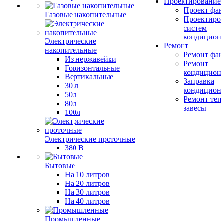
Проектирование
Проект фа
Газовые накопительные
Проектиро
систем
кондицион
Электрические
Ремонт
накопительные
Ремонт фа
Из нержавейки
Ремонт
Горизонтальные
кондицион
Вертикальные
Заправка
30 л
кондицион
50л
Ремонт те
80л
завесы
100л
Электрические проточные
380 В
Бытовые
На 10 литров
На 20 литров
На 30 литров
На 40 литров
Промышленные