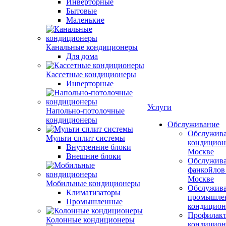
Инверторные
Бытовые
Маленькие
Канальные кондиционеры
Для дома
Кассетные кондиционеры
Инверторные
Услуги
Напольно-потолочные
кондиционеры
Обслуживание
Обслужив
Мульти сплит системы
кондицион
Внутренние блоки
Москве
Внешние блоки
Обслужив
фанкойлов
Москве
Мобильные кондиционеры
Обслужив
Климатизаторы
промышле
Промышленные
кондицион
Профилакт
Колонные кондиционеры
кондицион