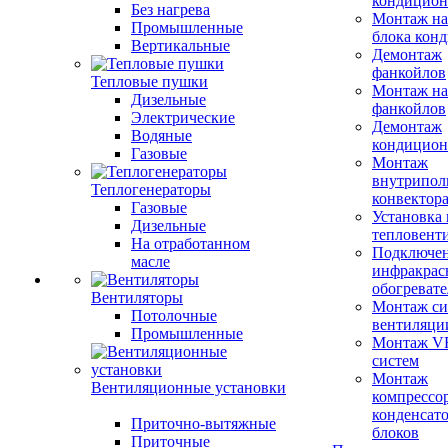
кондицион
Без нагрева
Монтаж на
Промышленные
блока кон
Вертикальные
Демонтаж
фанкойлов
Тепловые пушки
Монтаж на
Дизельные
фанкойлов
Электрические
Демонтаж
Водяные
кондицион
Газовые
Монтаж
внутрипол
Теплогенераторы
конвектор
Газовые
Установка
Дизельные
тепловент
На отработанном
Подключе
масле
инфракрас
обогревате
Вентиляторы
Монтаж си
Потолочные
вентиляци
Промышленные
Монтаж V
систем
Монтаж
Вентиляционные установки
компрессо
конденсат
Приточно-вытяжные
блоков
Приточные