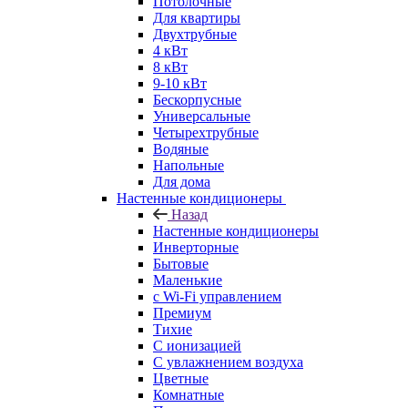
Потолочные
Для квартиры
Двухтрубные
4 кВт
8 кВт
9-10 кВт
Бескорпусные
Универсальные
Четырехтрубные
Водяные
Напольные
Для дома
Настенные кондиционеры
Назад
Настенные кондиционеры
Инверторные
Бытовые
Маленькие
с Wi-Fi управлением
Премиум
Тихие
С ионизацией
С увлажнением воздуха
Цветные
Комнатные