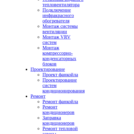
тепловентилятора
Подключение
инфракрасного
обогревателя
Монтаж системы
вентиляции
Монтаж VRV
систем
Монтаж
компрессорно-
конденсаторных
блоков
Проектирование
Проект фанкойла
Проектирование
систем
кондиционирования
Ремонт
Ремонт фанкойла
Ремонт
кондиционеров
Заправка
кондиционеров
Ремонт тепловой
завесы