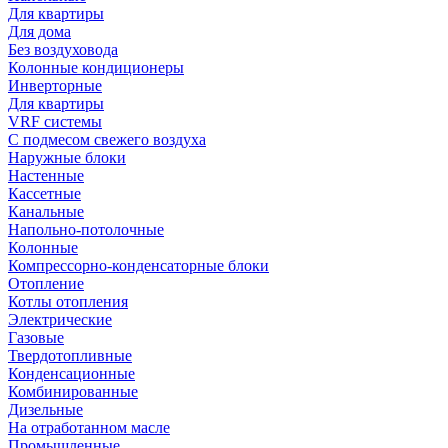
Для квартиры
Для дома
Без воздуховода
Колонные кондиционеры
Инверторные
Для квартиры
VRF системы
С подмесом свежего воздуха
Наружные блоки
Настенные
Кассетные
Канальные
Напольно-потолочные
Колонные
Компрессорно-конденсаторные блоки
Отопление
Котлы отопления
Электрические
Газовые
Твердотопливные
Конденсационные
Комбинированные
Дизельные
На отработанном масле
Промышленные