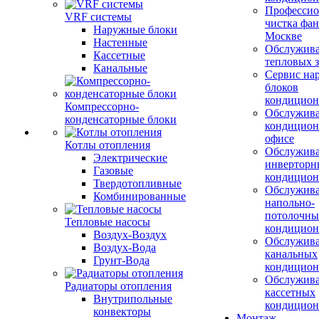
Профессио
VRF системы
чистка фан
Наружные блоки
Москве
Настенные
Обслужив
Кассетные
тепловых з
Канальные
Сервис на
блоков
кондицион
Компрессорно-
Обслужив
конденсаторные блоки
кондицион
офисе
Котлы отопления
Обслужив
Электрические
инверторн
Газовые
кондицион
Твердотопливные
Обслужив
Комбинированные
напольно-
потолочны
Тепловые насосы
кондицион
Воздух-Воздух
Обслужив
Воздух-Вода
канальных
Грунт-Вода
кондицион
Обслужив
Радиаторы отопления
кассетных
Внутрипольные
кондицион
конвекторы
Монтаж