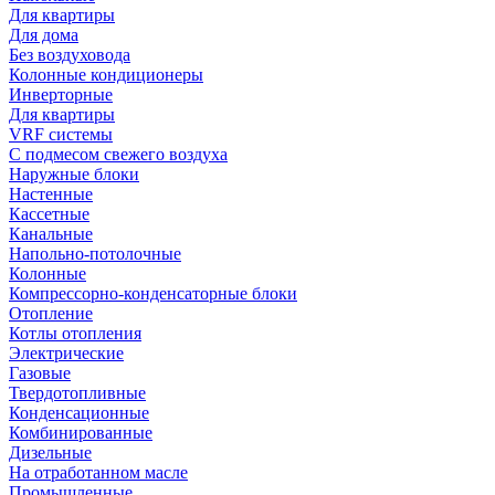
Для квартиры
Для дома
Без воздуховода
Колонные кондиционеры
Инверторные
Для квартиры
VRF системы
С подмесом свежего воздуха
Наружные блоки
Настенные
Кассетные
Канальные
Напольно-потолочные
Колонные
Компрессорно-конденсаторные блоки
Отопление
Котлы отопления
Электрические
Газовые
Твердотопливные
Конденсационные
Комбинированные
Дизельные
На отработанном масле
Промышленные