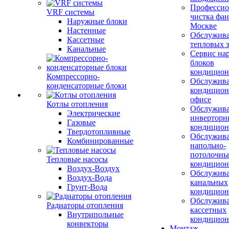
Профессио
VRF системы
чистка фан
Наружные блоки
Москве
Настенные
Обслужив
Кассетные
тепловых з
Канальные
Сервис на
блоков
кондицион
Компрессорно-
Обслужив
конденсаторные блоки
кондицион
офисе
Котлы отопления
Обслужив
Электрические
инверторн
Газовые
кондицион
Твердотопливные
Обслужив
Комбинированные
напольно-
потолочны
Тепловые насосы
кондицион
Воздух-Воздух
Обслужив
Воздух-Вода
канальных
Грунт-Вода
кондицион
Обслужив
Радиаторы отопления
кассетных
Внутрипольные
кондицион
конвекторы
Монтаж