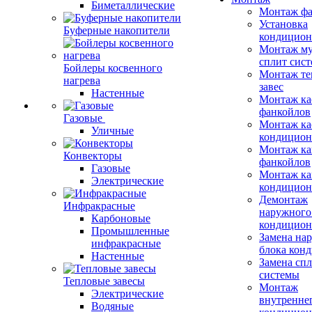
Биметаллические
Монтаж фа
Установка
Буферные накопители
кондицион
Монтаж му
сплит сист
Бойлеры косвенного
Монтаж те
нагрева
завес
Настенные
Монтаж ка
фанкойлов
Газовые
Монтаж ка
Уличные
кондицион
Монтаж ка
Конвекторы
фанкойлов
Газовые
Монтаж ка
Электрические
кондицион
Демонтаж
Инфракрасные
наружного
Карбоновые
кондицион
Промышленные
Замена на
инфракрасные
блока кон
Настенные
Замена сп
системы
Тепловые завесы
Монтаж
Электрические
внутренне
Водяные