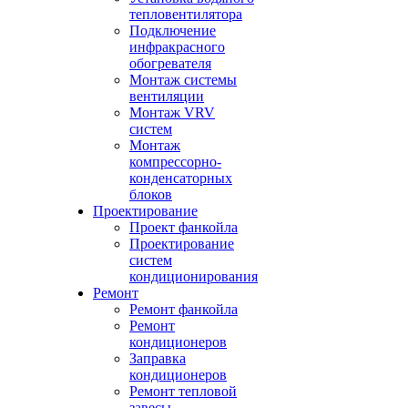
тепловентилятора
Подключение
инфракрасного
обогревателя
Монтаж системы
вентиляции
Монтаж VRV
систем
Монтаж
компрессорно-
конденсаторных
блоков
Проектирование
Проект фанкойла
Проектирование
систем
кондиционирования
Ремонт
Ремонт фанкойла
Ремонт
кондиционеров
Заправка
кондиционеров
Ремонт тепловой
завесы