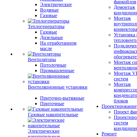
фанкойлов
Электрические
Демонтаж
Водяные
кондицион
Газовые
Монтаж
внутрипол
Теплогенераторы
конвектор
Газовые
Установка
Дизельные
тепловент
На отработанном
Подключе
масле
инфракрас
обогревате
Вентиляторы
Монтаж си
Потолочные
вентиляци
Промышленные
Монтаж V
систем
Монтаж
Вентиляционные установки
компрессо
конденсат
Приточно-вытяжные
блоков
Приточные
Проектирование
Проект фа
Газовые накопительные
Проектиро
систем
кондицион
Электрические
Ремонт
накопительные