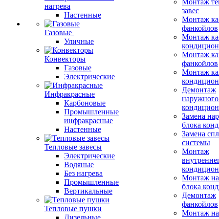
Монтаж те
нагрева
завес
Настенные
Монтаж ка
фанкойлов
Газовые
Монтаж ка
Уличные
кондицион
Монтаж ка
Конвекторы
фанкойлов
Газовые
Монтаж ка
Электрические
кондицион
Демонтаж
Инфракрасные
наружного
Карбоновые
кондицион
Промышленные
Замена на
инфракрасные
блока кон
Настенные
Замена сп
системы
Тепловые завесы
Монтаж
Электрические
внутренне
Водяные
кондицион
Без нагрева
Монтаж на
Промышленные
блока кон
Вертикальные
Демонтаж
фанкойлов
Тепловые пушки
Монтаж на
Дизельные