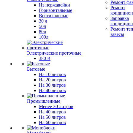
Ремонт фа
Из нержавейки
Ремонт
Горизонтальные
кондицион
Вертикальные
Заправка
30 л
кондицион
50л
Ремонт те
80л
завесы
100л
Электрические проточные
380 В
Бытовые
На 10 литров
На 20 литров
На 30 литров
На 40 литров
Промышленные
Менее 30 литров
На 40 литров
На 50 литров
На 60 литров