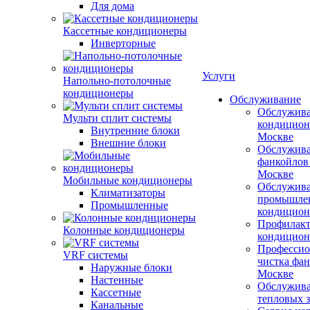
Для дома
Кассетные кондиционеры
Инверторные
Услуги
Напольно-потолочные
кондиционеры
Обслуживание
Обслужив
Мульти сплит системы
кондицион
Внутренние блоки
Москве
Внешние блоки
Обслужив
фанкойлов
Москве
Мобильные кондиционеры
Обслужив
Климатизаторы
промышле
Промышленные
кондицион
Профилакт
Колонные кондиционеры
кондицион
Профессио
VRF системы
чистка фан
Наружные блоки
Москве
Настенные
Обслужив
Кассетные
тепловых з
Канальные