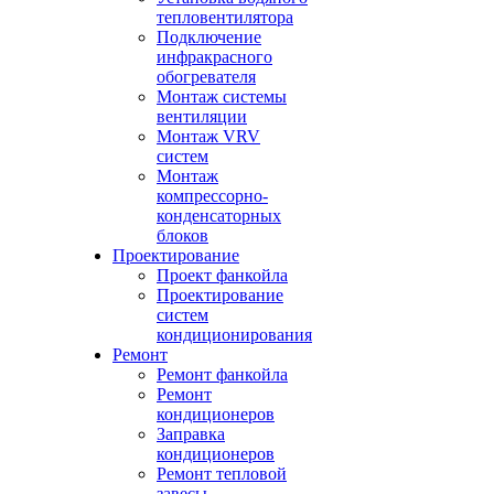
тепловентилятора
Подключение
инфракрасного
обогревателя
Монтаж системы
вентиляции
Монтаж VRV
систем
Монтаж
компрессорно-
конденсаторных
блоков
Проектирование
Проект фанкойла
Проектирование
систем
кондиционирования
Ремонт
Ремонт фанкойла
Ремонт
кондиционеров
Заправка
кондиционеров
Ремонт тепловой
завесы