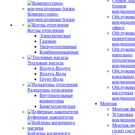
Сервис на
блоков
кондицион
Компрессорно-
Обслужив
конденсаторные блоки
кондицион
офисе
Котлы отопления
Обслужив
Электрические
инверторн
Газовые
кондицион
Твердотопливные
Обслужив
Комбинированные
напольно-
потолочны
Тепловые насосы
кондицион
Воздух-Воздух
Обслужив
Воздух-Вода
канальных
Грунт-Вода
кондицион
Обслужив
Радиаторы отопления
кассетных
Внутрипольные
кондицион
конвекторы
Монтаж
Биметаллические
Монтаж фа
Установка
Буферные накопители
кондицион
Монтаж му
сплит сист
Бойлеры косвенного