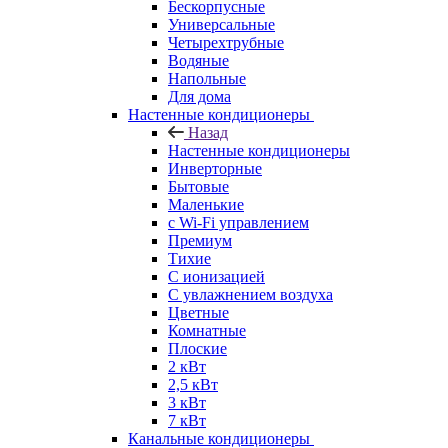
Бескорпусные
Универсальные
Четырехтрубные
Водяные
Напольные
Для дома
Настенные кондиционеры
Назад
Настенные кондиционеры
Инверторные
Бытовые
Маленькие
с Wi-Fi управлением
Премиум
Тихие
С ионизацией
С увлажнением воздуха
Цветные
Комнатные
Плоские
2 кВт
2,5 кВт
3 кВт
7 кВт
Канальные кондиционеры