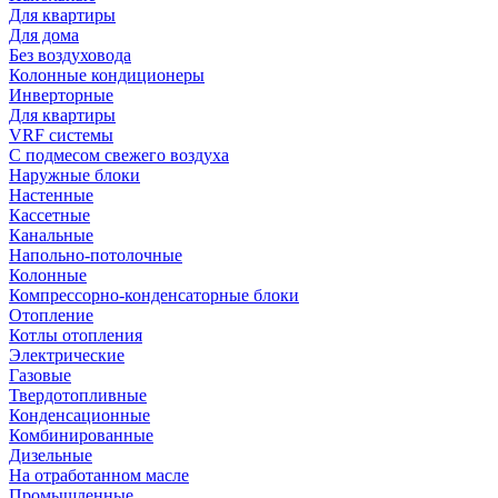
Для квартиры
Для дома
Без воздуховода
Колонные кондиционеры
Инверторные
Для квартиры
VRF системы
С подмесом свежего воздуха
Наружные блоки
Настенные
Кассетные
Канальные
Напольно-потолочные
Колонные
Компрессорно-конденсаторные блоки
Отопление
Котлы отопления
Электрические
Газовые
Твердотопливные
Конденсационные
Комбинированные
Дизельные
На отработанном масле
Промышленные