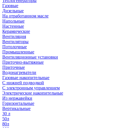
Теплогенераторы
Газовые
Дизельные
На отработанном масле
Напольные
Настенные
Керамические
Вентиляция
Вентиляторы
Потолочные
Промышленные
Вентиляционные установки
Приточно-вытяжные
Приточные
Водонагреватели
Газовые накопительные
С нижней подводкой
С электронным управлением
Электрические накопительные
Из нержавейки
Горизонтальные
Вертикальные
30 л
50л
80л