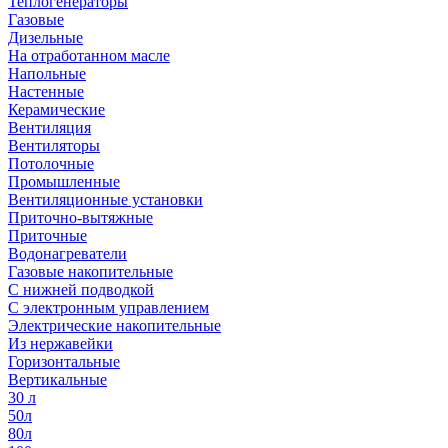
Теплогенераторы
Газовые
Дизельные
На отработанном масле
Напольные
Настенные
Керамические
Вентиляция
Вентиляторы
Потолочные
Промышленные
Вентиляционные установки
Приточно-вытяжные
Приточные
Водонагреватели
Газовые накопительные
С нижней подводкой
С электронным управлением
Электрические накопительные
Из нержавейки
Горизонтальные
Вертикальные
30 л
50л
80л