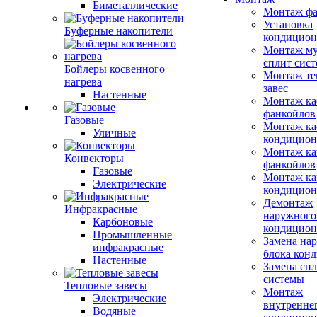
Биметаллические
Монтаж фа
Установка
Буферные накопители
кондицион
Монтаж му
сплит сист
Бойлеры косвенного
Монтаж те
нагрева
завес
Настенные
Монтаж ка
фанкойлов
Газовые
Монтаж ка
Уличные
кондицион
Монтаж ка
Конвекторы
фанкойлов
Газовые
Монтаж ка
Электрические
кондицион
Демонтаж
Инфракрасные
наружного
Карбоновые
кондицион
Промышленные
Замена на
инфракрасные
блока кон
Настенные
Замена сп
системы
Тепловые завесы
Монтаж
Электрические
внутренне
Водяные