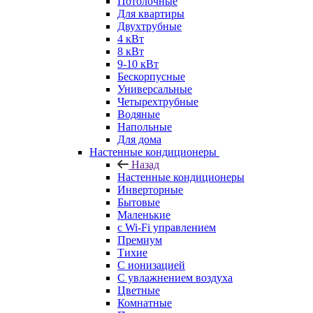
Потолочные
Для квартиры
Двухтрубные
4 кВт
8 кВт
9-10 кВт
Бескорпусные
Универсальные
Четырехтрубные
Водяные
Напольные
Для дома
Настенные кондиционеры
Назад
Настенные кондиционеры
Инверторные
Бытовые
Маленькие
с Wi-Fi управлением
Премиум
Тихие
С ионизацией
С увлажнением воздуха
Цветные
Комнатные