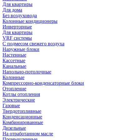
Для квартиры
Для дома
Без воздуховода
Колонные кондиционеры
Инверторные
Для квартиры
VRF системы
С подмесом свежего воздуха
Наружные блоки
Настенные
Кассетные
Канальные
Напольно-потолочные
Колонные
Компрессорно-конденсаторные блоки
Отопление
Котлы отопления
Электрические
Газовые
Твердотопливные
Конденсационные
Комбинированные
Дизельные
На отработанном масле
Промышленные