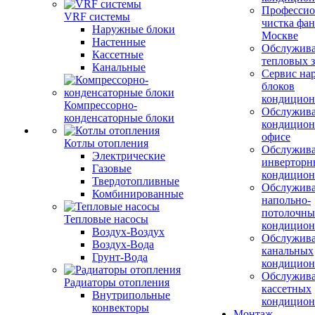
Профессио
VRF системы
чистка фан
Наружные блоки
Москве
Настенные
Обслужив
Кассетные
тепловых з
Канальные
Сервис на
блоков
кондицион
Компрессорно-
Обслужив
конденсаторные блоки
кондицион
офисе
Котлы отопления
Обслужив
Электрические
инверторн
Газовые
кондицион
Твердотопливные
Обслужив
Комбинированные
напольно-
потолочны
Тепловые насосы
кондицион
Воздух-Воздух
Обслужив
Воздух-Вода
канальных
Грунт-Вода
кондицион
Обслужив
Радиаторы отопления
кассетных
Внутрипольные
кондицион
конвекторы
Монтаж