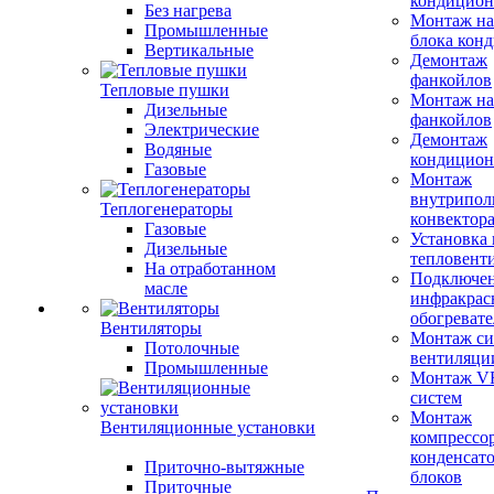
кондицион
Без нагрева
Монтаж на
Промышленные
блока кон
Вертикальные
Демонтаж
фанкойлов
Тепловые пушки
Монтаж на
Дизельные
фанкойлов
Электрические
Демонтаж
Водяные
кондицион
Газовые
Монтаж
внутрипол
Теплогенераторы
конвектор
Газовые
Установка
Дизельные
тепловент
На отработанном
Подключе
масле
инфракрас
обогревате
Вентиляторы
Монтаж си
Потолочные
вентиляци
Промышленные
Монтаж V
систем
Монтаж
Вентиляционные установки
компрессо
конденсат
Приточно-вытяжные
блоков
Приточные