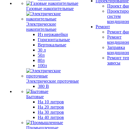
Проектирование
Проект фа
Газовые накопительные
Проектиро
систем
кондицион
Электрические
Ремонт
накопительные
Ремонт фа
Из нержавейки
Ремонт
Горизонтальные
кондицион
Вертикальные
Заправка
30 л
кондицион
50л
Ремонт те
80л
завесы
100л
Электрические проточные
380 В
Бытовые
На 10 литров
На 20 литров
На 30 литров
На 40 литров
Промышленные