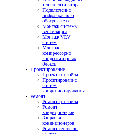
тепловентилятора
Подключение
инфракрасного
обогревателя
Монтаж системы
вентиляции
Монтаж VRV
систем
Монтаж
компрессорно-
конденсаторных
блоков
Проектирование
Проект фанкойла
Проектирование
систем
кондиционирования
Ремонт
Ремонт фанкойла
Ремонт
кондиционеров
Заправка
кондиционеров
Ремонт тепловой
завесы