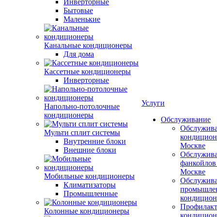
Инверторные
Бытовые
Маленькие
Канальные кондиционеры
Для дома
Кассетные кондиционеры
Инверторные
Услуги
Напольно-потолочные
кондиционеры
Обслуживание
Обслужив
Мульти сплит системы
кондицион
Внутренние блоки
Москве
Внешние блоки
Обслужив
фанкойлов
Москве
Мобильные кондиционеры
Обслужив
Климатизаторы
промышле
Промышленные
кондицион
Профилакт
Колонные кондиционеры
кондицион