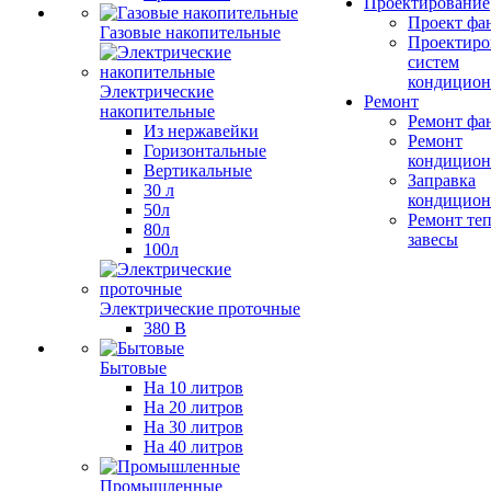
Проектирование
Проект фа
Газовые накопительные
Проектиро
систем
кондицион
Электрические
Ремонт
накопительные
Ремонт фа
Из нержавейки
Ремонт
Горизонтальные
кондицион
Вертикальные
Заправка
30 л
кондицион
50л
Ремонт те
80л
завесы
100л
Электрические проточные
380 В
Бытовые
На 10 литров
На 20 литров
На 30 литров
На 40 литров
Промышленные