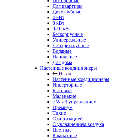
Потолочные
Для квартиры
Двухтрубные
4 кВт
8 кВт
9-10 кВт
Бескорпусные
Универсальные
Четырехтрубные
Водяные
Напольные
Для дома
Настенные кондиционеры
Назад
Настенные кондиционеры
Инверторные
Бытовые
Маленькие
с Wi-Fi управлением
Премиум
Тихие
С ионизацией
С увлажнением воздуха
Цветные
Комнатные