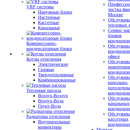
Профессио
VRF системы
чистка фан
Наружные блоки
Москве
Настенные
Обслужив
Кассетные
тепловых з
Канальные
Сервис на
блоков
кондицион
Компрессорно-
Обслужив
конденсаторные блоки
кондицион
офисе
Котлы отопления
Обслужив
Электрические
инверторн
Газовые
кондицион
Твердотопливные
Обслужив
Комбинированные
напольно-
потолочны
Тепловые насосы
кондицион
Воздух-Воздух
Обслужив
Воздух-Вода
канальных
Грунт-Вода
кондицион
Обслужив
Радиаторы отопления
кассетных
Внутрипольные
кондицион
конвекторы
Монтаж