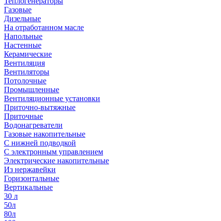
Теплогенераторы
Газовые
Дизельные
На отработанном масле
Напольные
Настенные
Керамические
Вентиляция
Вентиляторы
Потолочные
Промышленные
Вентиляционные установки
Приточно-вытяжные
Приточные
Водонагреватели
Газовые накопительные
С нижней подводкой
С электронным управлением
Электрические накопительные
Из нержавейки
Горизонтальные
Вертикальные
30 л
50л
80л