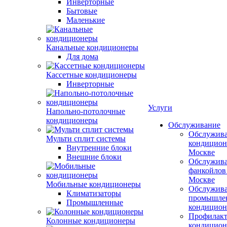
Инверторные
Бытовые
Маленькие
Канальные кондиционеры
Для дома
Кассетные кондиционеры
Инверторные
Услуги
Напольно-потолочные
кондиционеры
Обслуживание
Обслужив
Мульти сплит системы
кондицион
Внутренние блоки
Москве
Внешние блоки
Обслужив
фанкойлов
Москве
Мобильные кондиционеры
Обслужив
Климатизаторы
промышле
Промышленные
кондицион
Профилакт
Колонные кондиционеры
кондицион