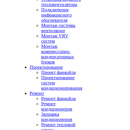
тепловентилятора
Подключение
инфракрасного
обогревателя
Монтаж системы
вентиляции
Монтаж VRV
систем
Монтаж
компрессорно-
конденсаторных
блоков
Проектирование
Проект фанкойла
Проектирование
систем
кондиционирования
Ремонт
Ремонт фанкойла
Ремонт
кондиционеров
Заправка
кондиционеров
Ремонт тепловой
завесы