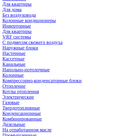
Для квартиры
Для дома
Без воздуховода
Колонные кондиционеры
Инверторные
Для квартиры
VRF системы
С подмесом свежего воздуха
Наружные блоки
Настенные
Кассетные
Канальные
Напольно-потолочные
Колонные
Компрессорно-конденсаторные блоки
Отопление
Котлы отопления
Электрические
Газовые
Твердотопливные
Конденсационные
Комбинированные
Дизельные
На отработанном масле
Промышленные