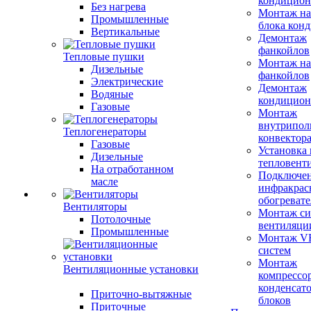
кондицион
Без нагрева
Монтаж на
Промышленные
блока кон
Вертикальные
Демонтаж
фанкойлов
Тепловые пушки
Монтаж на
Дизельные
фанкойлов
Электрические
Демонтаж
Водяные
кондицион
Газовые
Монтаж
внутрипол
Теплогенераторы
конвектор
Газовые
Установка
Дизельные
тепловент
На отработанном
Подключе
масле
инфракрас
обогревате
Вентиляторы
Монтаж си
Потолочные
вентиляци
Промышленные
Монтаж V
систем
Монтаж
Вентиляционные установки
компрессо
конденсат
Приточно-вытяжные
блоков
Приточные