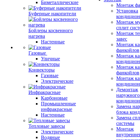
Биметаллические
Монтаж фа
Установка
Буферные накопители
кондицион
Монтаж му
сплит сист
Бойлеры косвенного
Монтаж те
нагрева
завес
Настенные
Монтаж ка
фанкойлов
Газовые
Монтаж ка
Уличные
кондицион
Монтаж ка
Конвекторы
фанкойлов
Газовые
Монтаж ка
Электрические
кондицион
Демонтаж
Инфракрасные
наружного
Карбоновые
кондицион
Промышленные
Замена на
инфракрасные
блока кон
Настенные
Замена сп
системы
Тепловые завесы
Монтаж
Электрические
внутренне
Водяные