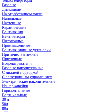
Теплогенераторы
Газовые
Дизельные
На отработанном масле
Напольные
Настенные
Керамические
Вентиляция
Вентиляторы
Потолочные
Промышленные
Вентиляционные установки
Приточно-вытяжные
Приточные
Водонагреватели
Газовые накопительные
С нижней подводкой
С электронным управлением
Электрические накопительные
Из нержавейки
Горизонтальные
Вертикальные
30 л
50л
80л