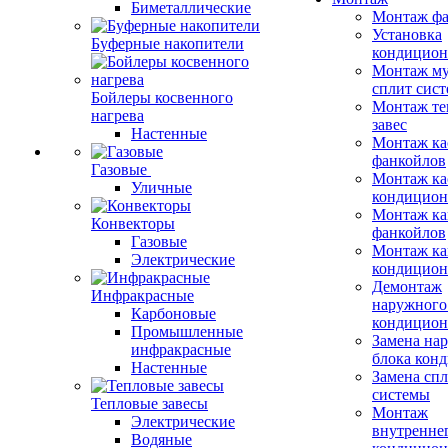
Биметаллические
Монтаж фа
Установка
Буферные накопители
кондицион
Монтаж му
сплит сист
Бойлеры косвенного
Монтаж те
нагрева
завес
Настенные
Монтаж ка
фанкойлов
Газовые
Монтаж ка
Уличные
кондицион
Монтаж ка
Конвекторы
фанкойлов
Газовые
Монтаж ка
Электрические
кондицион
Демонтаж
Инфракрасные
наружного
Карбоновые
кондицион
Промышленные
Замена на
инфракрасные
блока кон
Настенные
Замена сп
системы
Тепловые завесы
Монтаж
Электрические
внутренне
Водяные