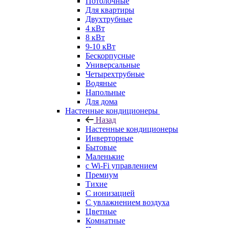
Потолочные
Для квартиры
Двухтрубные
4 кВт
8 кВт
9-10 кВт
Бескорпусные
Универсальные
Четырехтрубные
Водяные
Напольные
Для дома
Настенные кондиционеры
Назад
Настенные кондиционеры
Инверторные
Бытовые
Маленькие
с Wi-Fi управлением
Премиум
Тихие
С ионизацией
С увлажнением воздуха
Цветные
Комнатные