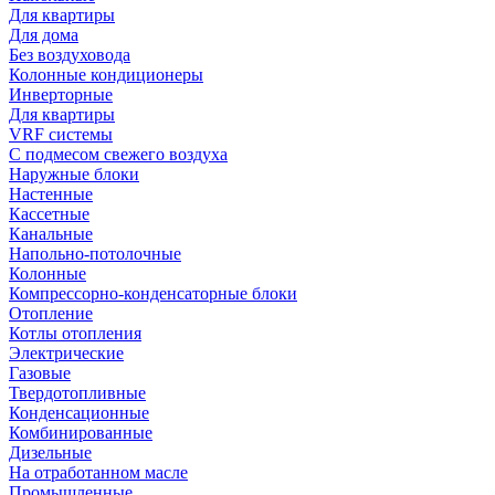
Для квартиры
Для дома
Без воздуховода
Колонные кондиционеры
Инверторные
Для квартиры
VRF системы
С подмесом свежего воздуха
Наружные блоки
Настенные
Кассетные
Канальные
Напольно-потолочные
Колонные
Компрессорно-конденсаторные блоки
Отопление
Котлы отопления
Электрические
Газовые
Твердотопливные
Конденсационные
Комбинированные
Дизельные
На отработанном масле
Промышленные