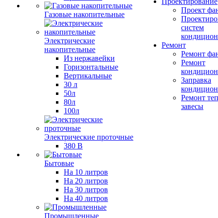
Проектирование
Проект фа
Газовые накопительные
Проектиро
систем
кондицион
Электрические
Ремонт
накопительные
Ремонт фа
Из нержавейки
Ремонт
Горизонтальные
кондицион
Вертикальные
Заправка
30 л
кондицион
50л
Ремонт те
80л
завесы
100л
Электрические проточные
380 В
Бытовые
На 10 литров
На 20 литров
На 30 литров
На 40 литров
Промышленные