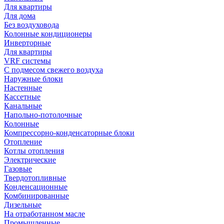
Для квартиры
Для дома
Без воздуховода
Колонные кондиционеры
Инверторные
Для квартиры
VRF системы
С подмесом свежего воздуха
Наружные блоки
Настенные
Кассетные
Канальные
Напольно-потолочные
Колонные
Компрессорно-конденсаторные блоки
Отопление
Котлы отопления
Электрические
Газовые
Твердотопливные
Конденсационные
Комбинированные
Дизельные
На отработанном масле
Промышленные