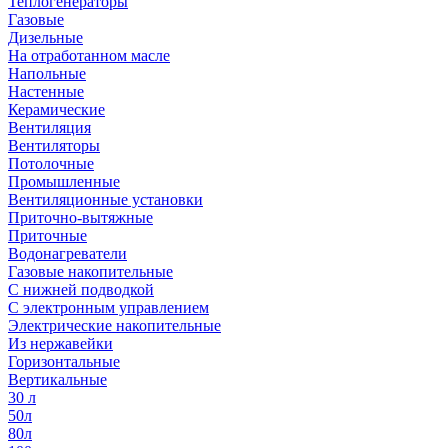
Теплогенераторы
Газовые
Дизельные
На отработанном масле
Напольные
Настенные
Керамические
Вентиляция
Вентиляторы
Потолочные
Промышленные
Вентиляционные установки
Приточно-вытяжные
Приточные
Водонагреватели
Газовые накопительные
С нижней подводкой
С электронным управлением
Электрические накопительные
Из нержавейки
Горизонтальные
Вертикальные
30 л
50л
80л